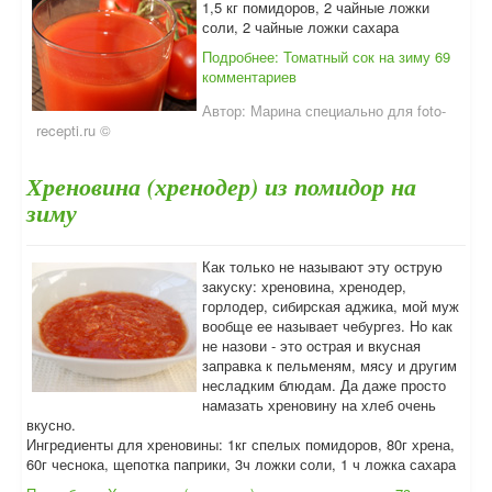
1,5 кг помидоров, 2 чайные ложки
соли, 2 чайные ложки сахара
Подробнее: Томатный сок на зиму
69
комментариев
Автор:
Марина специально для foto-
recepti.ru ©
Хреновина (хренодер) из помидор на
зиму
Как только не называют эту острую
закуску: хреновина, хренодер,
горлодер, сибирская аджика, мой муж
вообще ее называет чебургез. Но как
не назови - это острая и вкусная
заправка к пельменям, мясу и другим
несладким блюдам. Да даже просто
намазать хреновину на хлеб очень
вкусно.
Ингредиенты для хреновины: 1кг спелых помидоров, 80г хрена,
60г чеснока, щепотка паприки, 3ч ложки соли, 1 ч ложка сахара