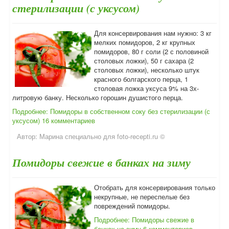
стерилизации (с уксусом)
Для консервирования нам нужно: 3 кг
мелких помидоров, 2 кг крупных
помидоров, 80 г соли (2 с половиной
столовых ложки), 50 г сахара (2
столовых ложки), несколько штук
красного болгарского перца, 1
столовая ложка уксуса 9% на 3х-
литровую банку. Несколько горошин душистого перца.
Подробнее: Помидоры в собственном соку без стерилизации (с
уксусом)
16 комментариев
Автор:
Марина специально для foto-recepti.ru ©
Помидоры свежие в банках на зиму
Отобрать для консервирования только
некрупные, не переспелые без
повреждений помидоры.
Подробнее: Помидоры свежие в
банках на зиму
6 комментариев