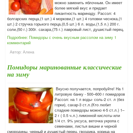
можно заменить яблочным. Он имеет
более мягкий вкус и придает
пикантность маринаду. Рассол: 4
болгарских перца,(1 шт.) 4 моркови,(1 шт.) 4 головки чеснока,(1
шт.) 2 стручка горького перца,(0,5 шт.) 6 л. воды,(1,5 л.) 200 г.
соли,(50 г.) 300г. сахара,(75 г.) лавровый лист, душистый перец.
Подробнее: Помидоры с очень вкусным рассолом на зиму
1
комментарий
Автор:
Алена
Помидоры маринованные классические
на зиму
Вкусно получается, попробуйте! На 1
литровую банку - 500–600 г помидоров
Рассол: на 1 л воды- соль-2 ст. л (без
горки), сахар-3 ст.л.(Кто любит
сладкие помидоры можно 4-5 ст.л.) 1–
2 г ( 0.5 ч.л.) лимонной кислоты или
1/4 ст. 9% уксуса, веточка укропа с
семенами, листья вишни и черной
смородины, черный и душистый перец, гвоздика, корица на