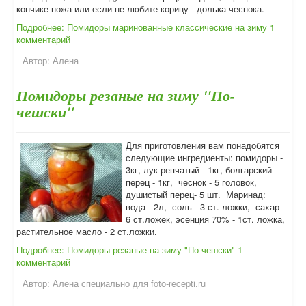
кончике ножа или если не любите корицу - долька чеснока.
Подробнее: Помидоры маринованные классические на зиму
1
комментарий
Автор:
Алена
Помидоры резаные на зиму "По-
чешски"
Для приготовления вам понадобятся
следующие ингредиенты: помидоры -
3кг, лук репчатый - 1кг, болгарский
перец - 1кг, чеснок - 5 головок,
душистый перец- 5 шт. Маринад:
вода - 2л, соль - 3 ст. ложки, сахар -
6 ст.ложек, эсенция 70% - 1ст. ложка,
растительное масло - 2 ст.ложки.
Подробнее: Помидоры резаные на зиму "По-чешски"
1
комментарий
Автор:
Алена специально для foto-recepti.ru