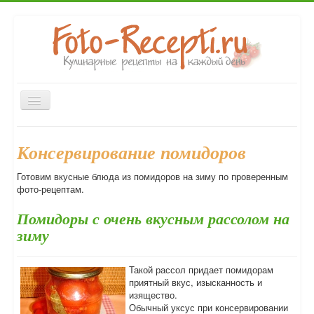
Включить/
выключить
навигацию
Главная
Закуски
Первые блюда
Вторые блюда
Консервирование помидоров
Десерты
Выпечка
Напитки
Консервирование
Готовим вкусные блюда из помидоров на зиму по проверенным
Форум
фото-рецептам.
Помидоры с очень вкусным рассолом на
зиму
Такой рассол придает помидорам
приятный вкус, изысканность и
изящество.
Обычный уксус при консервировании