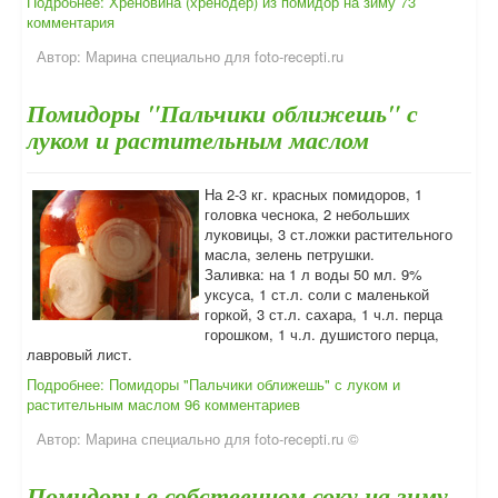
Подробнее: Хреновина (хренодер) из помидор на зиму
73
комментария
Автор:
Марина специально для foto-recepti.ru
Помидоры "Пальчики оближешь" с
луком и растительным маслом
На 2-3 кг. красных помидоров, 1
головка чеснока, 2 небольших
луковицы, 3 ст.ложки растительного
масла, зелень петрушки.
Заливка: на 1 л воды 50 мл. 9%
уксуса, 1 ст.л. соли с маленькой
горкой, 3 ст.л. сахара, 1 ч.л. перца
горошком, 1 ч.л. душистого перца,
лавровый лист.
Подробнее: Помидоры "Пальчики оближешь" с луком и
растительным маслом
96 комментариев
Автор:
Марина специально для foto-recepti.ru ©
Помидоры в собственном соку на зиму