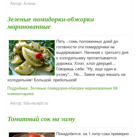
Автор:
Алена
Зеленые помидорки-обжорки
маринованные
Пять - семь положенных дней до
готовности эти помидорчики не
выдерживают. Начиная с третьего дня
к холодильнику протаптывается
дорожка. Хлоп, хлоп дверцей...
Говоришь себе: "Ну, еще один и
ухожу"... Но... Замок надо вешать на
холодильник! Большой, пребольшой!
Подробнее: Зеленые помидорки-обжорки маринованные
68
комментариев
Автор:
foto-recepti.ru
Томатный сок на зиму
Понадобится: на 1 литр сока примерно