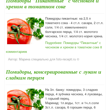
Помидоры "Пикантные" с чесноком и
хреном в томатном соке
Помидоры пикантные: на 2,5 л
томатного сока - 4 ст.л. сахара, 2 ст.л.
соли, 1/4 ст. измельченного
болгарскоо перца, 1/4 ст. молотого
чеснока, 1/4 ст. молотого корня хрена.
Подробнее: Помидоры "Пикантные" с
чесноком и хреном в томатном соке
8
комментариев
Автор:
Марина специально для foto-recepti.ru ©
Помидоры, консервированные с луком и
сладким перцем
На 3л. банку: помидоры, 3 сладких
перца, 4 зубчика чеснока, 4 луковицы,
1 горький перец.
Маринад: 1л.воды, 1ст. и 1ч.л.соли
3ст.л. сахара, 6 горошин перца, 6