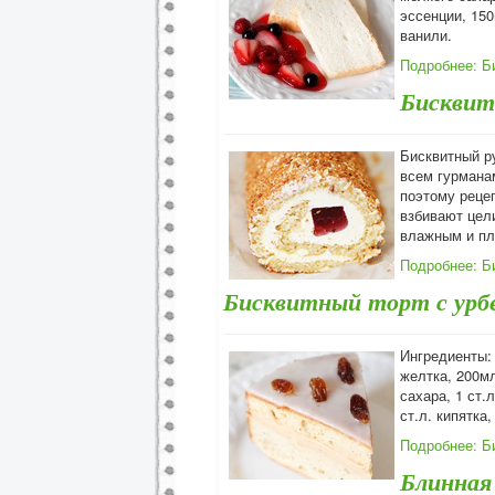
эссенции, 150
ванили.
Подробнее: Б
Бисквит
Бисквитный ру
всем гурманам
поэтому рецеп
взбивают цели
влажным и пл
Подробнее: Б
Бисквитный торт с урб
Ингредиенты: Б
желтка, 200мл
сахара, 1 ст.
ст.л. кипятка
Подробнее: Б
Блинная