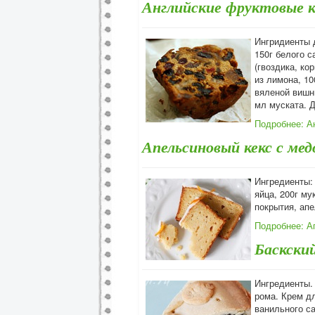
Английские фруктовые 
Ингридиенты д
150г белого с
(гвоздика, ко
из лимона, 10
вяленой вишни
мл муската. Д
Подробнее: А
Апельсиновый кекс с ме
Ингредиенты: 
яйца, 200г му
покрытия, ап
Подробнее: А
Баскски
Ингредиенты. 
рома. Крем дл
ванильного са