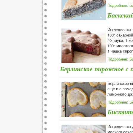
Подробнее: Б
Баскски
Ингредиенты - 
100г сахарной
40г муки, 1 к
100г молотог
1 чашка сироп
Подробнее: Б
Берлинское пирожное с 
Берлинское п
еще и с помад
лимонного дже
Подробнее: Б
Бисквит
Ингредиенты д
мелкого сахар