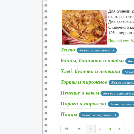
Для блинов: 2
ст. л. растите
Для запеканки
сливочного ма
125 г жирных 
Подробнее: Б
Тесто
Кол-во материалов: 5
Блины, блинчики и оладьи
Кол
Хлеб, булочки и лепешки
Кол-в
Торты и пирожное
Кол-во матер
Печенье и кексы
Кол-во материалов
Пироги и пирожки
Кол-во матери
Пиццы
Кол-во материалов: 4
1
2
3
4
...