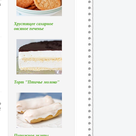
к
Хрустящее сахарное
овсяное печенье
Торт "Птичье молоко"
о
2
Пирожное эклеры