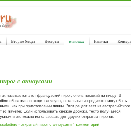
а
Вторые блюда
Десерты
Напитки
Консер
Выпечка
 пирог с анчоусами
– так называется этот французский пирог, очень похожий на пиццу. В
adière обязательно входят анчоусы, остальные ингредиенты могут быть
ными, как при приготовлении пиццы. Этот рецепт взят из австралийского
et Traveller. Если использовать свежие дрожжи, тесто получается
кусным и его можно использовать для других открытых пирогов.
ssaladière - открытый пирог с анчоусами
1 комментарий