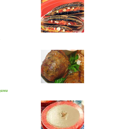
и
цами