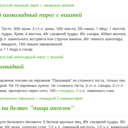
аскский маковый пирог с заварным кремом
й шоколадный пирог с вишней
Тесто: 300г муки, 2 ст.л. рома, 120г масла, 25г какао, 1 яйцо, 1 желток,
 пудры. Крем: 4 желтка, 40г сахарной пудры, 60г сахара, 400мл молока,
оф.л. ванильного экстракта или стручок ванили, 60г темного шоколада,
о миндаля, 150г вишни замороженой,
а 1:1 вода и сахар.
аскский шоколадный пирог с вишней
помадкой
ирожное похоже на пирожное "Пальмира" из слоеного теста, только оно
кой. На 15 пирожных нужно: 1кг слоеного теста, 2 ст.л. сахара, 2 ст.л.
ма, протертого через сито, 100 г
помадки
, 1 ч.л. лимонного сока
ерлинское пирожное с помадкой
3 комментария
 на белках "пища ангелов"
ля белкового бисквита: 5 белков крупных яиц, 80г сахарной пудры, 50г
а, 60г муки, щепотка соли, 1\2 ч.л. лимонной кислоты, 1\2 ч.л. ванильно