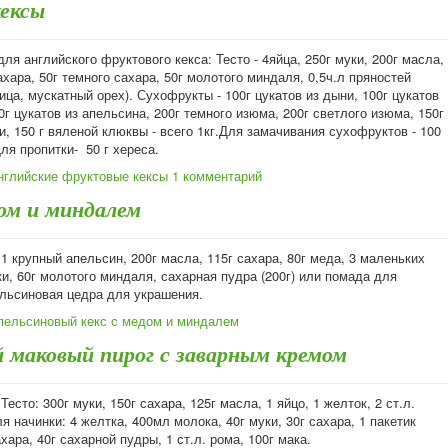
кексы
ля английского фруктового кекса: Тесто - 4яйца, 250г муки, 200г масла,
ахара, 50г темного сахара, 50г молотого миндаля, 0,5ч.л пряностей
рица, мускатный орех). Сухофрукты - 100г цукатов из дыни, 100г цукатов
0г цукатов из апельсина, 200г темного изюма, 200г светлого изюма, 150г
, 150 г вяленой клюквы - всего 1кг.Для замачивания сухофруктов - 100
ля пропитки- 50 г хереса.
нглийские фруктовые кексы
1 комментарий
дом и миндалем
1 крупный апельсин, 200г масла, 115г сахара, 80г меда, 3 маленьких
ки, 60г молотого миндаля, сахарная пудра (200г) или помада для
ельсиновая цедра для украшения.
пельсиновый кекс с медом и миндалем
й маковый пирог с заварным кремом
Тесто: 300г муки, 150г сахара, 125г масла, 1 яйцо, 1 желток, 2 ст.л.
я начинки: 4 желтка, 400мл молока, 40г муки, 30г сахара, 1 пакетик
хара, 40г сахарной пудры, 1 ст.л. рома, 100г мака.