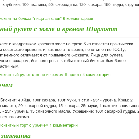
г клубники, 100г малины, 50г смородины, 120г сахара, 150г воды, стручо
исквит на белках "пища ангелов"
6 комментариев
ный рулет с желе и кремом Шарлотт
лет с квадратиком красного желе на срезе был известен практически
 советского времени, и, как все в то время, печется он по ГОСТу,
т немного отличается от привычного бисквита. Яйца для рулета
ком с сахаром, без подогрева - чтобы готовый бисквит был более
астичным.
исквитный рулет с желе и кремом Шарлотт
4 комментария
ечем
исквит: 4 яйца, 100г сахара, 100г муки, 1 ст.л - 25г - урбеча. Крем: 2
 молока, 20г сахарной пудры, 15г сахара, 25г муки, 1 пакетик ванильног
л. - 25г - урбеча, 15 сливочного масла. Украшение: 100г сахарной пудры, 
, немного изюма.
исквитный торт с урбечем
1 комментарий
 запеканка