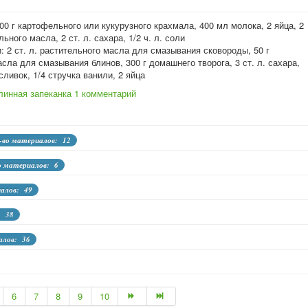
00 г картофельного или кукурузного крахмала, 400 мл молока, 2 яйца, 2
льного масла, 2 ст. л. сахара, 1/2 ч. л. соли
: 2 ст. л. растительного масла для смазывания сковороды, 50 г
сла для смазывания блинов, 300 г домашнего творога, 3 ст. л. сахара,
сливок, 1/4 стручка ванили, 2 яйца
линная запеканка
1 комментарий
-во материалов: 12
о материалов: 6
иалов: 49
: 38
алов: 36
6
7
8
9
10