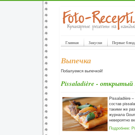
Главная
Закуски
Первые блюд
Выпечка
Побалуемся выпечкой!
Pissaladière - открытый
Pissaladière 
состав pissal
такими же раз
журнала Gourm
невероятно в
Подробнее: Pi