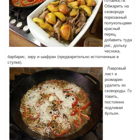
готовности.
Обжарить на
сковороде
порезанный
полукольцами
красный
перец,
добавить туда
рис, дольку
чеснока,
барбарис, зиру и шафран (предварительно истолченные в
ступке).
Лавровый
лист и
розмарин
удалить из
сковороды. Го
товить,
постоянно
подливая
бульон.