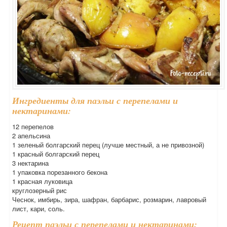
Ингредиенты для паэльи с перепелами и
нектаринами:
12 перепелов
2 апельсина
1 зеленый болгарский перец (лучше местный, а не привозной)
1 красный болгарский перец
3 нектарина
1 упаковка порезанного бекона
1 красная луковица
круглозерный рис
Чеснок, имбирь, зира, шафран, барбарис, розмарин, лавровый
лист, кари, соль.
Рецепт паэльи с перепелами и нектаринами: