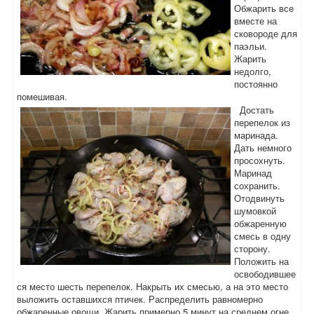
Обжарить все
вместе на
сковороде для
паэльи.
Жарить
недолго,
постоянно
помешивая.
Достать
перепелок из
маринада.
Дать немного
просохнуть.
Маринад
сохранить.
Отодвинуть
шумовкой
обжаренную
смесь в одну
сторону.
Положить на
освободившее
ся место шесть перепелок. Накрыть их смесью, а на это место
выложить оставшихся птичек. Распределить равномерно
обжаренные овощи. Жарить примерно 5 минут на среднем огне,