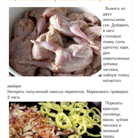
Выжить из
двух
апельсинов
сок. Добавить
в него
столовую
ложку соли,
щепотку кари,
два
измельченных
зубчика
чеснока,
чайную ложку
натертого
имбиря.
Натереть полученной смесью перепелок. Мариновать примерно
2 часа.
Порезать
красную
луковицу,
бекон, зубчик
чеснока и
зеленый
перец.