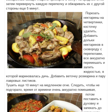
затем перевернуть каждую перепелку и обжаривать их с другой
стороны еще 5 минут.
Порезать
нектарины на
четвертинки,
косточку
удалить.
Добавить
дольки
нектаринов в
сковороду с
перепелами,
все аккуратно
перемешать и
залить
жидкостью, в
которой мариновалась дичь. Добавить веточку розмарина и пару
лавровых листиков.
Тушить еще 10 минут на медленном огне. Следить, чтобы не
подгорало, время от времени очень аккуратно помешивая,
потом
поставить в
духовку и
запекать до