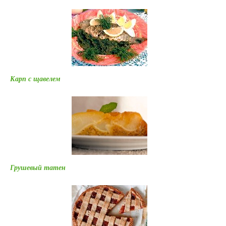
Карп с щавелем
Грушевый татен