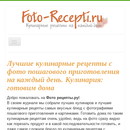
Включить/
выключить
навигацию
Закуски
Первые блюда
Вторые блюда
Главная
Лучшие кулинарные рецепты с
Десерты
Выпечка
Напитки
Консервирование
фото пошагового приготовления
Форум
на каждый день. Кулинария:
готовим дома
Добро пожаловать на
Фото рецепты.ру!
В своем журнале мы собрали лучших кулинаров и лучшие
кулинарные рецепты самых вкусных блюд с фотографиями
пошагового приготовления и картинками. Готовить дома по таким
кулинарным рецептам очень удобно, ведь на фото сразу видно
как порезать продукт и в какой последовательности готовить, и
даже самое сложное блюдо по кулинарным рецептам с