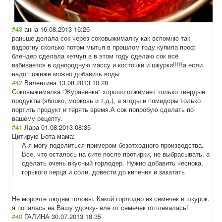
#43
анна
16.08.2013 16:26
раньше делала сок через соковыжималку как вспомню так
вздрогну сколько потом мытья в прошлом году купила проф
блендер сделала кетчуп а в этом году сделаю сок всё
взбивается в однородную массу и косточки и шкурки!!!!!а если
надо пожиже можно добавить воды
#42
Валентина
13.08.2013 10:28
Соковыжималка "Журавинка" хорошо отжимает только твердые
продукты (яблоко, морковь и т.д.), а ягоды и помидоры только
портить продукт и терять время.А сок попробую сделать по
вашему рецепту.
#41
Лара
01.08.2013 08:35
Цитирую Бота мама:
А я могу поделиться примером безотходного производства.
Все, что осталось на сите после протирки, не выбрасывать, а
сделать очень вкусный горлодер. Нужно добавить чеснока,
горького перца и соли, довести до кипения и закатать
Не морочте людям головы. Какой горлодер из семечек и шкурок.
я попалась на Вашу удочку- еле от семечек отплевалась!
#40
ГАЛИНА
30.07.2013 18:35