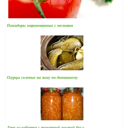
Помидоры маринованные с чесноком
Огурцы соленые на зиму по-домашнему
Лечо из кабачков с томатной пастой без у…