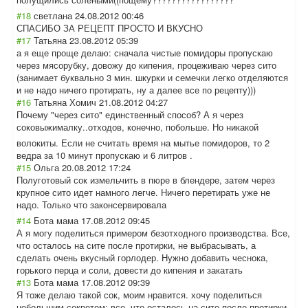
#18
светлана
24.08.2012 00:46
СПАСИБО ЗА РЕЦЕПТ ПРОСТО И ВКУСНО
#17
Татьяна
23.08.2012 05:39
а я еще проще делаю: сначала чистые помидоры пропускаю
через мясорубку, довожу до кипения, процеживаю через сито
(занимает буквально 3 мин. шкурки и семечки легко отделяются
и не надо ничего протирать, ну а далее все по рецепту)))
#16
Татьяна Хомич
21.08.2012 04:27
Почему "через сито" единственный способ? А я через
соковыжималку..
отходов, конечно, побольше. Но никакой
волокиты. Если не считать время на мытье помидоров, то 2
ведра за 10 минут пропускаю и 6 литров .
#15
Ольга
20.08.2012 17:24
Полуготовый сок измельчить в пюре в блендере, затем через
крупное сито идет намного легче. Ничего перетирать уже не
надо. Только что законсервировал
а
#14
Бота мама
17.08.2012 09:45
А я могу поделиться примером безотходного производства. Все,
что осталось на сите после протирки, не выбрасывать, а
сделать очень вкусный горлодер. Нужно добавить чеснока,
горького перца и соли, довести до кипения и закатать
#13
Бота мама
17.08.2012 09:39
Я тоже делаю такой сок, моим нравится. хочу поделиться
небольшим секретом: все, что осталось на сите после протирки,