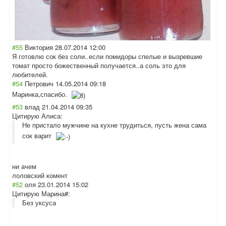
#55
Виктория
28.07.2014 12:00
Я готовлю сок без соли..если помидоры спелые и вызревшие
томат просто божественный получается..а соль это для
любителей.
#54
Петрович
14.05.2014 09:18
Маринка,спасибо
.
#53
влад
21.04.2014 09:35
Цитирую Алиса:
Не пристало мужчине на кухне трудиться, пусть жена сама
сок варит
ни ачем
лоловский комент
#52
оля
23.01.2014 15:02
Цитирую Марина#:
Без уксуса