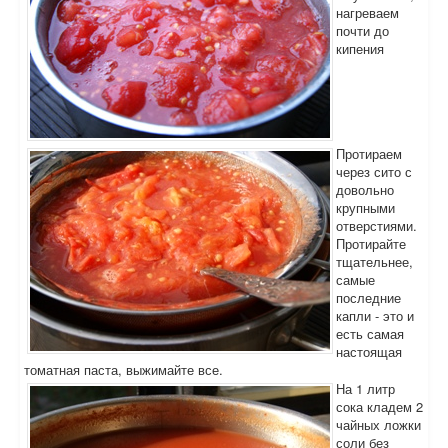
нагреваем
почти до
кипения
Протираем
через сито с
довольно
крупными
отверстиями.
Протирайте
тщательнее,
самые
последние
капли - это и
есть самая
настоящая
томатная паста, выжимайте все.
На 1 литр
сока кладем 2
чайных ложки
соли без