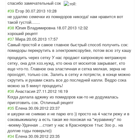
спасибо замечательный сок
#39
Егор
30.07.2013 10:28
не удаляю семечки из помидоров никогда! нам нравится вот
такой густой.......
#38
Юлия Владимировна
18.07.2013 12:32
хороший рецепт
#37
Мира
20.05.2013 17:57
Самый простой и самое главное быстрый способ получить сок:
помидоры перекрутить в электромясорубк
е, потом всю эту кашу
процедить через сетку У нас продают капроновую метражную
сетку, она для хоз.нужд, кто окна от москитов закрывает, кто
еще что-то. Главное она эластичная и сетка мелкая, зерна не
проходят, только сок. Залить в сетку и потрясти, в конце можно
скрутить и руками сжать все до последней капли. Ведро сока
можно за 5 минут процедить!
#36
Анастасия
27.11.2012 16:19
Когда делала аджику из помидоров как-то не додумалась
приготовить сок. Отличный рецепт
#35
Елена
30.09.2012 23:37
и шкурки не снимаю и не парю его )) просто на 4 части режу и в
соковыжималку а есть такая же похожая на "журавинку" по
-моему-Удачная ...стоит у нас в Красноярске 1тыс 3оо р.. на
долгие годы поверьте))
#34
Елена
30.09.2012 23:35