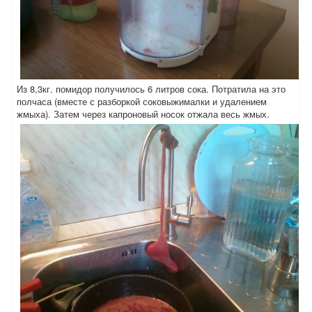
Из 8,3кг. помидор получилось 6 литров сока. Потратила на это
полчаса (вместе с разборкой соковыжималки и удалением
жмыха). Затем через капроновый носок отжала весь жмых.