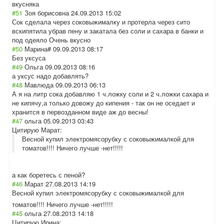
вкусняка
#51
Зоя борисовна
24.09.2013 15:02
Сок сделала через соковыжималку и протерла через сито
вскипятила убрав пену и закатала без соли и сахара в банки и
под одеяло Очень вкусно
#50
Марина#
09.09.2013 08:17
Без уксуса
#49
Ольга
09.09.2013 08:16
а уксус надо добавлять?
#48
Мавлюда
09.09.2013 06:13
А я на литр сока добавляю 1 ч.ложку соли и 2 ч.ложки сахара и
не кипячу,а только довожу до кипения - так он не оседает и
хранится в первозданном виде аж до весны!
#47
ольга
05.09.2013 03:43
Цитирую Марат:
Весной купил электромясорубку с соковыжималкой для
томатов!!!! Ничего лучше -нет!!!!!
а как боретесь с пеной?
#46
Марат
27.08.2013 14:19
Весной купил электромясорубк
у с соковыжималкой для
томатов!!!! Ничего лучше -нет!!!!!
#45
ольга
27.08.2013 14:18
Цитирую Ирина: