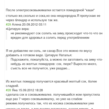
После электросоковыжи
малки остается помидорной "каши"
столько же,сколько и сока,но она неоднородна.Я пропускаю ее
через блендер и использую так же.
#29
Алена
20.09.2012 03:11
я
Цитирую вера:
не рекомендуют сок солить на зиму,происходит что-то что он
вреден для здоровья а солить перед употреблением
Я не добавляю ни соль, ни сахар.Все это можно по вкусу
добавить в готовом виде.
Цитирую Наталья:
Подскажите, пожалуйста, а можно ли заготовить на зиму что-
нибудь из желтых помидоров: сок, пюре? Выросло много,
съесть все не получится, уже раздаю...
Из желтых помидор получается красивый желтый сок, более
сладкий.
#28
Яна
15.09.2012 18:28
сделала сок в соковыжималке. получившийся жом пропустила
еще раз 7 через соковыжималку, но уже на слабом
режиме.получило
сь так, что из носика соковыжималки уже
ничего не текло, а вот внутри оставалась густая мякоть. я