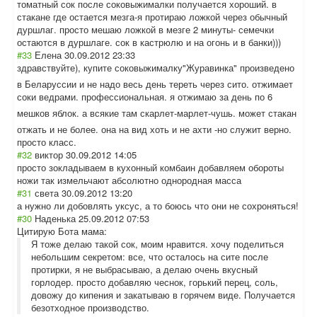
томатный сок после соковыжималки получается хороший. в
стакане где остается мезга-я протираю ложкой через обычный
дуршлаг. просто мешаю ложкой в мезге 2 минуты- семечки
остаются в дуршлаге. сок в кастрюлю и на огонь и в банки)))
#33
Елена
30.09.2012 23:33
здравствуйте), купите соковыжималку"Ж
уравинка" произведено
в Беларуссии и не надо весь день тереть через сито. отжимает
соки ведрами. профессиональна
я. я отжимаю за день по 6
мешков яблок. а всякие там скарлет-марлет-
чушь. может стакан
отжать и не более. она на вид хоть и не ахти -но служит верно.
просто класс.
#32
виктор
30.09.2012 14:05
просто зокладываем в кухонный комбаин добавляем обороты
ножи так измельчают абсолютно однородная масса
#31
света
30.09.2012 13:20
а нужно ли добовлять уксус, а то боюсь что они не сохроняться!
#30
Наденька
25.09.2012 07:53
Цитирую Бота мама:
Я тоже делаю такой сок, моим нравится. хочу поделиться
небольшим секретом: все, что осталось на сите после
протирки, я не выбрасываю, а делаю очень вкусный
горлодер. просто добавляю чеснок, горький перец, соль,
довожу до кипения и закатываю в горячем виде. Получается
безотходное производство.