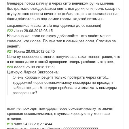
блендере,потом кипячу и через сито венчиком ручным,очень
быстро,мало отходов)затем опять все до кипения,соль сахар по
вкусу,можно совсем ничего не добавлять,и в стерилизованные
банки,обязатель
но под самое горлышко,чтоб витамины
сохранялись!и закатать!и под одеялко до остывания)
#22
Лена
28.08.2012 08:15
Написано же, соли по вкусу добавляйте - кто любит менее
соленое, кто более. По мне так в самый раз соли. Спасибо за
рецепт.
#21
Ирина
28.08.2012 02:40
Соли ну оооооочень много, получилась такая концентрация, что
я не знаю даже в какой пропорции теперь разбавить это все.
#20
олеся
25.08.2012 11:29
Цитирую Лариса Викторовна:
Очень хорошый рецепт только протирать через сито!...
трудоемко! через соковыжималку помидоры не проходят-
забивается,а в Блендере пробовали измельчать помидоры
разпаренные?
если не проходят помидоры через соковыжималку то значит
хреновая соковыжималка, я купила хорошую и у меня все
отлично.
#19
зиля
24.08.2012 14:44
полущились солеными((пощем
у??????????????
???