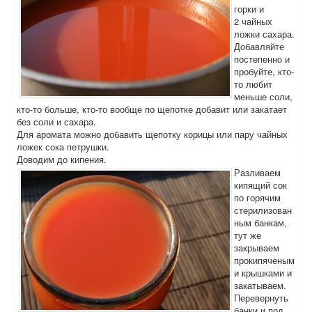
горки и
2 чайных
ложки сахара.
Добавляйте
постепенно и
пробуйте, кто-
то любит
меньше соли,
кто-то больше, кто-то вообще по щепотке добавит или закатает
без соли и сахара.
Для аромата можно добавить щепотку корицы или пару чайных
ложек сока петрушки.
Доводим до кипения.
Разливаем
кипящий сок
по горячим
стерилизован
ным банкам,
тут же
закрываем
прокипяченым
и крышками и
закатываем.
Перевернуть
банки и под