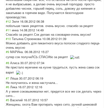
я не выбрасываю, а делаю очень вкусный горлодер. просто
добавляю чеснок, горький перец, соль, довожу до кипения и
закатываю в горячем виде. Получается безотходное
производство.
#12
Зиля
16.08.2012 06:38
побольше таких рецептов. очень вкусно. спасибо за рецепт
#11
инна
14.08.2012 14:49
Спасибо за рецепт.Сок делаю на соковарке-очень вкусно!
#10
Татьяна Строенкова
10.08.2012 01:39
Можно добавить для пикантного вкуса полоски сладкого перца-
очень вкусно
#9
МАРИна.
06.08.2012 15:27
супер сок получиЛСЬ.СПАСИ
бо за рецепт
#8
Алиса
30.07.2012 07:34
Не пристало мужчине на кухне трудиться, пусть жена сама сок
варит
#7
Лёша
30.07.2012 06:19
Не получилось и жена настучала...
#6
Лика
16.07.2012 12:16
А у меня соковыжималки нет, придется все же сок делать через
сито...
#5
Василий
16.07.2012 10:57
Женщины, охота Вам протирать через сито, ручной шнековой