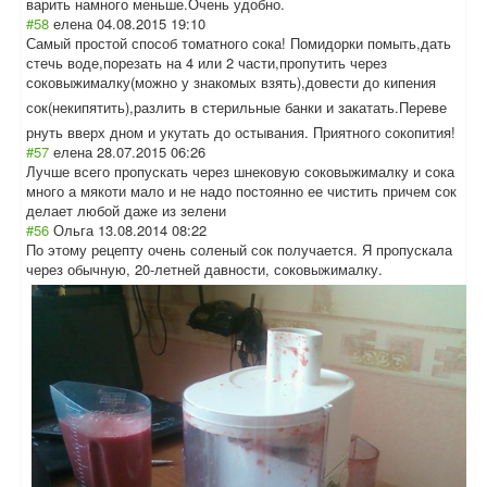
варить намного меньше.Очень удобно.
#58
елена
04.08.2015 19:10
Самый простой способ томатного сока! Помидорки помыть,дать
стечь воде,порезать на 4 или 2 части,пропутить через
соковыжималку(м
ожно у знакомых взять),довести до кипения
сок(некипятить)
,разлить в стерильные банки и закатать.Переве
рнуть вверх дном и укутать до остывания. Приятного сокопития!
#57
елена
28.07.2015 06:26
Лучше всего пропускать через шнековую соковыжималку и сока
много а мякоти мало и не надо постоянно ее чистить причем сок
делает любой даже из зелени
#56
Ольга
13.08.2014 08:22
По этому рецепту очень соленый сок получается. Я пропускала
через обычную, 20-летней давности, соковыжималку.