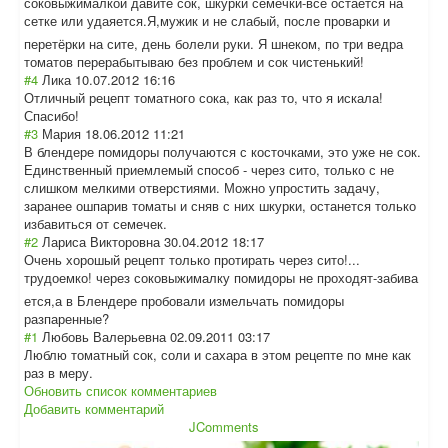
соковыжималкой давите сок, шкурки семечки-всё остаётся на
сетке или удаяется.Я,мужи
к и не слабый, после проварки и
перетёрки на сите, день болели руки. Я шнеком, по три ведра
томатов перерабытываю без проблем и сок чистенький!
#4
Лика
10.07.2012 16:16
Отличный рецепт томатного сока, как раз то, что я искала!
Спасибо!
#3
Мария
18.06.2012 11:21
В блендере помидоры получаются с косточками, это уже не сок.
Единственный приемлемый способ - через сито, только с не
слишком мелкими отверстиями. Можно упростить задачу,
заранее ошпарив томаты и сняв с них шкурки, останется только
избавиться от семечек.
#2
Лариса Викторовна
30.04.2012 18:17
Очень хорошый рецепт только протирать через сито!...
трудоемко! через соковыжималку помидоры не проходят-забива
ется,а в Блендере пробовали измельчать помидоры
разпаренные?
#1
Любовь Валерьевна
02.09.2011 03:17
Люблю томатный сок, соли и сахара в этом рецепте по мне как
раз в меру.
Обновить список комментариев
Добавить комментарий
JComments