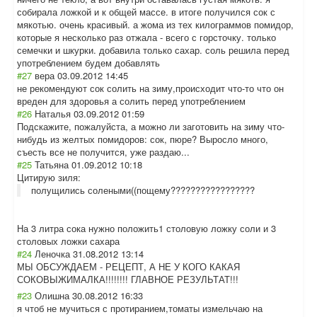
собирала ложкой и к общей массе. в итоге получился сок с
мякотью. очень красивый. а жома из тех килограммов помидор,
которые я несколько раз отжала - всего с горсточку. только
семечки и шкурки. добавила только сахар. соль решила перед
употреблением будем добавлять
#27
вера
03.09.2012 14:45
не рекомендуют сок солить на зиму,происходит что-то что он
вреден для здоровья а солить перед употреблением
#26
Наталья
03.09.2012 01:59
Подскажите, пожалуйста, а можно ли заготовить на зиму что-
нибудь из желтых помидоров: сок, пюре? Выросло много,
съесть все не получится, уже раздаю...
#25
Татьяна
01.09.2012 10:18
Цитирую зиля:
полущились солеными((пощему?????????????????
На 3 литра сока нужно положить1 столовую ложку соли и 3
столовых ложки сахара
#24
Леночка
31.08.2012 13:14
МЫ ОБСУЖДАЕМ - РЕЦЕПТ, А НЕ У КОГО КАКАЯ
СОКОВЫЖИМАЛКА!!
!!!!!! ГЛАВНОЕ РЕЗУЛЬТАТ!!!
#23
Олишна
30.08.2012 16:33
я чтоб не мучиться с протиранием,том
аты измельчаю на