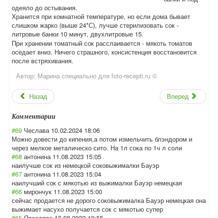
одеяло до остывания.
Хранится при комнатной температуре, но если дома бывает
слишком жарко (выше 24*С), лучше стерилизовать сок -
литровые банки 10 минут, двухлитровые 15.
При хранении томатный сок расслаивается - мякоть томатов
оседает вниз. Ничего страшного, консистенция восстановится
после встряхивания.
Автор:
Марина специально для foto-recepti.ru ©
Назад
Вперед
Комментарии
#69
Чеслава
10.02.2024 18:06
Можно довести до кипения,а потом измельчить блэндором и
через мелкое металическо сито. На 1л сока по 1ч л соли
#68
антонина
11.08.2023 15:05
наилучше сок из немецкой соковыжималки Бауэр
#67
антонина
11.08.2023 15:04
наилучший сок с мякотью из выжималки Бауэр немецкая
#66
мирончук
11.08.2023 15:00
сейчас продается не дорого соковыжималка Бауэр немецкая она
выжимает насухо получается сок с мякотью супер
#65
Ярослава
13.08.2022 19:55