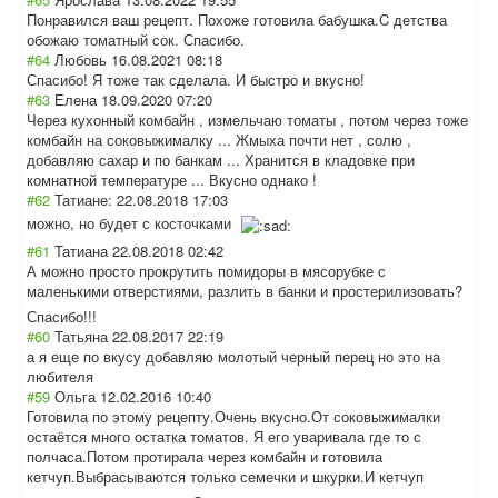
Понравился ваш рецепт. Похоже готовила бабушка.C детства
обожаю томатный сок. Спасибо.
#64
Любовь
16.08.2021 08:18
Спасибо! Я тоже так сделала. И быстро и вкусно!
#63
Елена
18.09.2020 07:20
Через кухонный комбайн , измельчаю томаты , потом через тоже
комбайн на соковыжималку ... Жмыха почти нет , солю ,
добавляю сахар и по банкам ... Хранится в кладовке при
комнатной температуре ... Вкусно однако !
#62
Татиане:
22.08.2018 17:03
можно, но будет с косточками
#61
Татиана
22.08.2018 02:42
А можно просто прокрутить помидоры в мясорубке с
маленькими отверстиями, разлить в банки и простерилизоват
ь?
Спасибо!!!
#60
Татьяна
22.08.2017 22:19
а я еще по вкусу добавляю молотый черный перец но это на
любителя
#59
Ольга
12.02.2016 10:40
Готовила по этому рецепту.Очень вкусно.От соковыжималки
остаётся много остатка томатов. Я его уваривала где то с
полчаса.Потом протирала через комбайн и готовила
кетчуп.Выбрасыв
аются только семечки и шкурки.И кетчуп