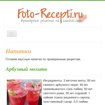
Включить/
выключить
навигацию
Главная
Закуски
Первые блюда
Вторые блюда
Напитки
Десерты
Выпечка
Консервирование
Напитки
Готовим вкусные напитки по проверенным рецептам.
Форум
Арбузный мохито
Ингредиенты: 3 веточки мяты; 50 мл
свежего арбузного пюре; 45 мл
свежевыжатого сока лайма; 50 мл
светлого рома; 30 мл содовой; 1
чайная ложка вишневого сиропа;
тростниковый сахар; 0,5 лайма.