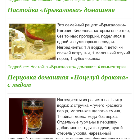
Настойка «Брыкаловка» домашняя
Это семейный рецепт «Брыкаловки»
Евгения Киселева, которым он кратко,
без точных пропорций, поделился в
одной из кулинарных передач.
Ингредиенты: 1 л водки, 4 веточки
свежей петрушки, 1 маленький жгучий
перец, 1 зубок чеснока
Подробнее: Настойка «Брыкаловка» домашняя
4 комментария
Перцовка домашняя «Поцелуй дракона»
с медом
Ингредиенты из расчета на 1 литр
водки: 2 стручка жгучего красного
перца, маленькая щепотка тмина,
1 чайная ложка меда без верха.
Отдельные гурманы в перцовку
добавляют: ягоды гвоздики, сухой
стебель укропа, нарезанный
сельдерей, перегородки грецких орехов для благородного цвета.