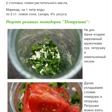
2 столовых ложки растительного масла.
Маринад: на 1 литр воды
по 2 ст. ложки соли, сахара, 9% уксуса.
Рецепт резаных помидоров "Петрушка":
На дно
банок кладем
нарезанный
кружочками
лук, петрушку
и
измельченный
чеснок.
Далее
укладываем
слоями
помидоры и
петрушку.
Петрушки
можно взять