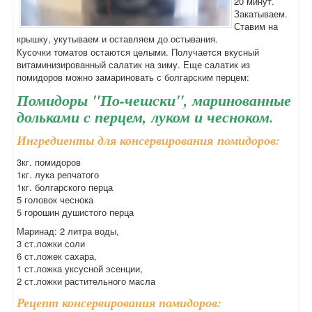
20 минут.
Закатываем.
Ставим на
крышку, укутываем и оставляем до остывания.
Кусочки томатов остаются целыми. Получается вкусный
витаминизированный салатик на зиму. Еще салатик из
помидоров можно замариновать с болгарским перцем:
Помидоры "По-чешски", маринованные
дольками с перцем, луком и чесноком.
Ингредиенты для консервирования помидоров:
3кг. помидоров
1кг. лука репчатого
1кг. болгарского перца
5 головок чеснока
5 горошин душистого перца
Маринад: 2 литра воды,
3 ст.ложки соли
6 ст.ложек сахара,
1 ст.ложка уксусной эсенции,
2 ст.ложки растительного масла
Рецепт консервирования помидоров: