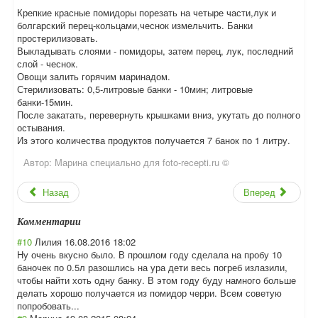
Крепкие красные помидоры порезать на четыре части,лук и
болгарский перец-кольцами,чеснок измельчить. Банки
простерилизовать.
Выкладывать слоями - помидоры, затем перец, лук, последний
слой - чеснок.
Овощи залить горячим маринадом.
Стерилизовать: 0,5-литровые банки - 10мин; литровые
банки-15мин.
После закатать, перевернуть крышками вниз, укутать до полного
остывания.
Из этого количества продуктов получается 7 банок по 1 литру.
Автор:
Марина специально для foto-recepti.ru ©
Назад
Вперед
Комментарии
#10
Лилия
16.08.2016 18:02
Ну очень вкусно было. В прошлом году сделала на пробу 10
баночек по 0.5л разошлись на ура дети весь погреб излазили,
чтобы найти хоть одну банку. В этом году буду намного больше
делать хорошо получается из помидор черри. Всем советую
попробовать...