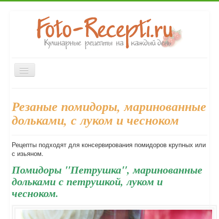
Включить/
выключить
навигацию
Главная
Закуски
Первые блюда
Вторые блюда
Резаные помидоры, маринованные
Десерты
Выпечка
Напитки
Консервирование
дольками, с луком и чесноком
Форум
Рецепты подходят для консервирования помидоров крупных или
с изьяном.
Помидоры "Петрушка", маринованные
дольками с петрушкой, луком и
чесноком.