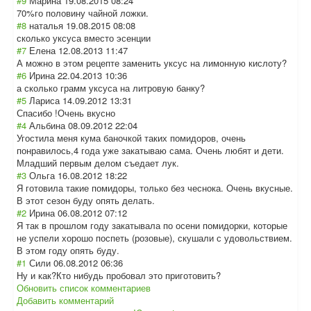
#9
Марина
19.08.2015 08:24
70%го половину чайной ложки.
#8
наталья
19.08.2015 08:08
сколько уксуса вместо эсенции
#7
Елена
12.08.2013 11:47
А можно в этом рецепте заменить уксус на лимонную кислоту?
#6
Ирина
22.04.2013 10:36
а сколько грамм уксуса на литровую банку?
#5
Лариса
14.09.2012 13:31
Спасибо !Очень вкусно
#4
Альбина
08.09.2012 22:04
Угостила меня кума баночкой таких помидоров, очень
понравилось,4 года уже закатываю сама. Очень любят и дети.
Младший первым делом съедает лук.
#3
Ольга
16.08.2012 18:22
Я готовила такие помидоры, только без чеснока. Очень вкусные.
В этот сезон буду опять делать.
#2
Ирина
06.08.2012 07:12
Я так в прошлом году закатывала по осени помидорки, которые
не успели хорошо поспеть (розовые), скушали с удовольствием.
В этом году опять буду.
#1
Сили
06.08.2012 06:36
Ну и как?Кто нибудь пробовал это приготовить?
Обновить список комментариев
Добавить комментарий