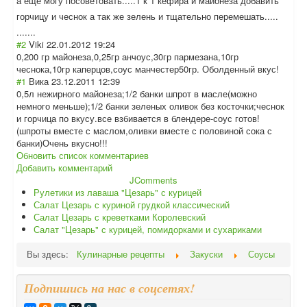
а еще могу посоветовать...
..1 к 1 кефира и майонеза добавить
горчицу и чеснок а так же зелень и тщательно перемешать.....
.......
#2
Viki
22.01.2012 19:24
0,200 гр майонеза,0,25гр анчоус,30гр пармезана,10гр
чеснока,10гр каперцов,соус манчестер50гр. Оболденный вкус!
#1
Вика
23.12.2011 12:39
0,5л нежирного майонеза;1/2 банки шпрот в масле(можно
немного меньше);1/2 банки зеленых оливок без косточки;чеснок
и горчица по вкусу.все взбивается в блендере-соус готов!
(шпроты вместе с маслом,оливки вместе с половиной сока с
банки)Очень вкусно!!!
Обновить список комментариев
Добавить комментарий
JComments
Рулетики из лаваша "Цезарь" с курицей
Салат Цезарь с куриной грудкой классический
Салат Цезарь с креветками Королевский
Салат "Цезарь" с курицей, помидорками и сухариками
Вы здесь:
Кулинарные рецепты
Закуски
Соусы
Подпишись на нас в соцсетях!