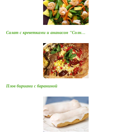
Салат с креветками и ананасом "Солн…
Плов бириани с бараниной