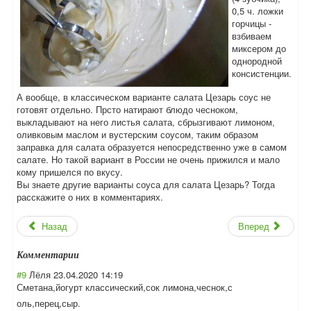
0,5 ч. ложки
горчицы -
взбиваем
миксером до
однородной
консистенции.
А вообще, в классическом варианте салата Цезарь соус не
готовят отдельно. Прсто натирают блюдо чесноком,
выкладывают на него листья салата, сбрызгивают лимоном,
оливковым маслом и вустерским соусом, таким образом
заправка для салата образуется непосредственно уже в самом
салате. Но такой вариант в России не очень прижился и мало
кому пришелся по вкусу.
Вы знаете другие варианты соуса для салата Цезарь? Тогда
расскажите о них в комментариях.
Назад
Вперед
Комментарии
#9
Лёля
23.04.2020 14:19
Сметана,йогурт классический,со
к лимона,чеснок,с
оль,перец,сыр.