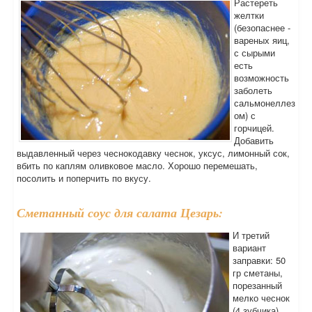
Растереть
желтки
(безопаснее -
вареных яиц,
с сырыми
есть
возможность
заболеть
сальмонеллез
ом) с
горчицей.
Добавить
выдавленный через чеснокодавку чеснок, уксус, лимонный сок,
вбить по каплям оливковое масло. Хорошо перемешать,
посолить и поперчить по вкусу.
Сметанный соус для салата Цезарь:
И третий
вариант
заправки: 50
гр сметаны,
порезанный
мелко чеснок
(4 зубчика),