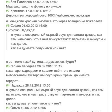
#8
Зоя Павловна
15.07.2015 15:57
Мда шиф шиф по франсузки лучше
#7
Кристина
17.09.2014 12:12
Девочки вот хороший соус,100%/майон
ез,честнок,карн
ишоны,копч красная рыба!все это через блендер!не пожалеете
#6
София
01.03.2013 16:09
Цитирую Надежда:
я купила специальный сырный соус для салата цезарь, как
там написано, что в нем присутствуют: пармезан и анчоусы и
так далее.
как вы думаете получмтся или нет?
я вот тоже такой купила...и думаю,как будет?
#5
галина лебедева
26.02.2013 11:19
какая хрень.доедаем и хвалим всё что в италии
выбрасывали.вус
терский соус-хрень.хрен
ь. да имейте
гордость...
#4
Надежда
28.12.2012 13:55
я купила специальный сырный соус для салата цезарь, как там
написано, что в нем присутствуют: пармезан и анчоусы и так
далее.
как вы думаете получмтся или нет?
#3
Ольга
12.06.2012 18:56