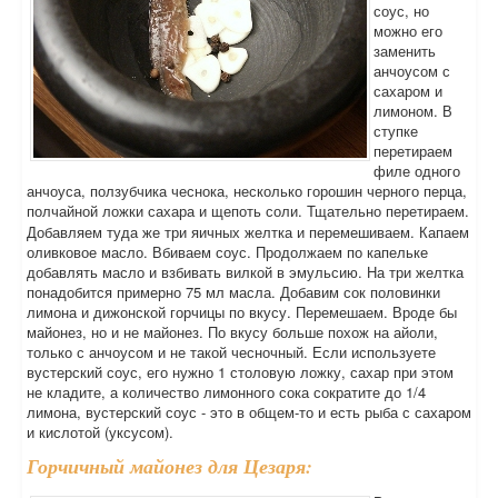
соус, но
можно его
заменить
анчоусом с
сахаром и
лимоном. В
ступке
перетираем
филе одного
анчоуса, ползубчика чеснока, несколько горошин черного перца,
полчайной ложки сахара и щепоть соли. Тщательно перетираем.
Добавляем туда же три яичных желтка и перемешиваем. Капаем
оливковое масло. Вбиваем соус. Продолжаем по капельке
добавлять масло и взбивать вилкой в эмульсию. На три желтка
понадобится примерно 75 мл масла. Добавим сок половинки
лимона и дижонской горчицы по вкусу. Перемешаем. Вроде бы
майонез, но и не майонез. По вкусу больше похож на айоли,
только с анчоусом и не такой чесночный. Если используете
вустерский соус, его нужно 1 столовую ложку, сахар при этом
не кладите, а количество лимонного сока сократите до 1/4
лимона, вустерский соус - это в общем-то и есть рыба с сахаром
и кислотой (уксусом).
Горчичный майонез для Цезаря: