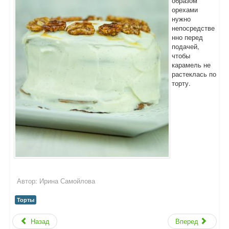
образом
орехами
нужно
непосредстве
нно перед
подачей,
чтобы
карамель не
растеклась по
торту.
Автор:
Ирина Самойлова
Торты
Назад
Вперед