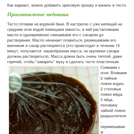
Как вариант, можно добавить ореховую крошку и ваниль в тесто.
Приготовление медовика
:
Тесто готовим на водяной бане. В кастрюлю с уже кипящей на
среднем огне водой помещаем емкость, в ней растапливаем
масло и одновременно смешиваем его с сахаром до
растворения. Масло начинает плавиться, размешиваем его
венчиком и сахар растворяется (это происходит в течение 15
минут, получается кашеобразная масса, но крупинки сахара
должны раствориться). Масса дожна быть очень теплой, даже
горячей, чтобы "заварить" муку и сделать тесто пластичным.
Снимаем с
огня. Вливаем
2 чайные
ложки водки,
2 столовые
ложки мёда,
3 яйца,
половину
чайной ложки
разрыхлителя
,
перемешивае
м