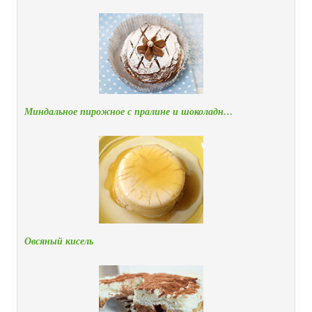
Миндальное пирожное с пралине и шоколадн…
Овсяный кисель