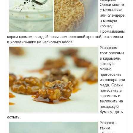
Орехи мелем
с мельничке
или блендере
в мелкую
крошку.
Промазываем
коржи кремом, каждый посыпаем ореховой крошкой, оставляем
в холодильнике на несколько часов.
Украшаем
торт орехами
в карамели,
которую
можно
приготовить
из сахара или
меда. Орехи
поместить в
карамель и
выложить на
пекарскую
бумагу, дать
остыть.
Украшать
таким