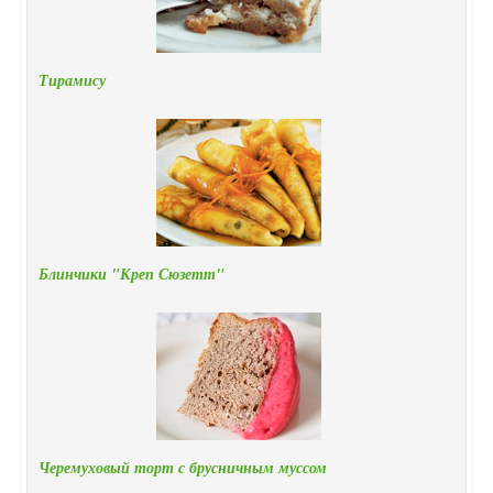
Тирамису
Блинчики "Креп Сюзетт"
Черемуховый торт с брусничным муссом