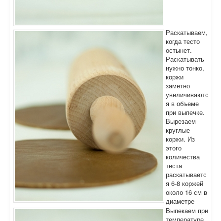
Раскатываем,
когда тесто
остынет.
Раскатывать
нужно тонко,
коржи
заметно
увеличиваютс
я в объеме
при выпечке.
Вырезаем
круглые
коржи. Из
этого
количества
теста
раскатываетс
я 6-8 коржей
около 16 см в
диаметре
Выпекаем при
температуре