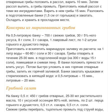
отваренные грибы положить в рассол, варить 10 мин. Затем
рассол вылить, а грибы промыть. Приготовить новый рассол с
теми же ингредиентами. Варить в нем грибы 15 мин. Разложить
в подготовленные банки (1,5 см от горлышка) и закатать.
Охладить и хранить в прохладном месте.
Консервы из маринованных грибов
На 0,5-литровую банку – 700 г свежих грибов, 30 г 5%-ного
уксуса, 8 г соли, 3 г сахара, 1 лавровый лист, по 1-2 штуки
горького и душистого перца.
Приготовить и вскипятить маринадную заливку из расчета: на 1
литр воды – 60-80 г соли и 30 г сахара. Грибы отварить в
течение 25-30 мин. в подсоленной воде (на 300 г воды 15 г
соли), помешивая и снимая пену. В банки положить пряности и
влить уксус. Потом быстро уложить в них горячие отварные
грибы, залить их горячей заливкой. Банки закатать крышками и
стерилизовать в кипящей воде: и 0,5-литровые – 15 мин.,
литровые – 20 мин.
Грибной салат
На банку 0,5 л: 450 г грибов отварных, 25-30 мл растительного
масла, 10 г уксусной эссенции 80%-ной, зелень, по 2 шт. перца
горького и душистого, 0,5 ст.л. сахара, 0,5 ст.л. соли.
Свежие грибы перебрать, тщательно промыть под струей воды,