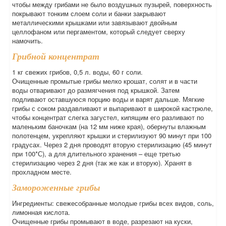
чтобы между грибами не было воздушных пузырей, поверхность
покрывают тонким слоем соли и банки закрывают
металлическими крышками или завязывают двойным
целлофаном или пергаментом, который следует сверху
намочить.
Грибной концентрат
1 кг свежих грибов, 0,5 л. воды, 60 г соли.
Очищенные промытые грибы мелко крошат, солят и в части
воды отваривают до размягчения под крышкой. Затем
подливают оставшуюся порцию воды и варят дальше. Мягкие
грибы с соком раздавливают и выпаривают в широкой кастрюле,
чтобы концентрат слегка загустел, кипящим его разливают по
маленьким баночкам (на 12 мм ниже края), обернуты влажным
полотенцем, укрепляют крышки и стерилизуют 90 минут при 100
градусах. Через 2 дня проводят вторую стерилизацию (45 минут
при 100*С), а для длительного хранения – еще третью
стерилизацию через 2 дня (так же как и вторую). Хранят в
прохладном месте.
Замороженные грибы
Ингредиенты: свежесобранные молодые грибы всех видов, соль,
лимонная кислота.
Очищенные грибы промывают в воде, разрезают на куски,