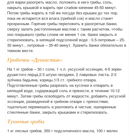
для варки разогреть масло, положить в него грибы, соль,
накрыть крышкой и варить при слабом кипении 45-50 минут.
Потом грибы жарить в той же посуде без крышки до тех пор,
пока не испарится вся влага (грибной сок) и масло станет
прозрачным. Горячие грибы переложить в разогретые банки,
сверху залить растопленным маслом с таким расчетом, чтобы
оно покрывало грибы слоем не менее 1 см. банки закрыть и
стерилизовать, в кипящей подсоленой воде : 0,5-литровые – 25-
30 минут., литровые – 35-40 минут. Хранить банки обязательно в
темном месте.
Грибочки «Душистые»
На 1 кг грибов – 30 г соли, 1 ч.л. уксусной эссенции, 4-5 зерен
душистого перца,2-3 штуки гвоздики, 2 лавровых листа, 2-3
зубчика бадьяна, корицы,1/3 ст. грибного отвара.
Подготовленные грибы разрезать на кусочки и отварить в
кипящей воде, содержащей соль и пряности, в течение 10-12
минут. Затем грибы освободить от жидкости, добавить уксусной
эссенции, разведенной в грибном отваре с пряностями,
тщательно перемешать и разложить в чистые, ошпаренные
стеклянные банки, закрыть крышками и стерилизовать.
Тушеные грибы
1 кг лесных грибов, 350 г подсолнечного масла, 100 г мелко