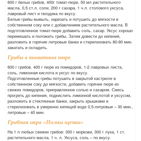
600 г белых грибов, 400г томат-пюре, 50 мл растительного
масла, 0,5 ст.л. соли, 200 г сахара, 1 ч.л. столового уксуса,
лавровый лист и гвоздика по вкусу.
Белые грибы вымыть, нарезать и потушить до мягкости в
собственном соку или с добавлением растительного масла. В
подготовленное томат-пюре добавить соль, сахар. Уксус хорошо
перемешать и положить грибы. Затем довести до кипения,
разложить в горячие литровые банки и стерилизовать 80-90 мин.
закатать и охладить.
Грибы в томатном пюре
600 г грибов. 400 г пюре из помидоров, 1-2 лавровых листа,
соль, лимонная кислота и уксус по вкусу.
Подготовленные грибы потушить в закрытой кастрюле в
собственном соку до мягкости, добавить горячее пюре из
свежих помидоров, приправленное солью и сахаром. Смесь
прогреть до кипения, подкислить лимонной кислотой и уксусом,
разложить в стеклянные банки, закрыть крышками и
стерилизовать в умеренно кипящей воде 0,5-литровые – 30 мин.,
литровые – 40 мин.
Грибная икра «Полны щечки»
На 1 л любых свежих грибов: 300 г моркови, 300 г лука, 1 ст.
растительного масла, 1 ч. л. Уксуса, соль – по вкусу.