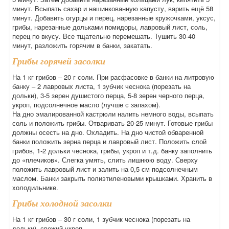
минут. Всыпать сахар и нашинкованную капусту, варить ещё 58
минут. Добавить огурцы и перец, нарезанные кружочками, уксус,
грибы, нарезанные дольками помидоры, лавровый лист, соль,
перец по вкусу. Все тщательно перемешать. Тушить 30-40
минут, разложить горячим в банки, закатать.
Грибы горячей засолки
На 1 кг грибов – 20 г соли. При расфасовке в банки на литровую
банку – 2 лавровых листа, 1 зубчик чеснока (порезать на
дольки), 3-5 зерен душистого перца, 5-8 зерен черного перца,
укроп, подсолнечное масло (лучше с запахом).
На дно эмалированной кастрюли налить немного воды, всыпать
соль и положить грибы. Отваривать 20-25 минут. Готовые грибы
должны осесть на дно. Охладить. На дно чистой обваренной
банки положить зерна перца и лавровый лист. Положить слой
грибов, 1-2 дольки чеснока, грибы, укроп и т.д. банку заполнить
до «плечиков». Слегка умять, слить лишнюю воду. Сверху
положить лавровый лист и залить на 0,5 см подсолнечным
маслом. Банки закрыть полиэтиленовыми крышками. Хранить в
холодильнике.
Грибы холодной засолки
На 1 кг грибов – 30 г соли, 1 зубчик чеснока (порезать на
дольки), свежий укроп.