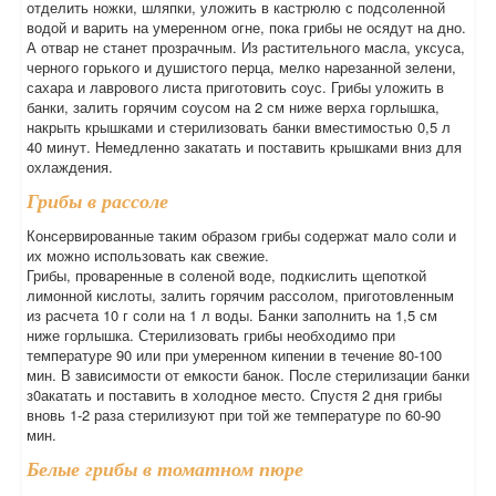
отделить ножки, шляпки, уложить в кастрюлю с подсоленной
водой и варить на умеренном огне, пока грибы не осядут на дно.
А отвар не станет прозрачным. Из растительного масла, уксуса,
черного горького и душистого перца, мелко нарезанной зелени,
сахара и лаврового листа приготовить соус. Грибы уложить в
банки, залить горячим соусом на 2 см ниже верха горлышка,
накрыть крышками и стерилизовать банки вместимостью 0,5 л
40 минут. Немедленно закатать и поставить крышками вниз для
охлаждения.
Грибы в рассоле
Консервированные таким образом грибы содержат мало соли и
их можно использовать как свежие.
Грибы, проваренные в соленой воде, подкислить щепоткой
лимонной кислоты, залить горячим рассолом, приготовленным
из расчета 10 г соли на 1 л воды. Банки заполнить на 1,5 см
ниже горлышка. Стерилизовать грибы необходимо при
температуре 90 или при умеренном кипении в течение 80-100
мин. В зависимости от емкости банок. После стерилизации банки
з0акатать и поставить в холодное место. Спустя 2 дня грибы
вновь 1-2 раза стерилизуют при той же температуре по 60-90
мин.
Белые грибы в томатном пюре