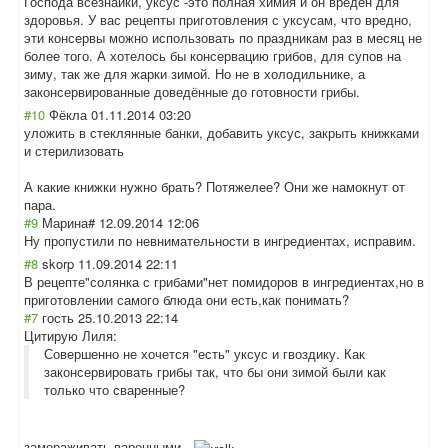
Господа всезнайки, уксус -это полная химия и он вреден для
здоровья. У вас рецепты приготовления с уксусам, что вредно,
эти консервы можно использовать по праздникам раз в месяц не
более того. А хотелось бы консервацию грибов, для супов на
зиму, так же для жарки зимой. Но не в холодильнике, а
законсервирован
ные доведённые до готовности грибы.
#10
Фёкла
01.11.2014 03:20
уложить в стеклянные банки, добавить уксус, закрыть книжками
и стерилизовать
А какие книжки нужно брать? Потяжелее? Они же намокнут от
пара.
#9
Марина#
12.09.2014 12:06
Ну пропустили по невнимательност
и в ингредиентах, исправим.
#8
skorp
11.09.2014 22:11
В рецепте"солянка с грибами"нет помидоров в ингредиентах,но в
приготовлении самого блюда они есть,как понимать?
#7
гость
25.10.2013 22:14
Цитирую Лиля:
Совершенно не хочется "есть" уксус и гвоздику. Как
законсервировать грибы так, что бы они зимой были как
только что сваренные?
замораживать варенными.