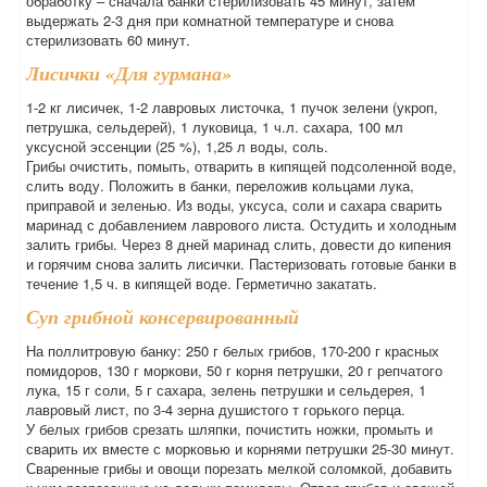
обработку – сначала банки стерилизовать 45 минут, затем
выдержать 2-3 дня при комнатной температуре и снова
стерилизовать 60 минут.
Лисички «Для гурмана»
1-2 кг лисичек, 1-2 лавровых листочка, 1 пучок зелени (укроп,
петрушка, сельдерей), 1 луковица, 1 ч.л. сахара, 100 мл
уксусной эссенции (25 %), 1,25 л воды, соль.
Грибы очистить, помыть, отварить в кипящей подсоленной воде,
слить воду. Положить в банки, переложив кольцами лука,
приправой и зеленью. Из воды, уксуса, соли и сахара сварить
маринад с добавлением лаврового листа. Остудить и холодным
залить грибы. Через 8 дней маринад слить, довести до кипения
и горячим снова залить лисички. Пастеризовать готовые банки в
течение 1,5 ч. в кипящей воде. Герметично закатать.
Суп грибной консервированный
На поллитровую банку: 250 г белых грибов, 170-200 г красных
помидоров, 130 г моркови, 50 г корня петрушки, 20 г репчатого
лука, 15 г соли, 5 г сахара, зелень петрушки и сельдерея, 1
лавровый лист, по 3-4 зерна душистого т горького перца.
У белых грибов срезать шляпки, почистить ножки, промыть и
сварить их вместе с морковью и корнями петрушки 25-30 минут.
Сваренные грибы и овощи порезать мелкой соломкой, добавить