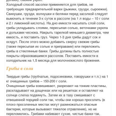
Холодный способ засолки применяется для грибов, не
требующих предварительной варки (рыжики, грузди, сыроежки).
Свинушки, грузди, волнушки и белянки перед засолкой следует
вымочить в течении 3-х суток в рассоле (на 1 л воды – 10 г соли
и 2 г лимонной кислоты). На дно емкости насыпать слой соли,
грибы укладывать слоями, пересыпая солью, веточками укропа
и дольками чеснока. Накрыть тарелкой меньшего диаметра, чем
емкость, и поставить груз. Через 1-3 дня грибы дадут сок и
осядут. После этого можно добавить сверху свежие грибы
(также пересыпая их солью и приправами) или переложить
грибы в стеклянные банки. Грибы должны быть полностью
покрыты образовавшимся рассолом. Поставить емкости в
холодильник на 1,5 месяца для молочнокислого брожения.
Грибы в соли
Твердые грибы (трубчатые, подосиновики, говорушки и т.п.) на 1
кг очищенных грибов – 150-200 г соли.
Очищенные грибы взвешивают, разрезают на тонкие пластины,
раскладывают на дощечках или на решетках и оставляют на
солнце слегка подвянуть. Затем их в тазу смешивают с
отвешенной порцией соли так, чтобы они хорошо просолить (в
плохо просоленных местах могут размножаться опасные
бактерии, которые вызывают тяжелое отравление), но не
переломились. Грибами набивают сухие, чистые банки так,