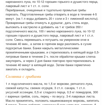
нарезанного лука, по 10-12 горошин горького и душистого перца,
лавровый лист и 1 ст. л. соли.
Перебранные, очищенные и тщательно промытые грибы
порезать. Подготовленные грибы отварить в воде в течение 4-5
минут. (на 1 л воды добавить 20 г соли и 3 г лимонной кислоты).
Проваренные грибы откинуть в дуршлаг, дать стечь воде,
выложить в кастрюлю и добавить на 1 кг грибов 350 г
подсолнечного масла, 100 г мелко нарезанного лука, по 10-12
горошин горького и душистого перца, лавровый лист и 1 ст.л.
соли. Смесь перемешать и потушить на умеренном огне в
течение 40 мин., а затем в горячем виде разложить в сухие
подогретые банки. Банки накрыть металлическими
прокипяченными крышками, и стерилизовать в кипящей воде 0,5-
литровые банки в течение 2 ч. после обработки крышки слегка
закупорить, а через 2 дня банки повторно простерилизовать в
течение 40 минут в кипящей воде. Затем банки герметично
закатать и охладить.
Солянка с грибами
1 л подсолнечного масла, по 1,5 кг моркови, репчатого лука,
свежей капусты, свежих огурцов, 3 ст.л. сахара, 1 ст.л.
уксусной эссенции, 0,5 кг сладкого перца, 0,5 кг помидоров, 300
г вареных грибов, соль, перец – по вкусу, 3-4 лавровых листа.
Масло прокипятить, положить нашинкованную морковь, кипятить
5 минут. Затем добавить нарезанный кольцами лук, кипятить 5