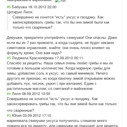
#6
Бабушка
18.10.2013 22:00
Цитирую Лиля:
Совершенно не хочется "есть" уксус и гвоздику. Как
законсервировать грибы так, что бы они зимой были как
только что сваренные?
Девушки, прекратите употреблять свинушки! Они опасны. Даже
если вы их 7 раз промоете, а когда сьедите, не будет никаких
симптомов отравления, знайте: они очень плохо влияют на
формулу крови. Оно вам надо?
#5
Людмила Краснопёрова
17.09.2013 05:11
Спасибо за рецепты. Наша семья очень любит грибы и мы их
готовим в большом колличестве. Когда мариную грибы для
зимы, добавляю соль и уксус, но самый минимум. Ничего
другого не признаю, но когда баночку зимой открываем можно
добавить лук, чеснок, укроп ( при желании). Едим с
растительным маслом, со сметаной и майонезом.
#4
Лиля
08.09.2012 10:55
Совершенно не хочется "есть" уксус и гвоздику. Как
законсервироват
ь грибы так, что бы они зимой были как только
что сваренные?
#3
Юлия
03.09.2012 17:10
мариновала свинушки уксуса получилось слишком много
ложила все по рецепту. или свинушки не подходят для рецепта