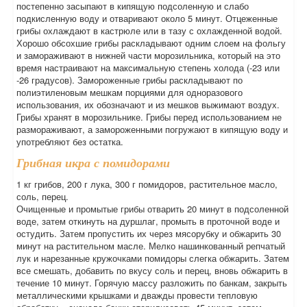
постепенно засыпают в кипящую подсоленную и слабо
подкисленную воду и отваривают около 5 минут. Отцеженные
грибы охлаждают в кастрюле или в тазу с охлажденной водой.
Хорошо обсохшие грибы раскладывают одним слоем на фольгу
и замораживают в нижней части морозильника, который на это
время настраивают на максимальную степень холода (-23 или
-26 градусов). Замороженные грибы раскладывают по
полиэтиленовым мешкам порциями для одноразового
использования, их обозначают и из мешков выжимают воздух.
Грибы хранят в морозильнике. Грибы перед использованием не
размораживают, а замороженными погружают в кипящую воду и
употребляют без остатка.
Грибная икра с помидорами
1 кг грибов, 200 г лука, 300 г помидоров, растительное масло,
соль, перец.
Очищенные и промытые грибы отварить 20 минут в подсоленной
воде, затем откинуть на дуршлаг, промыть в проточной воде и
остудить. Затем пропустить их через мясорубку и обжарить 30
минут на растительном масле. Мелко нашинкованный репчатый
лук и нарезанные кружочками помидоры слегка обжарить. Затем
все смешать, добавить по вкусу соль и перец, вновь обжарить в
течение 10 минут. Горячую массу разложить по банкам, закрыть
металлическими крышками и дважды провести тепловую