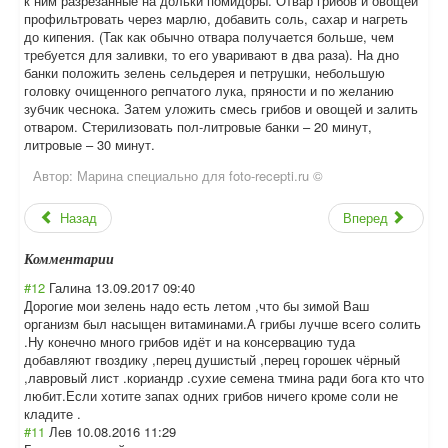
к ним разрезанные на дольки помидоры. Отвар грибов и овощей
профильтровать через марлю, добавить соль, сахар и нагреть
до кипения. (Так как обычно отвара получается больше, чем
требуется для заливки, то его уваривают в два раза). На дно
банки положить зелень сельдерея и петрушки, небольшую
головку очищенного репчатого лука, пряности и по желанию
зубчик чеснока. Затем уложить смесь грибов и овощей и залить
отваром. Стерилизовать пол-литровые банки – 20 минут,
литровые – 30 минут.
Автор:
Марина специально для foto-recepti.ru ©
Назад
Вперед
Комментарии
#12
Галина
13.09.2017 09:40
Дорогие мои зелень надо есть летом ,что бы зимой Ваш
организм был насыщен витаминами.А грибы лучше всего солить
.Ну конечно много грибов идёт и на консервацию туда
добавляют гвоздику ,перец душистый ,перец горошек чёрный
,лавровый лист .кориандр .сухие семена тмина ради бога кто что
любит.Если хотите запах одних грибов ничего кроме соли не
кладите .
#11
Лев
10.08.2016 11:29