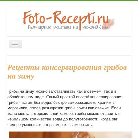
Включить/
выключить
навигацию
Главная
Закуски
Первые блюда
Вторые блюда
Рецепты консервирования грибов
Десерты
Выпечка
Напитки
Консервирование
на зиму
Форум
Грибы на зиму можно заготавливать как в свежем, так и в
обработанном виде. Самый простой способ консервирования -
грибы чистим без воды, быстро замораживаем, храним в
морозилке, после разморозки грибы почти как свежие. Если
мало места в морозильной камере, грибы можно отварить в
небольшом количестве воды до полуготовности, когда они
сильно уменьшатся в размерах - заморозить.