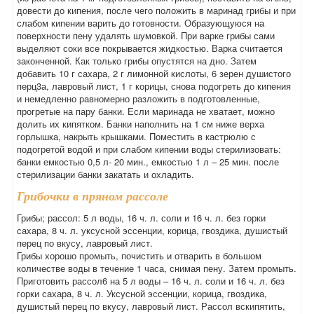
довести до кипения, после чего положить в маринад грибы и при
слабом кипении варить до готовности. Образующуюся на
поверхности пену удалять шумовкой. При варке грибы сами
выделяют соки все покрывается жидкостью. Варка считается
законченной. Как только грибы опустятся на дно. Затем
добавить 10 г сахара, 2 г лимонной кислоты, 6 зерен душистого
перц3а, лавровый лист, 1 г корицы, снова подогреть до кипения
и немедленно равномерно разложить в подготовленные,
прогретые на пару банки. Если маринада не хватает, можно
долить их кипятком. Банки наполнить на 1 см ниже верха
горлышка, накрыть крышками. Поместить в кастрюлю с
подогретой водой и при слабом кипении воды стерилизовать:
банки емкостью 0,5 л- 20 мин., емкостью 1 л – 25 мин. после
стерилизации банки закатать и охладить.
Грибочки в пряном рассоле
Грибы; рассол: 5 л воды, 16 ч. л. соли и 16 ч. л. без горки
сахара, 8 ч. л. уксусной эссенции, корица, гвоздика, душистый
перец по вкусу, лавровый лист.
Грибы хорошо промыть, почистить и отварить в большом
количестве воды в течение 1 часа, снимая пену. Затем промыть.
Приготовить рассол6 на 5 л воды – 16 ч. л. соли и 16 ч. л. без
горки сахара, 8 ч. л. Уксусной эссенции, корица, гвоздика,
душистый перец по вкусу, лавровый лист. Рассол вскипятить,