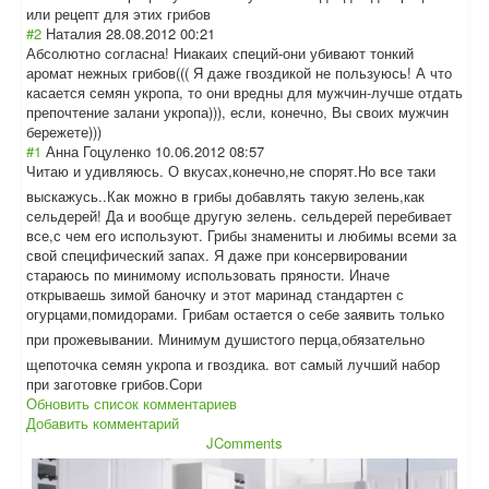
или рецепт для этих грибов
#2
Наталия
28.08.2012 00:21
Абсолютно согласна! Ниакаих специй-они убивают тонкий
аромат нежных грибов((( Я даже гвоздикой не пользуюсь! А что
касается семян укропа, то они вредны для мужчин-лучше отдать
препочтение залани укропа))), если, конечно, Вы своих мужчин
бережете)))
#1
Анна Гоцуленко
10.06.2012 08:57
Читаю и удивляюсь. О вкусах,конечно,
не спорят.Но все таки
выскажусь..Как можно в грибы добавлять такую зелень,как
сельдерей! Да и вообще другую зелень. сельдерей перебивает
все,с чем его используют. Грибы знамениты и любимы всеми за
свой специфический запах. Я даже при консервировании
стараюсь по минимому использовать пряности. Иначе
открываешь зимой баночку и этот маринад стандартен с
огурцами,помидо
рами. Грибам остается о себе заявить только
при прожевывании. Минимум душистого перца,обязатель
но
щепоточка семян укропа и гвоздика. вот самый лучший набор
при заготовке грибов.Сори
Обновить список комментариев
Добавить комментарий
JComments