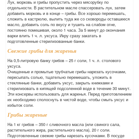
Лук, морковь и грибы пропустить через мясорубку по
отдельности. В растительном масле спассеровать лук, затем
добавить морковь и в конце – грибы. Все хорошо перемешать,
сложить в кастрюлю, вылить туда же со сковороды оставшееся
масло, добавить соль по вкусу и тушить на слабом огне,
постоянно помешивая, около 1 часа. За 5 минут до окончания
варки влить 1 ч. л. уксуса. Икру сразу закатать в
подготовленные стерилизованные банки.
Свежие грибы для жаренья
На 0,5-литровую банку грибов – 25 г соли, 1 ч. л. столового
уксуса.
Очищенные и промытые трубчатые грибы нарезать кусочками,
пересыпать солью, тщательно перемешать, уложить в
стеклянные банки, добавить уксус, закрыть книжками и
стерилизовать в кипящей подсоленной воде в течение 30 минут.
Эти консервы использовать для жаренья. Перед приготовлением
их необходимо сполоснуть в чистой воде, чтобы смыть уксус и
избыток соли.
Грибы жареные
На 1 кг грибов – 350 г сливочного масла (или свиного сала,
растительного жира, растительного масла), 20 г соли.
Подготовленные свежие грибы нарезать кусочками. В посуде