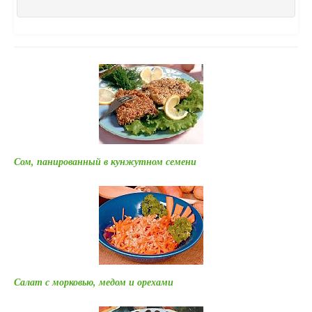
Сом, панированный в кунжутном семени
Салат с морковью, медом и орехами