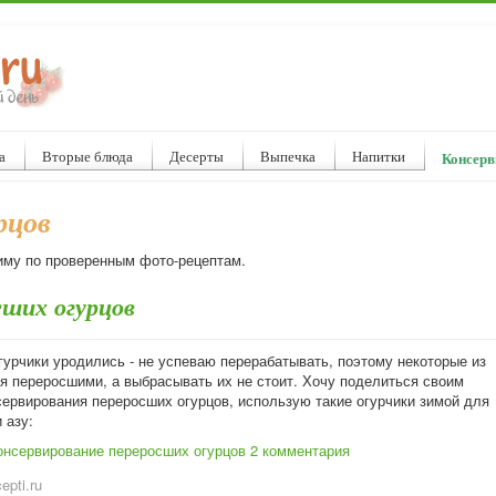
а
Вторые блюда
Десерты
Выпечка
Напитки
Консерв
рцов
зиму по проверенным фото-рецептам.
сших огурцов
гурчики уродились - не успеваю перерабатывать, поэтому некоторые из
ся переросшими, а выбрасывать их не стоит. Хочу поделиться своим
сервирования переросших огурцов, использую такие огурчики зимой для
 азу:
онсервирование переросших огурцов
2 комментария
cepti.ru