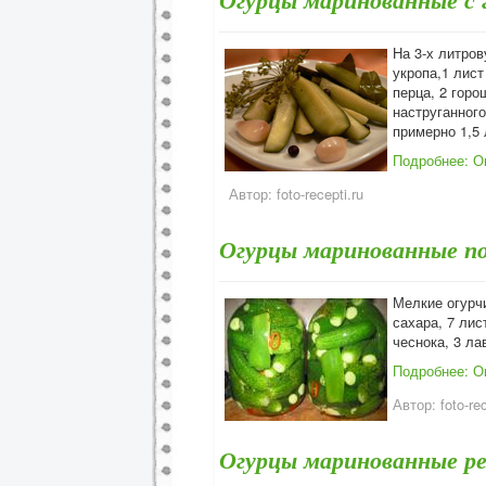
На 3-х литров
укропа,1 лист
перца, 2 горо
наструганного
примерно 1,5 
Подробнее: О
Автор:
foto-recepti.ru
Огурцы маринованные по
Мелкие огурчи
сахара, 7 лис
чеснока, 3 ла
Подробнее: О
Автор:
foto-re
Огурцы маринованные ре