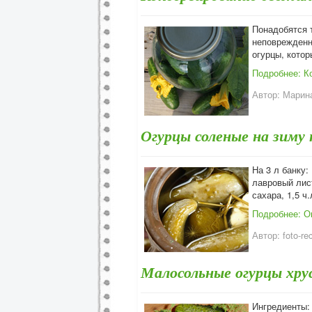
Понадобятся 
неповрежденн
огурцы, котор
Подробнее: К
Автор:
Марина
Огурцы соленые на зиму
На 3 л банку:
лавровый лист
сахара, 1,5 ч
Подробнее: О
Автор:
foto-re
Малосольные огурцы хр
Ингредиенты: 