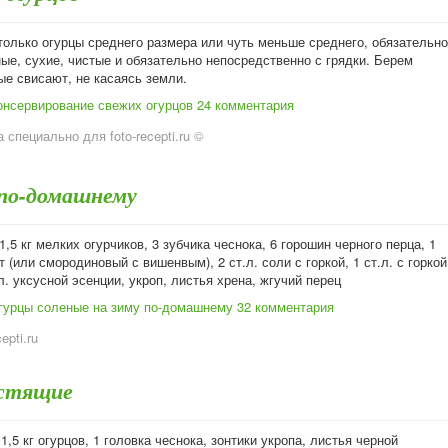
только огурцы среднего размера или чуть меньше среднего, обязательно
ые, сухие, чистые и обязательно непосредственно с грядки. Берем
ые свисают, не касаясь земли.
онсервирование свежих огурцов
24 комментария
 специально для foto-recepti.ru ©
 по-домашнему
 1,5 кг мелких огурчиков, 3 зубчика чеснока, 6 горошин черного перца, 1
 (или смородиновый с вишенвым), 2 ст.л. соли с горкой, 1 ст.л. с горкой
.л. уксусной эсенции, укроп, листья хрена, жгучий перец
гурцы соленые на зиму по-домашнему
32 комментария
cepti.ru
устящие
1,5 кг огурцов, 1 головка чеснока, зонтики укропа, листья черной