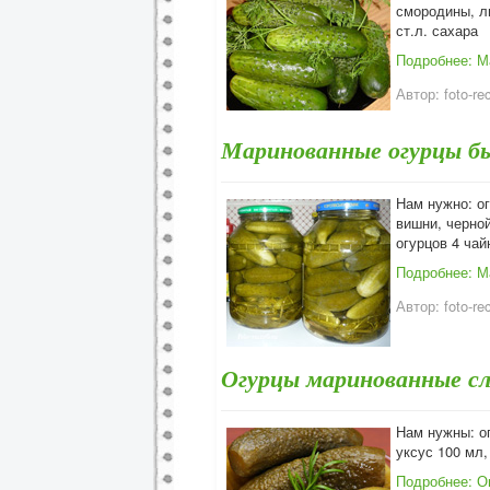
смородины, ли
ст.л. сахара
Подробнее: М
Автор:
foto-re
Маринованные огурцы б
Нам нужно: ог
вишни, черной
огурцов 4 чай
Подробнее: М
Автор:
foto-re
Огурцы маринованные с
Нам нужны: ог
уксус 100 мл,
Подробнее: О