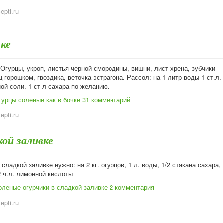
cepti.ru
чке
Огурцы, укроп, листья черной смородины, вишни, лист хрена, зубчики
ц горошком, гвоздика, веточка эстрагона. Рассол: на 1 литр воды 1 ст.л.
ной соли. 1 ст л сахара по желанию.
гурцы соленые как в бочке
31 комментарий
cepti.ru
кой заливке
 сладкой заливке нужно: на 2 кг. огурцов, 1 л. воды, 1/2 стакана сахара, 
/2 ч.л. лимонной кислоты
оленые огурчики в сладкой заливке
2 комментария
cepti.ru