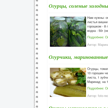
Огурцы, соленые холодн
Нам нужны: ог
листья вишни -
горошком - 8 
водка - 50г (н
Подробнее: О
Автор:
Марина
Огурчики, маринованные
Огурцы, томат
10 горошин че
листа, 1 зубч
Маринад: на 1
Подробнее: О
Автор:
foto-re
Огурцы маринованные с 