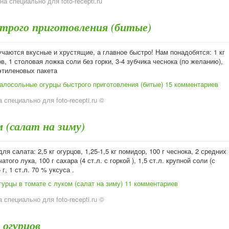
на специально для foto-recepti.ru
трого приготовления (битые)
чаются вкусные и хрустящие, а главное быстро! Нам понадобятся: 1 кг
в, 1 столовая ложка соли без горки, 3-4 зубчика чеснока (по желанию),
этиленовых пакета
алосольные огурцы быстрого приготовления (битые)
15 комментариев
 специально для foto-recepti.ru ©
 (салат на зиму)
ля салата: 2,5 кг огурцов, 1,25-1,5 кг помидор, 100 г чеснока, 2 средних
того лука, 100 г сахара (4 ст.л. с горкой ), 1,5 ст.л. крупной соли (с
 г, 1 ст.л. 70 % уксуса .
урцы в томате с луком (салат на зиму)
11 комментариев
 специально для foto-recepti.ru ©
 огурцов