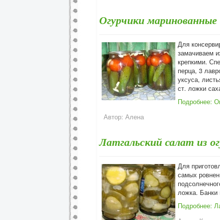
Огурчики маринованные
Для консерви
замачиваем их
крепкими. Спе
перца, 3 лавр
уксуса, листь
ст. ложки сах
Подробнее: О
Автор:
Алена
Латгальский салат из ог
Для приготов
самых ровнень
подсолнечног
ложка. Банки 
Подробнее: Ла