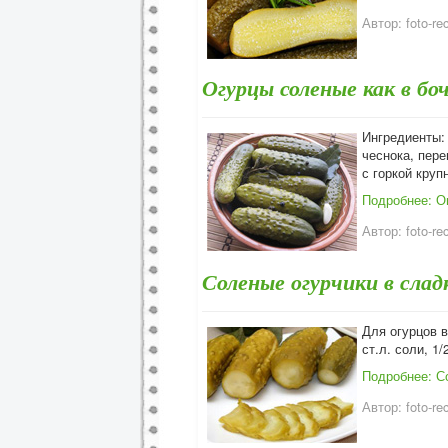
Автор:
foto-re
Огурцы соленые как в бо
Ингредиенты: 
чеснока, пере
с горкой круп
Подробнее: О
Автор:
foto-re
Соленые огурчики в слад
Для огурцов в
ст.л. соли, 1
Подробнее: С
Автор:
foto-re