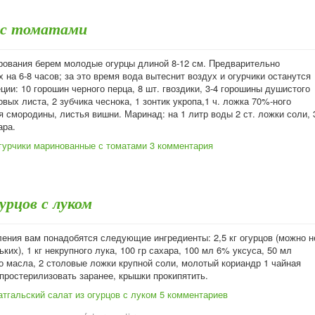
 с томатами
рования берем молодые огурцы длиной 8-12 см. Предварительно
 на 6-8 часов; за это время вода вытеснит воздух и огурчики останутся
ции: 10 горошин черного перца, 8 шт. гвоздики, 3-4 горошины душистого
овых листа, 2 зубчика чеснока, 1 зонтик укропа,1 ч. ложка 70%-ного
я смородины, листья вишни. Маринад: на 1 литр воды 2 ст. ложки соли, 
ара.
гурчики маринованные с томатами
3 комментария
урцов с луком
ления вам понадобятся следующие ингредиенты: 2,5 кг огурцов (можно н
ких), 1 кг некрупного лука, 100 гр сахара, 100 мл 6% уксуса, 50 мл
о масла, 2 столовые ложки крупной соли, молотый кориандр 1 чайная
простерилизовать заранее, крышки прокипятить.
тгальский салат из огурцов с луком
5 комментариев