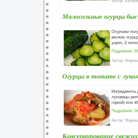
Автор:
Катери
Малосольные огурцы быс
Огурчики полу
мелких огурцо
укроп, 2 поли
Подробнее: М
Автор:
Марина
Огурцы в томате с луком
Ингредиенты д
луковицы репча
горкой) или 45
Подробнее: Ог
Автор:
Марина
Консервирование свежих