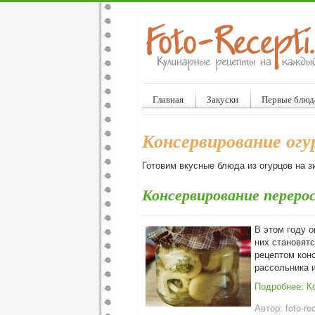
Главная
Закуски
Первые блюд
Консервирование огу
Готовим вкусные блюда из огурцов на 
Консервирование переро
В этом году о
них становят
рецептом кон
рассольника и
Подробнее: К
Автор:
foto-re