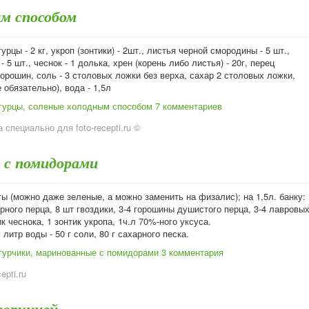
ым способом
урцы - 2 кг, укроп (зонтики) - 2шт., листья черной смородины - 5 шт.,
 5 шт., чеснок - 1 долька, хрен (корень либо листья) - 20г, перец
горошин, соль - 3 столовых ложки без верха, сахар 2 столовых ложки,
е обязательно), вода - 1,5л
гурцы, соленые холодным способом
7 комментариев
 специально для foto-recepti.ru ©
 с помидорами
ы (можно даже зеленые, а можно заменить на физалис); на 1,5л. банку:
рного перца, 8 шт гвоздики, 3-4 горошины душистого перца, 3-4 лавровы
ик чеснока, 1 зонтик укропа, 1ч.л 70%-ного уксуса.
 литр воды - 50 г соли, 80 г сахарного песка.
гурчики, маринованные с помидорами
3 комментария
cepti.ru
горчицей