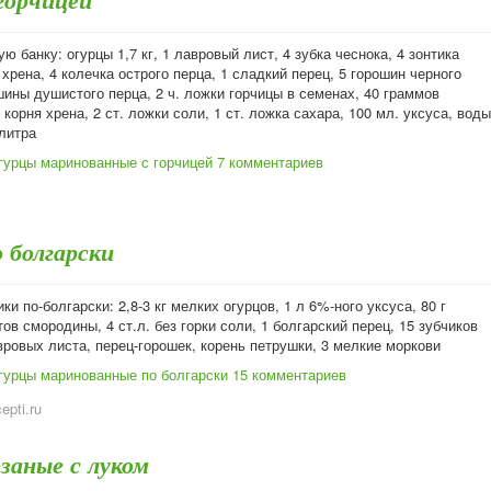
ую банку: огурцы 1,7 кг, 1 лавровый лист, 4 зубка чеснока, 4 зонтика
 хрена, 4 колечка острого перца, 1 сладкий перец, 5 горошин черного
шины душистого перца, 2 ч. ложки горчицы в семенах, 40 граммов
 корня хрена, 2 ст. ложки соли, 1 ст. ложка сахара, 100 мл. уксуса, воды
литра
гурцы маринованные с горчицей
7 комментариев
 болгарски
ки по-болгарски: 2,8-3 кг мелких огурцов, 1 л 6%-ного уксуса, 80 г
тов смородины, 4 ст.л. без горки соли, 1 болгарский перец, 15 зубчиков
вровых листа, перец-горошек, корень петрушки, 3 мелкие моркови
гурцы маринованные по болгарски
15 комментариев
cepti.ru
заные с луком