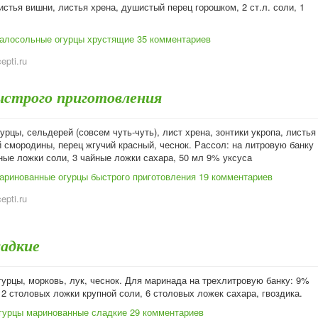
стья вишни, листья хрена, душистый перец горошком, 2 ст.л. соли, 1
алосольные огурцы хрустящие
35 комментариев
cepti.ru
ыстрого приготовления
урцы, сельдерей (совсем чуть-чуть), лист хрена, зонтики укропа, листья
 смородины, перец жгучий красный, чеснок. Рассол: на литровую банку
ные ложки соли, 3 чайные ложки сахара, 50 мл 9% уксуса
аринованные огурцы быстрого приготовления
19 комментариев
cepti.ru
ладкие
урцы, морковь, лук, чеснок. Для маринада на трехлитровую банку: 9%
 2 столовых ложки крупной соли, 6 столовых ложек сахара, гвоздика.
гурцы маринованные сладкие
29 комментариев