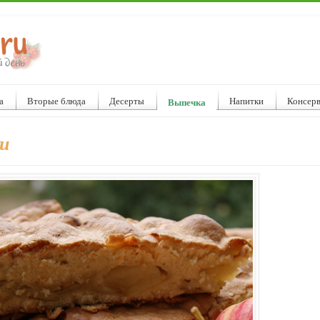
а
Вторые блюда
Десерты
Напитки
Консер
Выпечка
и