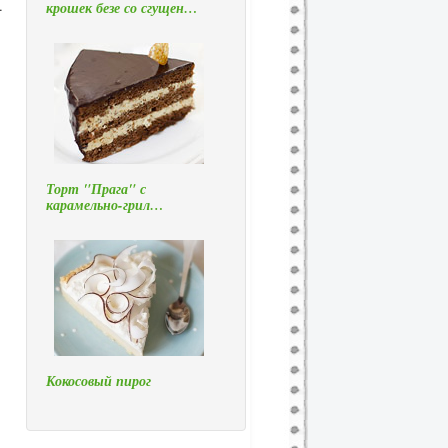
.
крошек безе со сгущен…
Торт "Прага" с
карамельно-грил…
Кокосовый пирог