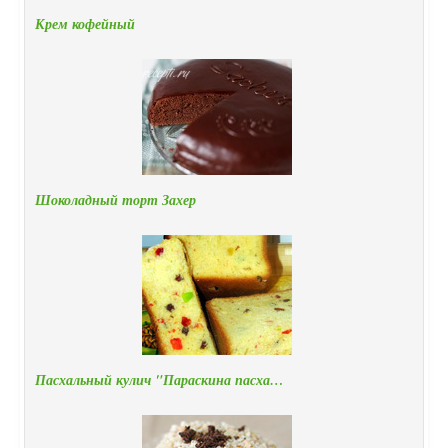
Крем кофейный
Шоколадный торт Захер
Пасхальный кулич "Параскина пасха…