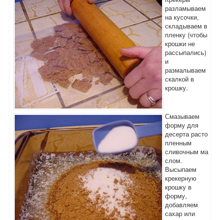
разламываем
на кусочки,
складываем в
пленку (чтобы
крошки не
рассыпались)
и
размалываем
скалкой в
крошку.
Смазываем
форму для
десерта расто
пленным
сливочным ма
слом.
Высыпаем
крекерную
крошку в
форму,
добавляем
сахар или