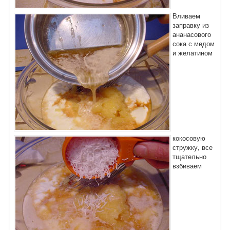
Вливаем
заправку из
ананасового
сока с медом
и желатином
кокосовую
стружку, все
тщательно
взбиваем