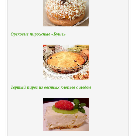
Ореховые пирожные «Буше»
Тертый пирог из овсяных хлопьев с медом