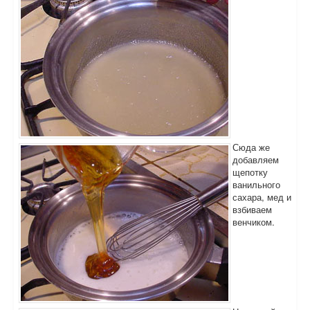
Сюда же
добавляем
щепотку
ванильного
сахара, мед и
взбиваем
венчиком.