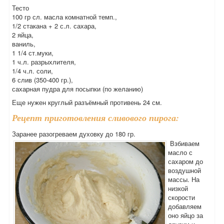
Тесто
100 гр сл. масла комнатной темп.,
1/2 стакана + 2 с.л. сахара,
2 яйца,
ваниль,
1 1/4 ст.муки,
1 ч.л. разрыхлителя,
1/4 ч.л. соли,
6 слив (350-400 гр.),
сахарная пудра для посыпки (по желанию)
Еще нужен круглый разъёмный противень 24 см.
Рецепт приготовления сливового пирога:
Заранее разогреваем духовку до 180 гр.
Взбиваем
масло с
сахаром до
воздушной
массы. На
низкой
скорости
добавляем
оно яйцо за