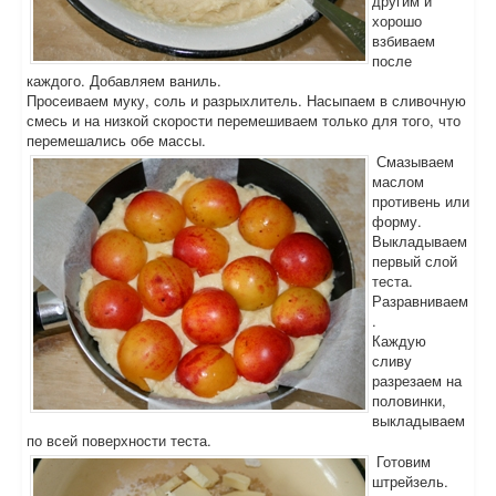
другим и
хорошо
взбиваем
после
каждого. Добавляем ваниль.
Просеиваем муку, соль и разрыхлитель. Насыпаем в сливочную
смесь и на низкой скорости перемешиваем только для того, что
перемешались обе массы.
Смазываем
маслом
противень или
форму.
Выкладываем
первый слой
теста.
Разравниваем
.
Каждую
сливу
разрезаем на
половинки,
выкладываем
по всей поверхности теста.
Готовим
штрейзель.