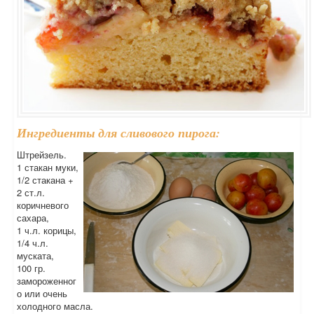
Ингредиенты для сливового пирога:
Штрейзель.
1 стакан муки,
1/2 стакана +
2 ст.л.
коричневого
сахара,
1 ч.л. корицы,
1/4 ч.л.
муската,
100 гр.
замороженног
о или очень
холодного масла.