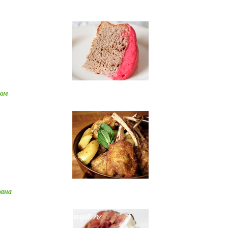
сом
зана