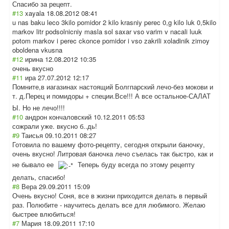
Спасибо за рецепт.
#13
xayala
18.08.2012 08:41
u nas baku leco 3kilo pomidor 2 kilo krasniy perec 0,g kilo luk 0,5kilo
markov litr podsolnicniy masla sol saxar vso varim v nacali luuk
potom markov i perec ckonce pomidor i vso zakrili xoladinik zimoy
oboldena vkusna
#12
ирина
12.08.2012 10:35
очень вкусно
#11
ира
27.07.2012 12:17
Помните,в иагазинах настоящий Болгпарский лечо-без мокови и
т. д.Перец и помидоры + специи.Все!!! А все остальное-САЛАТ
Ы. Но не лечо!!!!
#10
андрон кончаловский
10.12.2011 05:53
сожрали уже. вкусно б..дь!
#9
Таисья
09.10.2011 08:27
Готовила по вашему фото-рецепту, сегодня открыли баночку,
очень вкусно! Литровая баночка лечо съелась так быстро, как и
не бывало ее
Теперь буду всегда по этому рецепту
делать, спасибо!
#8
Вера
29.09.2011 15:09
Очень вкусно! Соня, все в жизни приходится делать в первый
раз. Полюбите - научитесь делать все для любимого. Желаю
быстрее влюбиться!
#7
Мария
18.09.2011 17:10