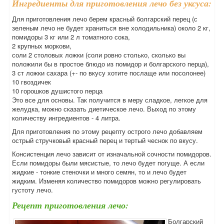
Ингредиенты для приготовления лечо без уксуса:
Для приготовления лечо берем красный болгарский перец (с
зеленым лечо не будет храниться вне холодильника) около 2 кг,
помидоры 3 кг или 2 л томатного сока,
2 крупных моркови,
соли 2 столовых ложки (соли ровно столько, сколько вы
положили бы в простое блюдо из помидор и болгарского перца),
3 ст ложки сахара (+- по вкусу хотите послаще или посолонее)
10 гвоздичек
10 горошков душистого перца
Это все для основы. Так получится в меру сладкое, легкое для
желудка, можно сказать диетическое лечо. Выход по этому
количеству ингредиентов - 4 литра.
Для приготовления по этому рецепту острого лечо добавляем
острый стручковый красный перец и тертый чеснок по вкусу.
Консистенция лечо зависит от изначальной сочности помидоров.
Если помидоры были мясистые, то лечо будет погуще. А если
жидкие - тонкие стеночки и много семян, то и лечо будет
жидким. Изменяя количество помидоров можно регулировать
густоту лечо.
Рецепт приготовления лечо:
Болгарский