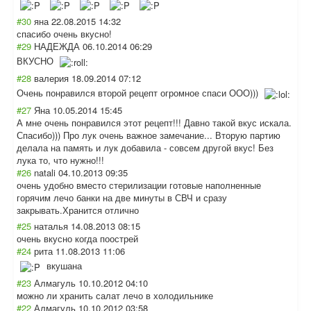
#30
яна
22.08.2015 14:32
спасибо очень вкусно!
#29
НАДЕЖДА
06.10.2014 06:29
ВКУСНО
#28
валерия
18.09.2014 07:12
Очень понравился второй рецепт огромное спаси ООО)))
#27
Яна
10.05.2014 15:45
А мне очень понравился этот рецепт!!! Давно такой вкус искала.
Спасибо))) Про лук очень важное замечание... Вторую партию
делала на память и лук добавила - совсем другой вкус! Без
лука то, что нужно!!!
#26
natali
04.10.2013 09:35
очень удобно вместо стерилизации готовые наполненные
горячим лечо банки на две минуты в СВЧ и сразу
закрывать.Храни
тся отлично
#25
наталья
14.08.2013 08:15
очень вкусно когда поострей
#24
рита
11.08.2013 11:06
вкушана
#23
Алмагуль
10.10.2012 04:10
можно ли хранить салат лечо в холодильнике
#22
Алмагуль
10.10.2012 03:58