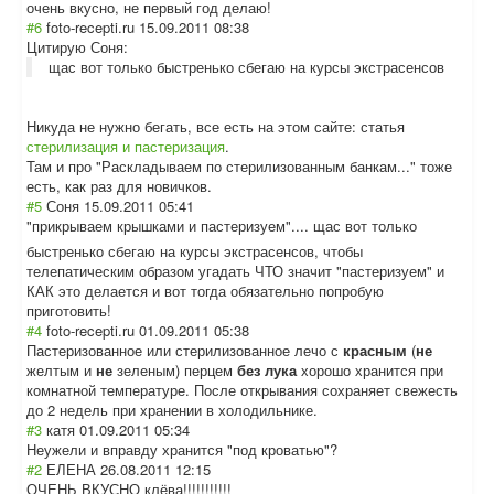
очень вкусно, не первый год делаю!
#6
foto-recepti.ru
15.09.2011 08:38
Цитирую Соня:
щас вот только быстренько сбегаю на курсы экстрасенсов
Никуда не нужно бегать, все есть на этом сайте: статья
стерилизация и пастеризация
.
Там и про "Раскладываем по стерилизованным банкам..." тоже
есть, как раз для новичков.
#5
Соня
15.09.2011 05:41
"прикрываем крышками и пастеризуем"...
. щас вот только
быстренько сбегаю на курсы экстрасенсов, чтобы
телепатическим образом угадать ЧТО значит "пастеризуем" и
КАК это делается и вот тогда обязательно попробую
приготовить!
#4
foto-recepti.ru
01.09.2011 05:38
Пастеризованное или стерилизованное лечо с
красным
(
не
желтым и
не
зеленым) перцем
без лука
хорошо хранится при
комнатной температуре. После открывания сохраняет свежесть
до 2 недель при хранении в холодильнике.
#3
катя
01.09.2011 05:34
Неужели и вправду хранится "под кроватью"?
#2
ЕЛЕНА
26.08.2011 12:15
ОЧЕНЬ ВКУСНО клёва!!!!!!!!!!
!