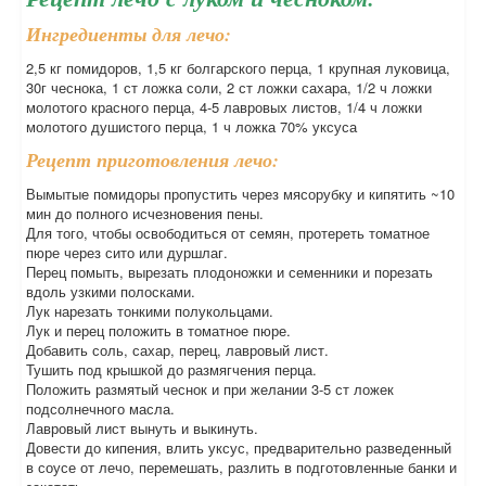
Ингредиенты для лечо:
2,5 кг помидоров, 1,5 кг болгарского перца, 1 крупная луковица,
30г чеснока, 1 ст ложка соли, 2 ст ложки сахара, 1/2 ч ложки
молотого красного перца, 4-5 лавровых листов, 1/4 ч ложки
молотого душистого перца, 1 ч ложка 70% уксуса
Рецепт приготовления лечо:
Вымытые помидоры пропустить через мясорубку и кипятить ~10
мин до полного исчезновения пены.
Для того, чтобы освободиться от семян, протереть томатное
пюре через сито или дуршлаг.
Перец помыть, вырезать плодоножки и семенники и порезать
вдоль узкими полосками.
Лук нарезать тонкими полукольцами.
Лук и перец положить в томатное пюре.
Добавить соль, сахар, перец, лавровый лист.
Тушить под крышкой до размягчения перца.
Положить размятый чеснок и при желании 3-5 ст ложек
подсолнечного масла.
Лавровый лист вынуть и выкинуть.
Довести до кипения, влить уксус, предварительно разведенный
в соусе от лечо, перемешать, разлить в подготовленные банки и