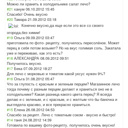
Можно ли хранить в холодильнике салат лечо?
#21
ханум
06.10.2012 15:45
Спасибо! Очень вкусно
#20
Тамара
21.09.2012 03:18
Конечно вкусно,да еще если это все со своего
огорода,без химии!
#19
Ольга
09.09.2012 03:47
приготовила по фото- рецепту, получилось пересолёное. Может
перец в себя потом возьмет? Но на вкус голимая соль. Закатала
уже и переживаю, как это есть?
#18
АЛЕКСАНДРА
08.09.2012 09:51
Получилось вкусно.
#17
Бека
07.09.2012 18:27
Для лечо с морковью и томатом какой уксус нужен 9%?
#16
Ольга
31.08.2012 05:47
Что за глупость с красным и зеленым перцем? Магазинное лечо
тогда почему с разным перцем делают и храниться оно не в
холодильнике? Какая разница какого цвета перец? Я всегда
делаю и с зеленым, и с красным, и с желтым что бы баночка и
выглядела красиво, и все прекрасно храниться.
#15
Елена
26.08.2012 04:53
Спасибо за рецепт. Лечо с томатным соком - вкусно и быстро!
#14
таня
24.08.2012 14:39
Готовила по вашему фото-рецепту, получилось очень вкусно!