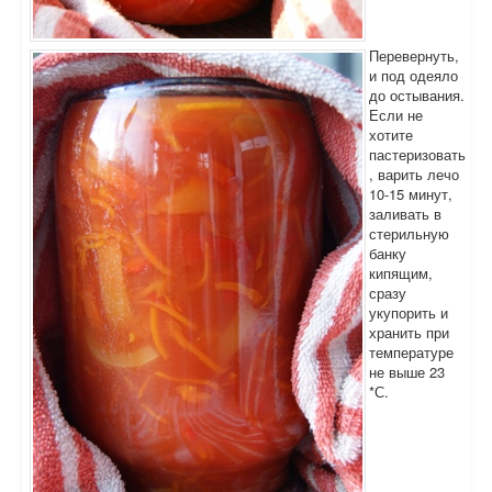
Перевернуть,
и под одеяло
до остывания.
Если не
хотите
пастеризовать
, варить лечо
10-15 минут,
заливать в
стерильную
банку
кипящим,
сразу
укупорить и
хранить при
температуре
не выше 23
*С.