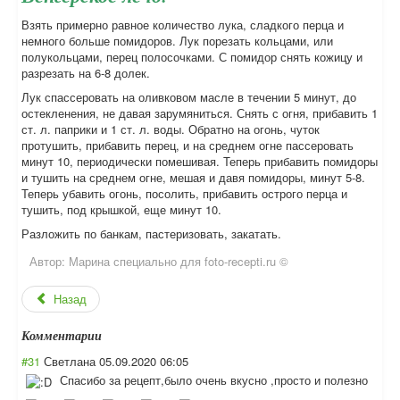
Взять примерно равное количество лука, сладкого перца и
немного больше помидоров. Лук порезать кольцами, или
полукольцами, перец полосочками. С помидор снять кожицу и
разрезать на 6-8 долек.
Лук спассеровать на оливковом масле в течении 5 минут, до
остекленения, не давая зарумяниться. Снять с огня, прибавить 1
ст. л. паприки и 1 ст. л. воды. Обратно на огонь, чуток
протушить, прибавить перец, и на среднем огне пассеровать
минут 10, периодически помешивая. Теперь прибавить помидоры
и тушить на среднем огне, мешая и давя помидоры, минут 5-8.
Теперь убавить огонь, посолить, прибавить острого перца и
тушить, под крышкой, еще минут 10.
Разложить по банкам, пастеризовать, закатать.
Автор:
Марина специально для foto-recepti.ru ©
Назад
Комментарии
#31
Светлана
05.09.2020 06:05
Спасибо за рецепт,было очень вкусно ,просто и полезно