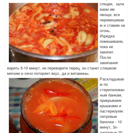
специи, зали
ваем им
овощи, все
перемешивае
м и ставим на
огонь.
Изредка
помешиваем,
пока не
закипит.
После
закипания
варить 5-10 минут, не переварите перец, он станет слишком
мягким и лечо потеряет вкус, да и витамины.
Раскладывае
м по
стерилизован
ным банкам,
прикрываем
крышками и
пастеризуем:
литровые
баночки - 10
минут, 3х-
литровые 20