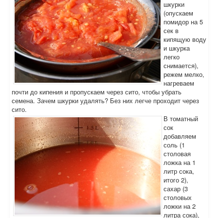
шкурки
(опускаем
помидор на 5
сек в
кипящую воду
и шкурка
легко
снимается),
режем мелко,
нагреваем
почти до кипения и пропускаем через сито, чтобы убрать
семена. Зачем шкурки удалять? Без них легче проходит через
сито.
В томатный
сок
добавляем
соль (1
столовая
ложка на 1
литр сока,
итого 2),
сахар (3
столовых
ложки на 2
литра сока),