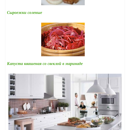
Сыроежки соленые
Капуста квашеная со свeклой в маринаде