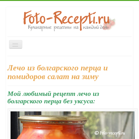
Включить/
выключить
навигацию
Главная
Закуски
Первые блюда
Вторые блюда
Лечо из болгарского перца и
Десерты
Выпечка
Напитки
Консервирование
помидоров салат на зиму
Форум
Мой любимый рецепт лечо из
болгарского перца без уксуса: