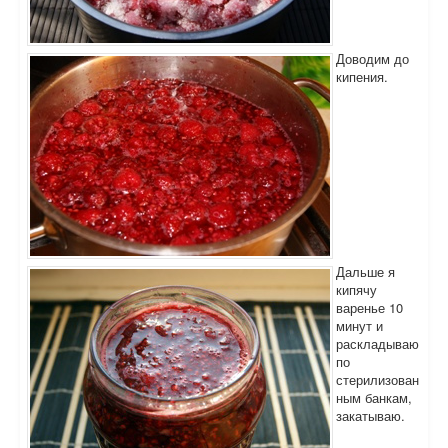
Доводим до
кипения.
Дальше я
кипячу
варенье 10
минут и
раскладываю
по
стерилизован
ным банкам,
закатываю.