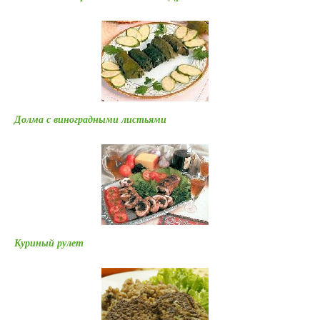
Долма с виноградными листьями
Куриный рулет