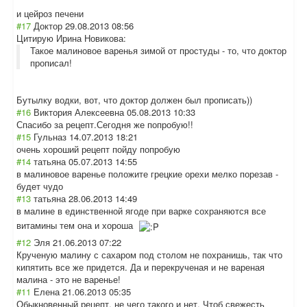
и цейроз печени
#17
Доктор
29.08.2013 08:56
Цитирую Ирина Новикова:
Такое малиновое варенья зимой от простуды - то, что доктор
прописал!
Бутылку водки, вот, что доктор должен был прописать))
#16
Виктория Алексеевна
05.08.2013 10:33
Спасибо за рецепт.Сегодня же попробую!!
#15
Гульназ
14.07.2013 18:21
очень хороший рецепт пойду попробую
#14
татьяна
05.07.2013 14:55
в малиновое варенье положите грецкие орехи мелко порезав -
будет чудо
#13
татьяна
28.06.2013 14:49
в малине в единственной ягоде при варке сохраняются все
витамины тем она и хороша
#12
Эля
21.06.2013 07:22
Крученую малину с сахаром под столом не похранишь, так что
кипятить все же придется. Да и перекрученая и не вареная
малина - это не варенье!
#11
Елена
21.06.2013 05:35
Обыкновенный рецепт, не чего такого и нет. Чтоб свежесть