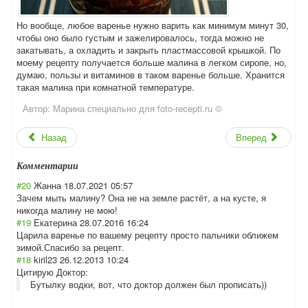
Но вообще, любое варенье нужно варить как минимум минут 30,
чтобы оно было густым и зажелировалось, тогда можно не
закатывать, а охладить и закрыть пластмассовой крышкой. По
моему рецепту получается больше малина в легком сиропе, но,
думаю, пользы и витаминов в таком варенье больше. Хранится
такая малина при комнатной температуре.
Автор:
Марина специально для foto-recepti.ru ©
Назад
Вперед
Комментарии
#20
Жанна
18.07.2021 05:57
Зачем мыть малину? Она не на земле растёт, а на кусте, я
никогда малину не мою!
#19
Екатерина
28.07.2016 16:24
Царила варенье по вашему рецепту просто пальчики оближем
зимой.Спасибо за рецепт.
#18
kiril23
26.12.2013 10:24
Цитирую Доктор:
Бутылку водки, вот, что доктор должен был прописать))