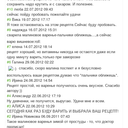
сохранить надо крутить и с сахаром. И полезнее.
#10
люба
22.07.2012 09:43
сейчас пойду пробовать пожелайте удачи
#9
Вика
19.07.2012 17:17
Я тоже остановилась на этом рецепте.Сейчас буду пробовать.
#8
надежда
16.07.2012 15:31
сварила малиновое варенье-пальчик
и оближешь...,а сейчас
варю вишневое:roll:
#7
елена
14.07.2012 18:14
рецепт хороший, но витамины никогда не остаются даже если
одну минуту варить,только при заморозке
#6
Галина
29.06.2012 02:22
спасибо, скоро малина поспеет и я безусловно
воспользуюсь ваши рецептом.думаю что "пальчики оближешь".
#5
Ирина
24.06.2012 14:54
Рецепт простой, но варенье получилось очень вкусное. Спасибо
автору:))
#4
Александр
22.06.2012 17:19
Ну девченки, не получится, выругаю. Удачи мне и всем.
#3
АЛИСА
22.06.2012 10:29
СЕГОДНЯ КАК РАЗ БУДУ ВАРИТЬ И ВЫБРАЛА ВАШ РЕЦЕПТ!
#2
Ирина Новикова
06.09.2011 07:43
Такое малиновое варенья зимой от простуды - то, что доктор
прописал!