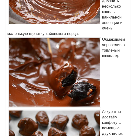
добавить
несколько
капель
ванильной
эссенции и
очень
маленькую щепотку кайенского перца.
Обмакиваем
чернослив в
топленый
шоколад.
Аккуратно
достаём
конфету с
помощью
двух вилок