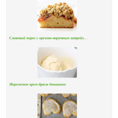
Сливовый пирог с орехово-коричным штрейз…
Мороженое крем-брюле домашнее