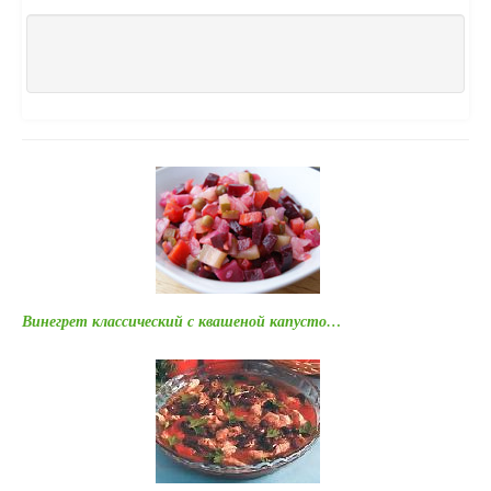
Винегрет классический с квашеной капусто…