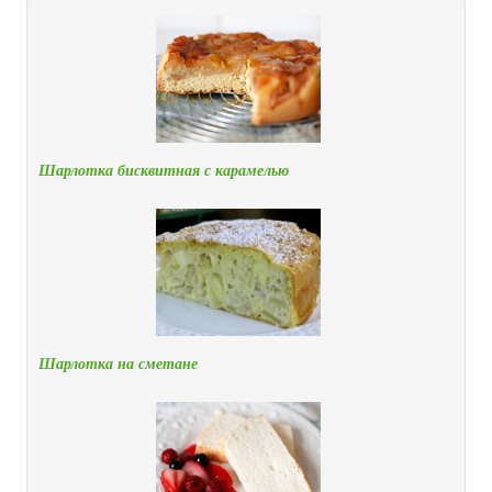
Шарлотка бисквитная с карамелью
Шарлотка на сметане