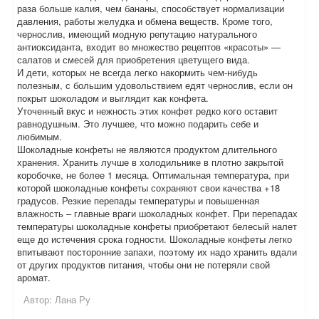
раза больше калия, чем бананы, способствует нормализации
давления, работы желудка и обмена веществ. Кроме того,
чернослив, имеющий модную репутацию натурального
антиоксиданта, входит во множество рецептов «красоты» —
салатов и смесей для приобретения цветущего вида.
И дети, которых не всегда легко накормить чем-нибудь
полезным, с большим удовольствием едят чернослив, если он
покрыт шоколадом и выглядит как конфета.
Уточенный вкус и нежность этих конфет редко кого оставит
равнодушным. Это лучшее, что можно подарить себе и
любимым.
Шоколадные конфеты не являются продуктом длительного
хранения. Хранить лучше в холодильнике в плотно закрытой
коробочке, не более 1 месяца. Оптимальная температура, при
которой шоколадные конфеты сохраняют свои качества +18
градусов. Резкие перепады температуры и повышенная
влажность – главные враги шоколадных конфет. При перепадах
температуры шоколадные конфеты приобретают белесый налет
еще до истечения срока годности. Шоколадные конфеты легко
впитывают посторонние запахи, поэтому их надо хранить вдали
от других продуктов питания, чтобы они не потеряли свой
аромат.
Автор:
Лана Ру