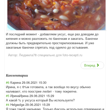
И последний момент - добавляем уксус, еще раз доводим до
кипения и можно разложить по баночкам и закатать. Баночки
должны быть предварительно простерилизованные. И уже
закатаные баночки спрятать под одеяло до остывания.
Автор:
Людмила78 специально для foto-recepti.ru
Вперед
Комментарии
#6
Карина
29.06.2021 15:30
Ирина, я с 6%м готовила, а так вообще по вкусу обычно
наливают, кто поострее любит - тому покрепче.
#5
ИринаИрина
29.06.2021 15:29
А какой % у уксуса который Вы используете?
#4
Helgaolga
29.06.2021 15:29
Я тоже такой закрываю. Только фасоль использую отваренную и