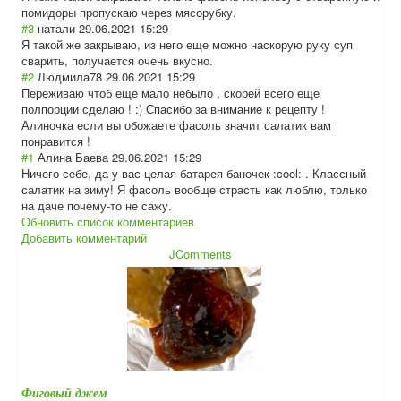
помидоры пропускаю через мясорубку.
#3
натали
29.06.2021 15:29
Я такой же закрываю, из него еще можно наскорую руку суп
сварить, получается очень вкусно.
#2
Людмила78
29.06.2021 15:29
Переживаю чтоб еще мало небыло , скорей всего еще
полпорции сделаю ! :) Спасибо за внимание к рецепту !
Алиночка если вы обожаете фасоль значит салатик вам
понравится !
#1
Алина Баева
29.06.2021 15:29
Ничего себе, да у вас целая батарея баночек :cool: . Классный
салатик на зиму! Я фасоль вообще страсть как люблю, только
на даче почему-то не сажу.
Обновить список комментариев
Добавить комментарий
JComments
Фиговый джем