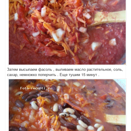
Затем высыпаем фасоль , выливаем масло растительное, соль,
сахар, немножко поперчить . Еще тушим 15 минут .