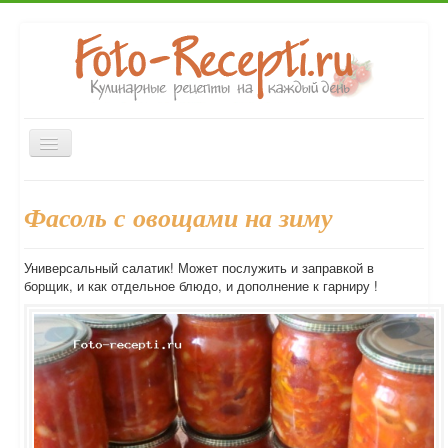
Включить/
выключить
навигацию
Главная
Закуски
Первые блюда
Вторые блюда
Фасоль с овощами на зиму
Десерты
Выпечка
Напитки
Консервирование
Форум
Универсальный салатик! Может послужить и заправкой в
борщик, и как отдельное блюдо, и дополнение к гарниру !