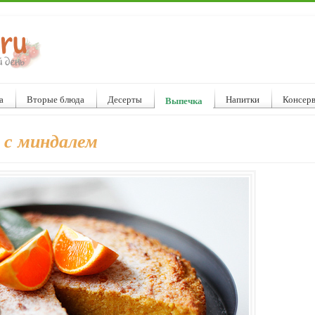
а
Вторые блюда
Десерты
Напитки
Консер
Выпечка
 с миндалем