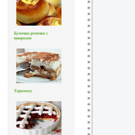
Булочки-розочки с
творогом
в
Тирамису