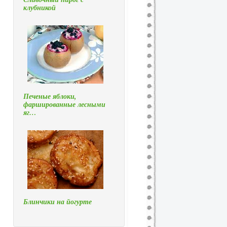
клубникой
Печеные яблоки,
фаршированные лесными
яг…
Блинчики на йогурте