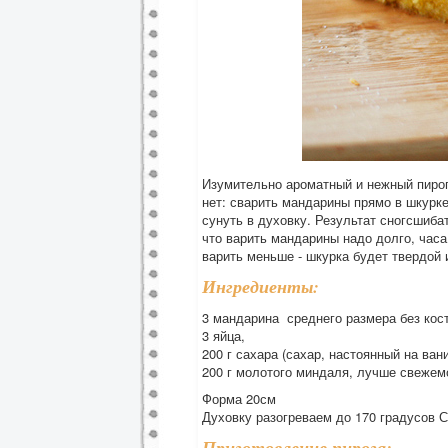
Изумительно ароматный и нежный пирог,
нет: сварить мандарины прямо в шкурк
сунуть в духовку. Результат сногсшиба
что варить мандарины надо долго, часа
варить меньше - шкурка будет твердой и
Ингредиенты:
3 мандарина среднего размера без кост
3 яйца,
200 г сахара (сахар, настоянный на ва
200 г молотого миндаля, лучше свежем
Форма 20см
Духовку разогреваем до 170 градусов С
Приготовление пирога: