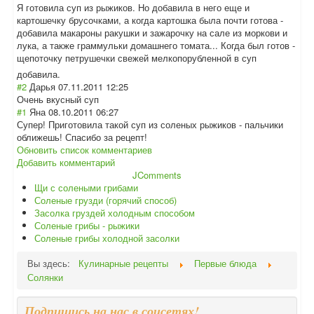
Я готовила суп из рыжиков. Но добавила в него еще и
картошечку брусочками, а когда картошка была почти готова -
добавила макароны ракушки и зажарочку на сале из моркови и
лука, а также граммульки домашнего томата... Когда был готов -
щепоточку петрушечки свежей мелкопорубленно
й в суп
добавила.
#2
Дарья
07.11.2011 12:25
Очень вкусный суп
#1
Яна
08.10.2011 06:27
Супер! Приготовила такой суп из соленых рыжиков - пальчики
оближешь! Спасибо за рецепт!
Обновить список комментариев
Добавить комментарий
JComments
Щи с солеными грибами
Соленые грузди (горячий способ)
Засолка груздей холодным способом
Соленые грибы - рыжики
Соленые грибы холодной засолки
Вы здесь:
Кулинарные рецепты
Первые блюда
Солянки
Подпишись на нас в соцсетях!