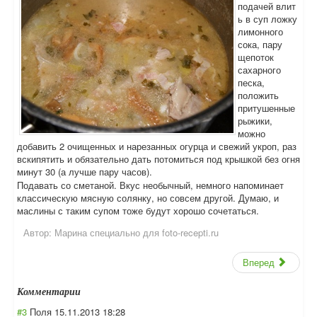
подачей влит
ь в суп ложку
лимонного
сока, пару
щепоток
сахарного
песка,
положить
притушенные
рыжики,
можно
добавить 2 очищенных и нарезанных огурца и свежий укроп, раз
вскипятить и обязательно дать потомиться под крышкой без огня
минут 30 (а лучше пару часов).
Подавать со сметаной. Вкус необычный, немного напоминает
классическую мясную солянку, но совсем другой. Думаю, и
маслины с таким супом тоже будут хорошо сочетаться.
Автор:
Марина специально для foto-recepti.ru
Вперед
Комментарии
#3
Поля
15.11.2013 18:28