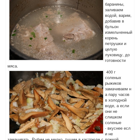
баранины,
заливаем
водой, варим,
добавив в
бульон
измельченный
корень
петрушки и
целую
луковицу, до
готовности
мяса.
400 г
соленых
рыжиков
замачиваем н
а пару часов
в холодной
воде, а если
они не
слишком
соленые
- вкуснее есл
и не
замачивать. Рубим не мелко, тушим в кастрюле с ложкой