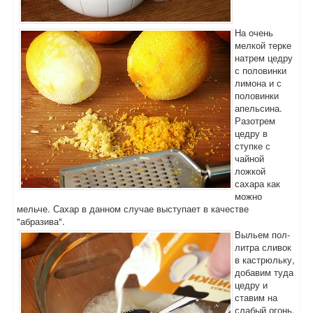
На очень
мелкой терке
натрем цедру
с половинки
лимона и с
половинки
апельсина.
Разотрем
цедру в
ступке с
чайной
ложкой
сахара как
можно
мельче. Сахар в данном случае выступает в качестве
"абразива".
Выльем пол-
литра сливок
в кастрюльку,
добавим туда
цедру и
ставим на
слабый огонь.