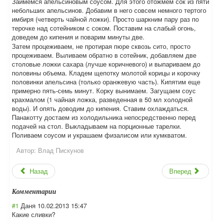
Займемся апельсиновым соусом. Для этого отожмем сок из пяти
небольших апельсинов. Добавим в него совсем немного тертого
имбиря (четверть чайной ложки). Просто шаркним пару раз по
терочке над сотейником с соком. Поставим на слабый огонь,
доведем до кипения и поварим минуты две.
Затем процеживаем, не протирая пюре сквозь сито, просто
процеживаем. Выливаем обратно в сотейник, добавляем две
столовые ложки сахара (лучше коричневого) и выпариваем до
половины объема. Кладем щепотку молотой корицы и корочку
половинки апельсина (только оранжевую часть). Кипятим еще
примерно пять-семь минут. Корку вынимаем. Загущаем соус
крахмалом (1 чайная ложка, разведенная в 50 мл холодной
воды). И опять доводим до кипения. Ставим охлаждаться.
Панакотту достаем из холодильника непосредственно перед
подачей на стол. Выкладываем на порционные тарелки.
Поливаем соусом и украшаем физалисом или кумкватом.
Автор:
Влад Пискунов
Назад
Вперед
Комментарии
#1
Даня
10.02.2013 15:47
Какие сливки?