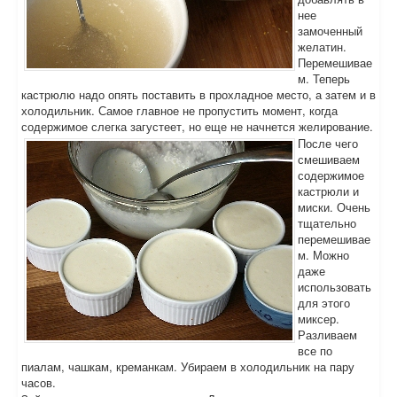
нее
замоченный
желатин.
Перемешивае
м. Теперь
кастрюлю надо опять поставить в прохладное место, а затем и в
холодильник. Самое главное не пропустить момент, когда
содержимое слегка загустеет, но еще не начнется желирование.
После чего
смешиваем
содержимое
кастрюли и
миски. Очень
тщательно
перемешивае
м. Можно
даже
использовать
для этого
миксер.
Разливаем
все по
пиалам, чашкам, креманкам. Убираем в холодильник на пару
часов.