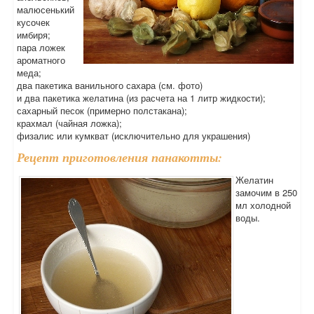
малюсенький
кусочек
имбиря;
пара ложек
ароматного
меда;
два пакетика ванильного сахара (см. фото)
и два пакетика желатина (из расчета на 1 литр жидкости);
сахарный песок (примерно полстакана);
крахмал (чайная ложка);
физалис или кумкват (исключительно для украшения)
Рецепт приготовления панакотты:
Желатин
замочим в 250
мл холодной
воды.