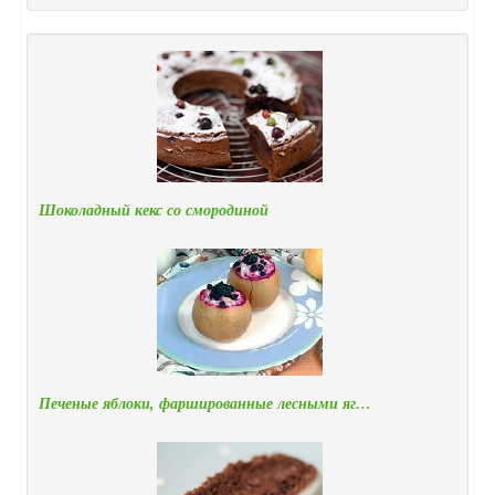
Шоколадный кекс со смородиной
Печеные яблоки, фаршированные лесными яг…