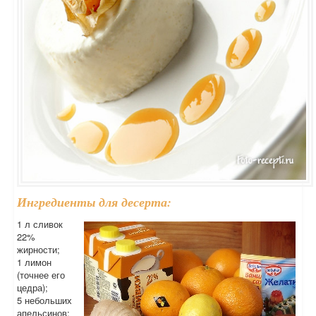
Ингредиенты для десерта:
1 л сливок
22%
жирности;
1 лимон
(точнее его
цедра);
5 небольших
апельсинов;