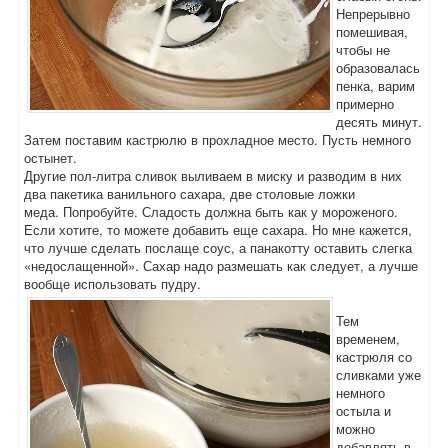
Непрерывно
помешивая,
чтобы не
образовалась
пенка, варим
примерно
десять минут.
Затем поставим кастрюлю в прохладное место. Пусть немного
остынет.
Другие пол-литра сливок выливаем в миску и разводим в них
два пакетика ванильного сахара, две столовые ложки
меда. Попробуйте. Сладость должна быть как у мороженого.
Если хотите, то можете добавить еще сахара. Но мне кажется,
что лучше сделать послаще соус, а панакотту оставить слегка
«недослащенной». Сахар надо размешать как следует, а лучше
вообще использовать пудру.
Тем
временем,
кастрюля со
сливками уже
немного
остыла и
можно
добавлять в