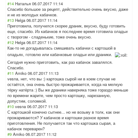
#14
Наталья
06.07.2017 11:14
Спасибо большое за рецепт, действительно очень вкусно, даже
и не из молодых кабачков.
#13
Helga
06.07.2017 11:14
Приготовила, получился скорее драник, вкусно, буду готовить
еще, спасибо. Из кабачков я последнее время готовила оладьи
с творогом - сладенькие, тоже очень вкусно.
#12
Helga
06.07.2017 11:14
Как-то не догадывалась смешивать кабачки с картошой в
оладьях, готовлю или кабачковые оладьи или драники.
Сегодня нужно приготовить, как раз кабачок завалялся.
Спасибо.
#11
Amiko
06.07.2017 11:13
vesna, нет, что вы :) картошка сырой ни в коем случае не
остаётся, она очень быстро прожаривается, когда на мелкую
тёрку натёрта :) Вы же драники наверняка тоже гораздо меньше
по времени жарите, чем просто картошку, нарезанную,
допустим, соломкой.
#10
vesna
06.07.2017 11:13
С картошкой конечно сытнее... но не возьму в толк, как они
прожариваются? У кабачков и картошки разное время
приготовления. Не получается так что картошка сырая, а
кабачок переварен?
#9
Amiko
06.07.2017 11:12