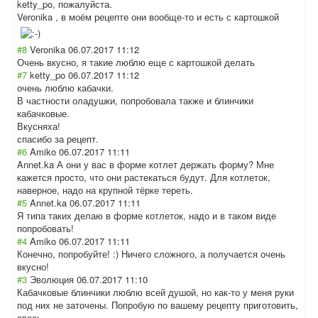
ketty_po, пожалуйста.
Veronika , в моём рецепте они вообще-то и есть с картошкой
#8
Veronika
06.07.2017 11:12
Очень вкусно, я такие люблю еще с картошкой делать
#7
ketty_po
06.07.2017 11:12
очень люблю кабачки.
В частности оладушки, попробовала также и блинчики
кабачковые.
Вкусняха!
спасибо за рецепт.
#6
Amiko
06.07.2017 11:11
Annet.ka А они у вас в форме котлет держать форму? Мне
кажется просто, что они растекаться будут. Для котлеток,
наверное, надо на крупной тёрке тереть.
#5
Annet.ka
06.07.2017 11:11
Я типа таких делаю в форме котлеток, надо и в таком виде
попробовать!
#4
Amiko
06.07.2017 11:11
Конечно, попробуйте! :) Ничего сложного, а получается очень
вкусно!
#3
Эволюция
06.07.2017 11:10
Кабачковые блинчики люблю всей душой, но как-то у меня руки
под них не заточены. Попробую по вашему рецепту приготовить,
авось...