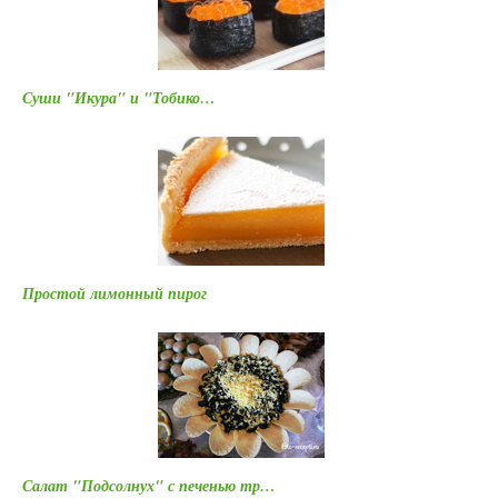
Суши "Икура" и "Тобико…
Простой лимонный пирог
Салат "Подсолнух" с печенью тр…