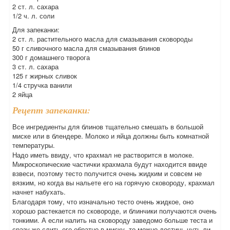
2 ст. л. сахара
1/2 ч. л. соли
Для запеканки:
2 ст. л. растительного масла для смазывания сковороды
50 г сливочного масла для смазывания блинов
300 г домашнего творога
3 ст. л. сахара
125 г жирных сливок
1/4 стручка ванили
2 яйца
Рецепт запеканки:
Все ингредиенты для блинов тщательно смешать в большой
миске или в блендере. Молоко и яйца должны быть комнатной
температуры.
Надо иметь ввиду, что крахмал не растворится в молоке.
Микроскопические частички крахмала будут находится ввиде
взвеси, поэтому тесто получится очень жидким и совсем не
вязким, но когда вы нальете его на горячую сковороду, крахмал
начнет набухать.
Благодаря тому, что изначально тесто очень жидкое, оно
хорошо растекается по сковороде, и блинчики получаются очень
тонкими. А если налить на сковороду заведомо больше теста и
сразу же слить его обратно в миску, то можно достичь чуть-ли