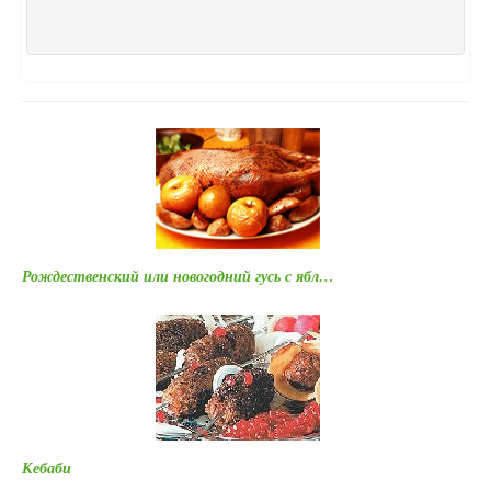
Рождественский или новогодний гусь с ябл…
Кебаби