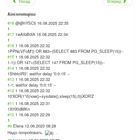
Назад
Вперед
Комментарии
#18
@@hYSC5
16.08.2025 22:35
1
#17
1wAIbB0lA
16.08.2025 22:34
1
#16
1
16.08.2025 22:32
1PPNcVFoM')) OR 883=(SELECT 883 FROM PG_SLEEP(15))--
#15
1
16.08.2025 22:32
1-1)) OR 147=(SELECT 147 FROM PG_SLEEP(15))--
#14
1
16.08.2025 22:32
1ShbtclR3'; waitfor delay '0:0:15' --
#13
1
16.08.2025 22:32
1-1; waitfor delay '0:0:15' --
#12
1
16.08.2025 22:32
10'XOR(1*if(now
()=sysdate(),sl
eep(15),0))XOR'
Z
#11
1
16.08.2025 22:31
1XHXldMKn
#10
1
16.08.2025 22:29
1
#9
Elena
12.06.2023 08:28
Надо попробовать
.