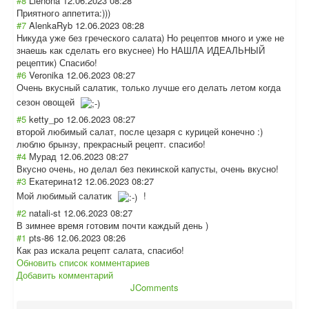
#8
Lienona
12.06.2023 08:28
Приятного аппетита:)))
#7
AlenkaRyb
12.06.2023 08:28
Никуда уже без греческого салата) Но рецептов много и уже не
знаешь как сделать его вкуснее) Но НАШЛА ИДЕАЛЬНЫЙ
рецептик) Спасибо!
#6
Veronika
12.06.2023 08:27
Очень вкусный салатик, только лучше его делать летом когда
сезон овощей
#5
ketty_po
12.06.2023 08:27
второй любимый салат, после цезаря с курицей конечно :)
люблю брынзу, прекрасный рецепт. спасибо!
#4
Мурад
12.06.2023 08:27
Вкусно очень, но делал без пекинской капусты, очень вкусно!
#3
Екатерина12
12.06.2023 08:27
Мой любимый салатик
!
#2
natali-st
12.06.2023 08:27
В зимнее время готовим почти каждый день )
#1
pts-86
12.06.2023 08:26
Как раз искала рецепт салата, спасибо!
Обновить список комментариев
Добавить комментарий
JComments