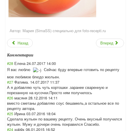
Автор:
Мария (SimaSS) специально для foto-recepti.ru
Назад
Вперед
Комментарии
#28
Елена
24.07.2017 14:00
Я вас люблю
Сейчас буду впервые готовить по рецепту
мое любимое блюдо жюльен.
#27
Фатима.
14.07.2017 11:37
А я добавляю чуть чуть кортошки .заранее сваренную и
порезанную на кусочки.Просто ням получилось
#26
масяня
28.12.2016 14:11
вместо сметаны добавляю соус бешамель,а остальное все по
рецепту автора.
#25
Ирина
03.07.2016 18:04
Сделала жульен по вашему рецепту. Очень вкусный получился
жульен. Мужу и дочери очень понравился Спасибо.
#24
xpb9x
06.01.2015 16:52