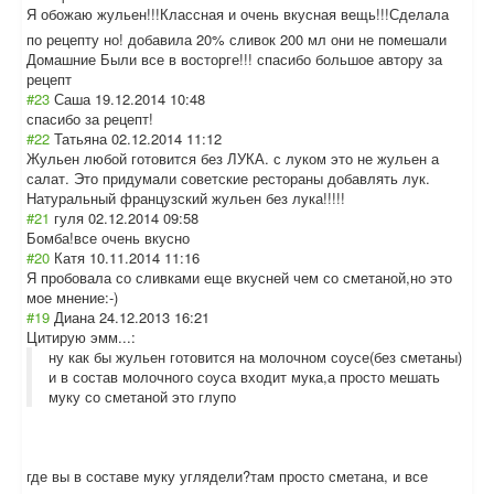
Я обожаю жульен!!!Классн
ая и очень вкусная вещь!!!Сделала
по рецепту но! добавила 20% сливок 200 мл они не помешали
Домашние Были все в восторге!!! спасибо большое автору за
рецепт
#23
Саша
19.12.2014 10:48
спасибо за рецепт!
#22
Татьяна
02.12.2014 11:12
Жульен любой готовится без ЛУКА. с луком это не жульен а
салат. Это придумали советские рестораны добавлять лук.
Натуральный французский жульен без лука!!!!!
#21
гуля
02.12.2014 09:58
Бомба!все очень вкусно
#20
Катя
10.11.2014 11:16
Я пробовала со сливками еще вкусней чем со сметаной,но это
мое мнение:-)
#19
Диана
24.12.2013 16:21
Цитирую эмм...:
ну как бы жульен готовится на молочном соусе(без сметаны)
и в состав молочного соуса входит мука,а просто мешать
муку со сметаной это глупо
где вы в составе муку углядели?там просто сметана, и все