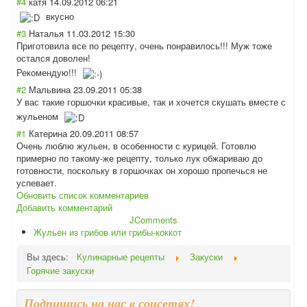
#4
катя
14.09.2012 06:21
вкусно
#3
Наталья
11.03.2012 15:30
Приготовила все по рецепту, очень понравилось!!! Муж тоже
остался доволен!
Рекомендую!!!
#2
Мальвина
23.09.2011 05:38
У вас такие горшочки красивые, так и хочется скушать вместе с
жульеном
#1
Катерина
20.09.2011 08:57
Очень люблю жульен, в особенности с курицей. Готовлю
примерно по такому-же рецепту, только лук обжариваю до
готовности, поскольку в горшочках он хорошо пропечься не
успевает.
Обновить список комментариев
Добавить комментарий
JComments
Жульен из грибов или грибы-коккот
Вы здесь:
Кулинарные рецепты
Закуски
Горячие закуски
Подпишись на нас в соцсетях!