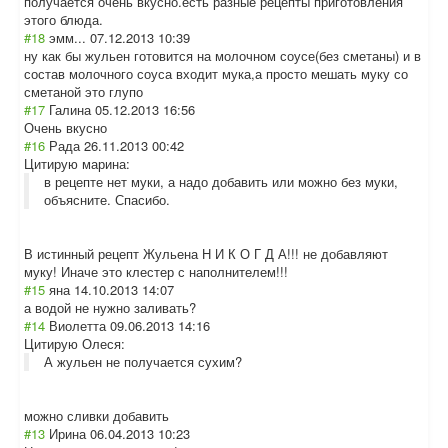
получается очень вкусно.есть разные рецепты приготовления
этого блюда.
#18
эмм...
07.12.2013 10:39
ну как бы жульен готовится на молочном соусе(без сметаны) и в
состав молочного соуса входит мука,а просто мешать муку со
сметаной это глупо
#17
Галина
05.12.2013 16:56
Очень вкусно
#16
Рада
26.11.2013 00:42
Цитирую марина:
в рецепте нет муки, а надо добавить или можно без муки,
объясните. Спасибо.
В истинный рецепт Жульена Н И К О Г Д А!!! не добавляют
муку! Иначе это клестер с наполнителем!!!
#15
яна
14.10.2013 14:07
а водой не нужно заливать?
#14
Виолетта
09.06.2013 14:16
Цитирую Олеся:
А жульен не получается сухим?
можно сливки добавить
#13
Ирина
06.04.2013 10:23