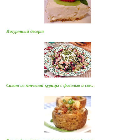
Йогуртный десерт
Салат из копченой курицы с фасолью и све…