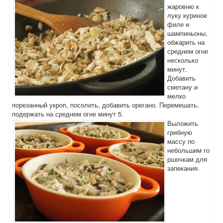
жаровню к
луку куриное
филе и
шампиньоны,
обжарить на
среднем огне
несколько
минут.
Добавить
сметану и
мелко
порезанный укроп, посолить, добавить орегано. Перемешать,
подержать на среднем огне минут 5.
Выложить
грибную
массу по
небольшим го
ршочкам для
запекания.