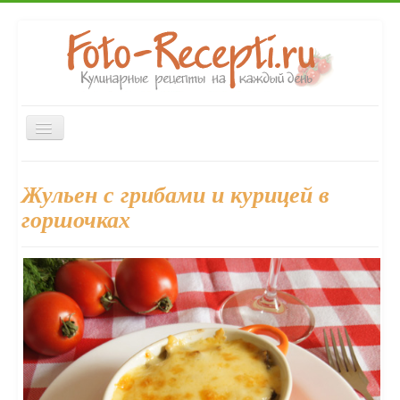
Включить/
выключить
навигацию
Главная
Первые блюда
Вторые блюда
Закуски
Жульен с грибами и курицей в
Десерты
Выпечка
Напитки
Консервирование
горшочках
Форум