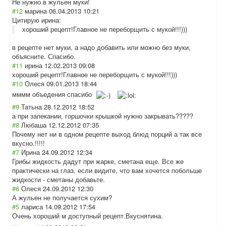
Не нужно в жульен муки!
#12
марина
06.04.2013 10:21
Цитирую ирина:
хороший рецепт!Главное не переборщить с мукой!!!)))
в рецепте нет муки, а надо добавить или можно без муки,
объясните. Спасибо.
#11
ирина
12.02.2013 09:08
хороший рецепт!Главное не переборщить с мукой!!!)))
#10
Олеся
09.01.2013 18:44
мммм объедения спасибо
#9
Татьна
28.12.2012 18:52
а при запекании, горшочки крышкой нужно закрывать?????
#8
Любаша
12.12.2012 07:35
Почему нет ни в одном рецепте выход блюд порций а так все
вкусно.!!!!!
#7
Ирина
24.09.2012 12:34
Грибы жидкость дадут при жарке, сметана еще. Все же
практически на глаз, если видите, что вам хочется побольше
жидкости - сметаны добавьте.
#6
Олеся
24.09.2012 12:30
А жульен не получается сухим?
#5
лариса
14.09.2012 17:54
Очень хороший м доступный рецепт.Вкусняти
на.