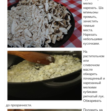
мелко
нарезать. Ша
мпиньоны
промыть,
зачистить
темные
места.
Нарезать
небольшими
кусочками.
На
растительном
или
сливочном
масле
обжарить
почищенный и
нарезанный
мелкими
кубиками
репчатый лук.
Обжаривать
до прозрачности.
Положить на