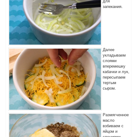
для
запекания.
Далее
укладываем
слоями
вперемешку
кабачки и лук,
пересыпаем
тертым
сыром.
Размягченное
масло
взбиваем с
яйцом и
специями,