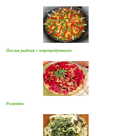
Паэлья рыбная с морепродуктами
Ризотто