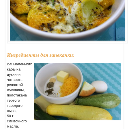
Ингредиенты для запеканки:
2-3 маленьких
кабачка
цуккини,
четверть
репчатой
луковицы,
полстакана
тертого
твердого
сыра,
50 г
сливочного
масла,