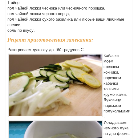
1 яйцо,
пол чайной ложки чеснока или чесночного порошка,
пол чайной ложки черного перца,
пол чайной ложки сухого базилика или любые ваши любимые
специи,
соль по вкусу.
Рецепт приготовления запеканки:
Разогреваем духовку до 180 градусов С.
Кабачки
моем,
срезаем
кончики,
нарезаем
кабачки
тонкими
кружочками.
Луковицу
нарезаем
полукольцами
.
Укладываем
немного лука
на дно формы