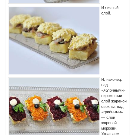
И яичный
слой.
И, наконец,
над
«яблочными»
пирожными
слой жареной
свеклы, над
«грибными»
— слой
жареной
моркови.
Украшаем