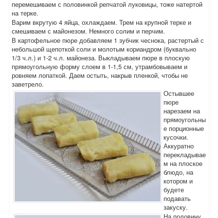
перемешиваем с половинкой репчатой луковицы, тоже натертой
на терке.
Варим вкрутую 4 яйца, охлаждаем. Трем на крупной терке и
смешиваем с майонезом. Немного солим и перчим.
В картофельное пюре добавляем 1 зубчик чеснока, растертый с
небольшой щепоткой соли и молотым кориандром (буквально
1/3 ч.л.) и 1-2 ч.л. майонеза. Выкладываем пюре в плоскую
прямоугольную форму слоем в 1-1,5 см, утрамбовываем и
ровняем лопаткой. Даем остыть, накрыв пленкой, чтобы не
заветрело.
Остывшее
пюре
нарезаем на
прямоугольны
е порционные
кусочки.
Аккуратно
перекладывае
м на плоское
блюдо, на
котором и
будете
подавать
закуску.
На половину