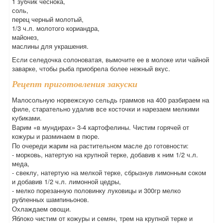
1 зубчик чеснока,
соль,
перец черный молотый,
1/3 ч.л. молотого кориандра,
майонез,
маслины для украшения.
Если селедочка солоноватая, вымочите ее в молоке или чайной
заварке, чтобы рыба приобрела более нежный вкус.
Рецепт приготовления закуски
Малосольную норвежскую сельдь граммов на 400 разбираем на
филе, старательно удалив все косточки и нарезаем мелкими
кубиками.
Варим «в мундирах» 3-4 картофелины. Чистим горячей от
кожуры и разминаем в пюре.
По очереди жарим на растительном масле до готовности:
- морковь, натертую на крупной терке, добавив к ним 1/2 ч.л.
меда,
- свеклу, натертую на мелкой терке, сбрызнув лимонным соком
и добавив 1/2 ч.л. лимонной цедры,
- мелко порезанную половинку луковицы и 300гр мелко
рубленных шампиньонов.
Охлаждаем овощи.
Яблоко чистим от кожуры и семян, трем на крупной терке и