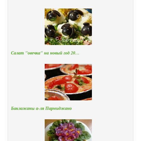
Салат "овечка" на новый год 20…
Баклажаны а-ля Пармиджано