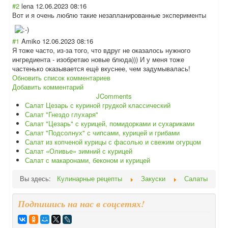
#2
lena
12.06.2023 08:16
Вот и я очень люблю такие незапланированн
ые эксперименты
#1
Amiko
12.06.2023 08:16
Я тоже часто, из-за того, что вдруг не оказалось нужного
ингредиента - изобретаю новые блюда))) И у меня тоже
частенько оказывается ещё вкуснее, чем задумывалась!
Обновить список комментариев
Добавить комментарий
JComments
Салат Цезарь с куриной грудкой классический
Салат "Гнездо глухаря"
Салат "Цезарь" с курицей, помидорками и сухариками
Салат "Подсолнух" с чипсами, курицей и грибами
Салат из копченой курицы с фасолью и свежим огурцом
Салат «Оливье» зимний с курицей
Салат с макаронами, беконом и курицей
Вы здесь:
Кулинарные рецепты
Закуски
Салаты
Подпишись на нас в соцсетях!