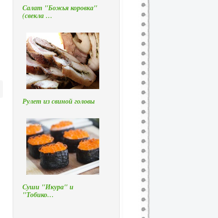
Салат "Божья коровка"
(свекла …
Рулет из свиной головы
Суши "Икура" и
"Тобико…