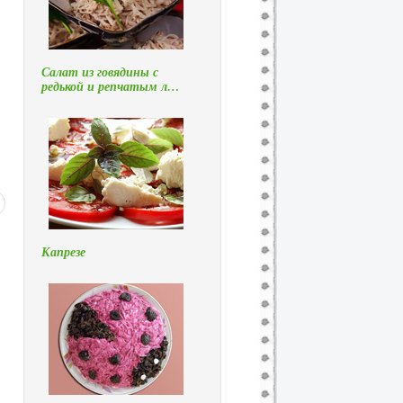
Салат из говядины с
редькой и репчатым л…
Капрезе