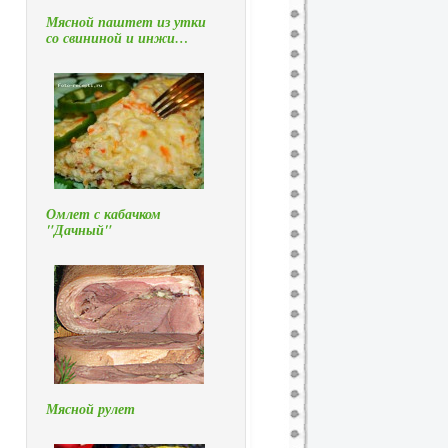
Мясной паштет из утки
со свининой и инжи…
Омлет с кабачком
"Дачный"
Мясной рулет