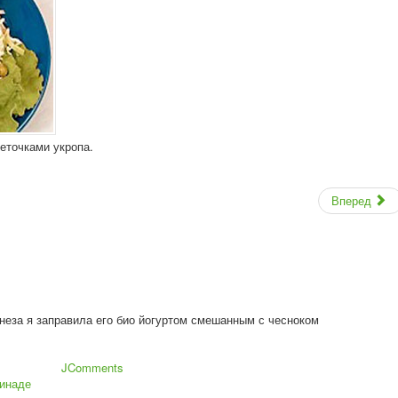
еточками укропа.
Вперед
неза я заправила его био йогуртом смешанным с чесноком
JComments
ринаде