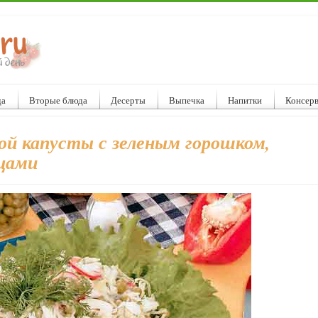
да
Вторые блюда
Десерты
Выпечка
Напитки
Консер
ой капусты с зеленым горошком,
йцами