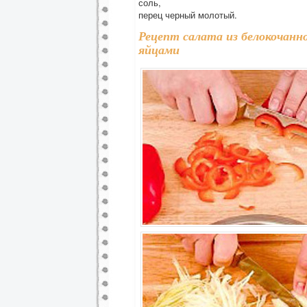
соль,
перец черный молотый.
Рецепт салата из белокочанн
яйцами