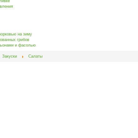
ливке
овления
морковью на зиму
нованных грибов
ньонами и фасолью
Закуски
Салаты