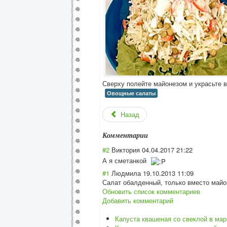
Сверху полейте майонезом и украсьте в
Овощные салаты
Назад
Комментарии
#2
Виктория
04.04.2017 21:22
А я сметанкой
#1
Людмила
19.10.2013 11:09
Салат обалденный, только вместо майо
Обновить список комментариев
Добавить комментарий
Капуста квашеная со свeклой в ма