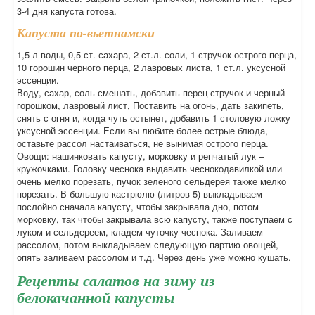
3-4 дня капуста готова.
Капуста по-вьетнамски
1,5 л воды, 0,5 ст. сахара, 2 ст.л. соли, 1 стручок острого перца,
10 горошин черного перца, 2 лавровых листа, 1 ст.л. уксусной
эссенции.
Воду, сахар, соль смешать, добавить перец стручок и черный
горошком, лавровый лист, Поставить на огонь, дать закипеть,
снять с огня и, когда чуть остынет, добавить 1 столовую ложку
уксусной эссенции. Если вы любите более острые блюда,
оставьте рассол настаиваться, не вынимая острого перца.
Овощи: нашинковать капусту, морковку и репчатый лук –
кружочками. Головку чеснока выдавить чеснокодавилкой или
очень мелко порезать, пучок зеленого сельдерея также мелко
порезать. В большую кастрюлю (литров 5) выкладываем
послойно сначала капусту, чтобы закрывала дно, потом
морковку, так чтобы закрывала всю капусту, также поступаем с
луком и сельдереем, кладем чуточку чеснока. Заливаем
рассолом, потом выкладываем следующую партию овощей,
опять заливаем рассолом и т.д. Через день уже можно кушать.
Рецепты салатов на зиму из
белокачанной капусты