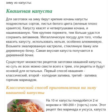
зиму из капусты:
Квашеная капуста
Для заготовок на зиму берут крепкие кочаны капусты
позднеспелых сортов, листья белого цвета (зеленые плохо
хранятся). Капусту квасят и четвертушками кочана, и
нашинкованную. Чем крупнее порежете, тем больше удастся
сохранить витаминов. Металлическую посуду для того, чтобы
квасить капусту, использовать нельзя, особенно алюминевую.
Возьмите эмалированную кастрюлю, стеклянную банку или
деревянную бочку. Самая вкусная капуста получается в
деревянной бочке.
Существует множество рецептов заготовки квашеной капусты,
но суть их всех можно свести всего к трем, эти рецепты и будут
основой для остальных. Первый способ квашения -
классический, второй - холодная заливка, третий - заливка
горячим маринадом.
Классический способ приготовления на зиму
квашеной капусты
На 10 кг капусты понадобится 2 кг
моркови и 180-200 г (горсть) соли. Этот
рецепт без маринада и уксуса, капуста