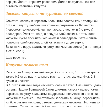
перцем. Залить горячим рассолом. Далее поступать, как при
обычном квашении капусты.
Засолка капусты по-гурийски со свеклой
Очистить свёклу и нарезать большими пластинками толщиной
0,5 см. Капусту (небольшие кочаны) разрезать на 6-8 частей
(пересекая кочерыжку), крупно нарезать чеснок и (по вкусу)
сельдерей. Уложить на дно посуды слой свёклы, потом слой
капусты, густо посыпать чесноком и сельдереем; затем опять
положить слой свеклы, слой капусты и т.д. до верха.
Вскипятить воду, залить капусту горячим рассолом (на 1 л воды
1 ст.л. соли).
Еще рецепты:
Капуста пелюстками
Рассол на 1 литр кипящей воды: 2 ст. л. соли, 1 ст.л. сахара, а
также 0,5 ст.л. растительного масла, 1 ст.л. уксуса (9%), 2-3
зубчика чеснока.
В 1 литр кипящей воды насыпать соль и сахар. Размешать, дать
остыть. На дно 3-литровой банки уложить капусту пелюстками:
порезать капусту большими квадратами, получаются стопочки
капустных листьев. Эти стопочки заложить в банку, пересыпать
их брусочками моркови, свеклы, дольками чеснока. Плотненько
уложить. Сверху залить 0,5 ст. растительного масла, 1 ст.