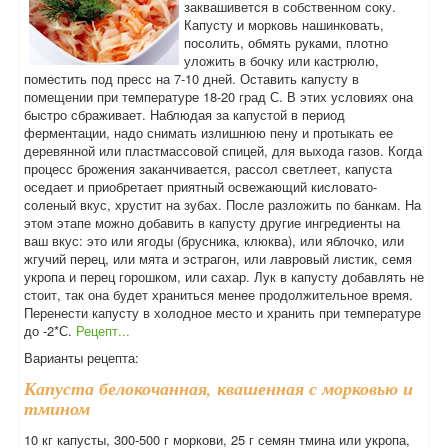
заквашивется в собственном соку.
Капусту и морковь нашинковать,
посолить, обмять руками, плотно
уложить в бочку или кастрюлю,
поместить под пресс на 7-10 дней. Оставить капусту в
помещении при температуре 18-20 град С. В этих условиях она
быстро сбраживает. Наблюдая за капустой в период
ферментации, надо снимать излишнюю пену и протыкать ее
деревянной или пластмассовой спицей, для выхода газов. Когда
процесс брожения заканчивается, рассол светлеет, капуста
оседает и приобретает приятный освежающий кисловато-
соленый вкус, хрустит на зубах. После разложить по банкам. На
этом этапе можно добавить в капусту другие ингредиенты на
ваш вкус: это или ягоды (брусника, клюква), или яблочко, или
жгучий перец, или мята и эстрагон, или лавровый листик, семя
укропа и перец горошком, или сахар. Лук в капусту добавлять не
стоит, так она будет храниться менее продолжительное время.
Перенести капусту в холодное место и хранить при температуре
до -2*С.
Рецепт...
Варианты рецепта:
Капуста белокочанная, квашенная с морковью и
тмином
10 кг капусты, 300-500 г моркови, 25 г семян тмина или укропа,