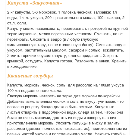
Капуста «Закусочная»
2 кг капусты, 5-6 морковок, 1 головка чеснока; заправка: 1л
воды, 1 ч.л. уксуса, 200 г растительного масла, 100 г сахара, 2
ст.л. соли.
Капусту мелко нашинковать, перемешать с протертой на крупной
терке морковью, мелко порезанным чесноком. Смешать, но не
перетирать. Сложить в ведро (в любую глубокую
эмалированную тару, но не стеклянную банку). Смешать воду с
уксусом, растительным маслом, сахаром и солью, вскипятить.
Залить горячим соусом капусту, слегка придавить. Закрыть
крышкой, остудить. Капуста готова. Разложить в банки. Хранить
в холодильнике.
Квашеные голубцы
Капуста, морковь, чеснок, соль; для рассола: на 100мл уксуса
100 мл подсолнечного масла.
Свежую морковь натереть на терке для моркови по-корейски.
Добавить измельченный чеснок и соль по вкусу, учитывая, что
согласно рецепту блюдо должно быть острым. Капустные
листья отварить в подсоленной воде, следя за тем, чтобы они
были не очень мягкими, достать из воды и завернуть в них
приготовленную морковь. Уложить голубцы в миску и залить
рассолом (должен полностью покрывать их), приготовленным из
равных частей уксуса и подсолнечного масла. Накрыть голубцы