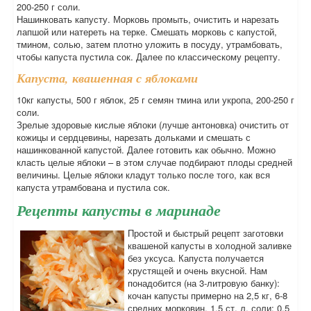
200-250 г соли.
Нашинковать капусту. Морковь промыть, очистить и нарезать
лапшой или натереть на терке. Смешать морковь с капустой,
тмином, солью, затем плотно уложить в посуду, утрамбовать,
чтобы капуста пустила сок. Далее по классическому рецепту.
Капуста, квашенная с яблоками
10кг капусты, 500 г яблок, 25 г семян тмина или укропа, 200-250 г
соли.
Зрелые здоровые кислые яблоки (лучше антоновка) очистить от
кожицы и сердцевины, нарезать дольками и смешать с
нашинкованной капустой. Далее готовить как обычно. Можно
класть целые яблоки – в этом случае подбирают плоды средней
величины. Целые яблоки кладут только после того, как вся
капуста утрамбована и пустила сок.
Рецепты капусты в маринаде
Простой и быстрый рецепт заготовки
квашеной капусты в холодной заливке
без уксуса. Капуста получается
хрустящей и очень вкусной. Нам
понадобится (на 3-литровую банку):
кочан капусты примерно на 2,5 кг, 6-8
средних морковин, 1,5 ст. л. соли; 0,5