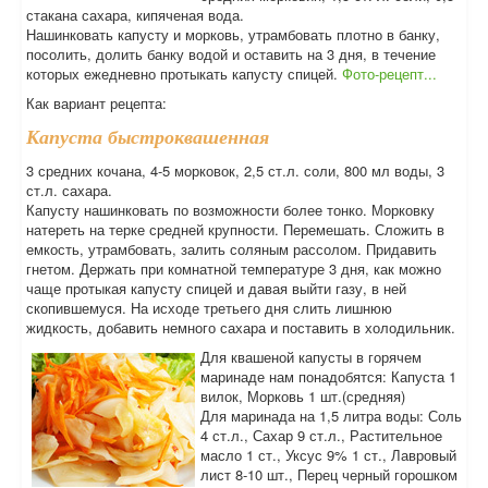
стакана сахара, кипяченая вода.
Нашинковать капусту и морковь, утрамбовать плотно в банку,
посолить, долить банку водой и оставить на 3 дня, в течение
которых ежедневно протыкать капусту спицей.
Фото-рецепт...
Как вариант рецепта:
Капуста быстроквашенная
3 средних кочана, 4-5 морковок, 2,5 ст.л. соли, 800 мл воды, 3
ст.л. сахара.
Капусту нашинковать по возможности более тонко. Морковку
натереть на терке средней крупности. Перемешать. Сложить в
емкость, утрамбовать, залить соляным рассолом. Придавить
гнетом. Держать при комнатной температуре 3 дня, как можно
чаще протыкая капусту спицей и давая выйти газу, в ней
скопившемуся. На исходе третьего дня слить лишнюю
жидкость, добавить немного сахара и поставить в холодильник.
Для квашеной капусты в горячем
маринаде нам понадобятся: Капуста 1
вилок, Морковь 1 шт.(средняя)
Для маринада на 1,5 литра воды: Соль
4 ст.л., Сахар 9 ст.л., Растительное
масло 1 ст., Уксус 9% 1 ст., Лавровый
лист 8-10 шт., Перец черный горошком