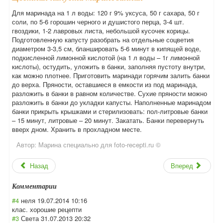
Для маринада на 1 л воды: 120 г 9% уксуса, 50 г сахара, 50 г
соли, по 5-6 горошин черного и душистого перца, 3-4 шт.
гвоздики, 1-2 лавровых листа, небольшой кусочек корицы.
Подготовленную капусту разобрать на отдельные соцветия
диаметром 3-3,5 см, бланшировать 5-6 минут в кипящей воде,
подкисленной лимонной кислотой (на 1 л воды – 1г лимонной
кислоты), остудить, уложить в банки, заполняя пустоту внутри,
как можно плотнее. Приготовить маринади горячим залить банки
до верха. Пряности, оставшиеся в емкости из под маринада,
разложить в банки в равном количестве. Сухие пряности можно
разложить в банки до укладки капусты. Наполненные маринадом
банки прикрыть крышками и стерилизовать: пол-литровые банки
– 15 минут, литровые – 20 минут. Закатать. Банки перевернуть
вверх дном. Хранить в прохладном месте.
Автор:
Марина специально для foto-recepti.ru ©
Назад
Вперед
Комментарии
#4
неля
19.07.2014 10:16
клас. хорошие рецепти
#3
Света
31.07.2013 20:32