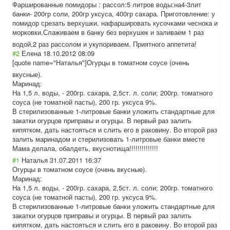
Фаршированные помидоры : рассол:5 литров воды:на4-3лит
банки- 200гр соли, 200гр уксуса, 400гр сахара. Приготовление: у
помидор срезать верхушки, нафаршировать кусочками чеснока и
морковки.Слажив
аем в банку без верхушек и заливаем 1 раз
водой,2 раз рассолом и укупориваем. Приятного аппетита!
#2
Елена
18.10.2012 08:09
[quote name="Наталья"]
Огурцы в томатном соусе (очень
вкусные).
Маринад:
На 1,5 л. воды, - 200гр. сахара, 2,5ст. л. соли; 200гр. томатного
соуса (не томатной пасты), 200 гр. уксуса 9%.
В стерилизованные 1-литровые банки уложить стандартные для
закатки огурцов приправы и огурцы. В первый раз залить
кипятком, дать настояться и слить его в раковину. Во второй раз
залить маринадом и стерилизовать 1-литровые банки вместе
Мама делала, обалдеть, вкуснотища!!!!!
!!!!!!!!!
#1
Наталья
31.07.2011 16:37
Огурцы в томатном соусе (очень вкусные).
Маринад:
На 1,5 л. воды, - 200гр. сахара, 2,5ст. л. соли; 200гр. томатного
соуса (не томатной пасты), 200 гр. уксуса 9%.
В стерилизованные 1-литровые банки уложить стандартные для
закатки огурцов приправы и огурцы. В первый раз залить
кипятком, дать настояться и слить его в раковину. Во второй раз