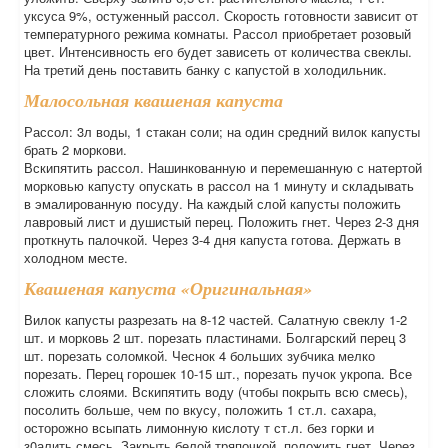
уксуса 9%, остуженный рассол. Скорость готовности зависит от
температурного режима комнаты. Рассол приобретает розовый
цвет. Интенсивность его будет зависеть от количества свеклы.
На третий день поставить банку с капустой в холодильник.
Малосольная квашеная капуста
Рассол: 3л воды, 1 стакан соли; на один средний вилок капусты
брать 2 моркови.
Вскипятить рассол. Нашинкованную и перемешанную с натертой
морковью капусту опускать в рассол на 1 минуту и складывать
в эмалированную посуду. На каждый слой капусты положить
лавровый лист и душистый перец. Положить гнет. Через 2-3 дня
проткнуть палочкой. Через 3-4 дня капуста готова. Держать в
холодном месте.
Квашеная капуста «Оригинальная»
Вилок капусты разрезать на 8-12 частей. Салатную свеклу 1-2
шт. и морковь 2 шт. порезать пластинами. Болгарский перец 3
шт. порезать соломкой. Чеснок 4 больших зубчика мелко
порезать. Перец горошек 10-15 шт., порезать пучок укропа. Все
сложить слоями. Вскипятить воду (чтобы покрыть всю смесь),
посолить больше, чем по вкусу, положить 1 ст.л. сахара,
осторожно всыпать лимонную кислоту т ст.л. без горки и
з0алить смесь. Закрыть белой тряпочкой, положить гнет. Через