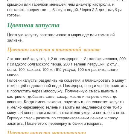
крышкой или тарелкой меньшей, чем диаметр кастрюли, и
поставить сверху гнет – банку с водой. Через 2-3 дня голубцы
готовы.
Цветная капуста
Цветную капусту заготавливают в маринаде или томатной
заливке.
Цветная капуста в томатной заливке
2 кг цветной капусты, 1,2 кг помидоров, 1-2 головки чеснока, 200
г сладкого болгарского перца, 200 г зелени петрушки, 2 ст.л.
соли. 100г сахара, 100 мл 9% уксуса, 100 мл растительного
масла.
Головки капусты разделить на соцветия и бланшировать 5 минут
в кипящей подсоленной воде. Помидоры, перц и чеснок очистить
и пропустить через мясорубку. Полученную смесь вылить в
кастрюлю, добавить соль, сахар, масло и нагреть смесь до
кипения. Когда смесь закипит, опустить в нее соцветия капусты
и мелко нарезанную зелень и варить на медленном огне 10-15
минут. В конце варки влить в кастрюлю уксус и снять ее с огня.
Горячую смесь разлить по стерилизованным банкам и сразу
закатать. После этого перевернуть банки и накрыть.
Цветная капуста маринованная