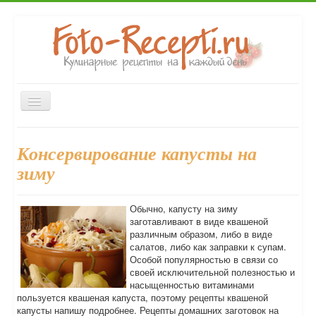
Включить/
выключить
навигацию
Главная
Закуски
Первые блюда
Вторые блюда
Консервирование капусты на
Десерты
Выпечка
Напитки
Консервирование
зиму
Форум
Обычно, капусту на зиму
заготавливают в виде квашеной
различным образом, либо в виде
салатов, либо как заправки к супам.
Особой популярностью в связи со
своей исключительной полезностью и
насыщенностью витаминами
пользуется квашеная капуста, поэтому рецепты квашеной
капусты напишу подробнее. Рецепты домашних заготовок на