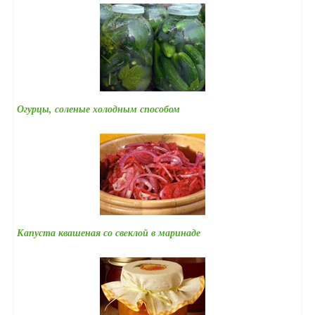
Огурцы, соленые холодным способом
Капуста квашеная со свeклой в маринаде