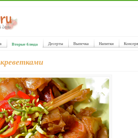
а
Десерты
Выпечка
Напитки
Консер
Вторые блюда
 креветками