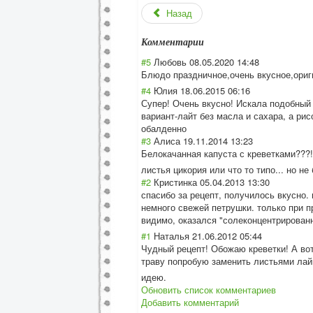
Назад
Комментарии
#5
Любовь
08.05.2020 14:48
Блюдо праздничное,оче
нь вкусное,ориг
#4
Юлия
18.06.2015 06:16
Супер! Очень вкусно! Искала подобный 
вариант-лайт без масла и сахара, а ри
обалденно
#3
Алиса
19.11.2014 13:23
Белокачанная капуста с креветками???!
листья цикория или что то типо... но не
#2
Кристинка
05.04.2013 13:30
спасибо за рецепт, получилось вкусно.
немного свежей петрушки. только при п
видимо, оказался "солеконцентрир
ован
#1
Наталья
21.06.2012 05:44
Чудный рецепт! Обожаю креветки! А во
траву попробую заменить листьями лай
идею.
Обновить список комментариев
Добавить комментарий