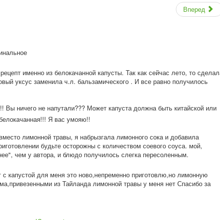
Вперед
ина
льное
рецепт именно из белокачанной капусты. Так как сейчас лето, то сделал
совый уксус заменила ч.л. бальзамического . И все равно получилось
!
! Вы ничего не напутали??? Может капуста должна быть китайской или
 белокачанная!!! Я вас умояю!!
 вместо лимонной травы, я набрызгала лимонного сока и добавила
риготовлении будьте осторожны с количеством соевого соуса. мой,
нее", чем у автора, и блюдо получилось слегка пересоленным.
т с капустой для меня это ново,непременно приготовлю,но лимонную
ма,привезенн
ыми из Тайланда лимонной травы у меня нет Спасибо за