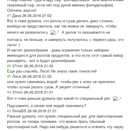
творожный сыр, если нет под рукой именно филадельфии).
Ооочень вкусно!
#7
Дана
26.06.2018 21:02
Вот я тоже думала, что роллы и суши делать дико сложно,
вообще не представляла, как так можно их завернуть, чтобы
ничего не развалилось
А делов то оказывается на
полчаса, не больше, и завернуть получилось с первого раза, это
легко :)
И насчет разнообразия - дома ограничен только набором
имеющихся для роллов продуктов, а что если этот самый набор
расширить - вот и будет разнообразие.
#6
37mm
26.06.2018 21:02
Еще раз спасибо, Леся! Не знала таких тонкостей
#5
Леся
26.06.2018 21:02
нож нужно смачивать водой - чтобы рис к ножу не прилипал,
чтобы лучше резать суши. А рецепт отличный
#4
37mm
26.06.2018 21:01
Вот я тоже раньше думала про какой-то специальный рис
Подскажите, а зачем нож водой смачивать?
#3
SimaSS
26.06.2018 21:01
Раньше думала, что нужен специальный рис для приготовления
роллов, но теперь понимаю, что можно брать обычный
круглозернистый
. Надо как-нибудь решиться и освоить эту науку