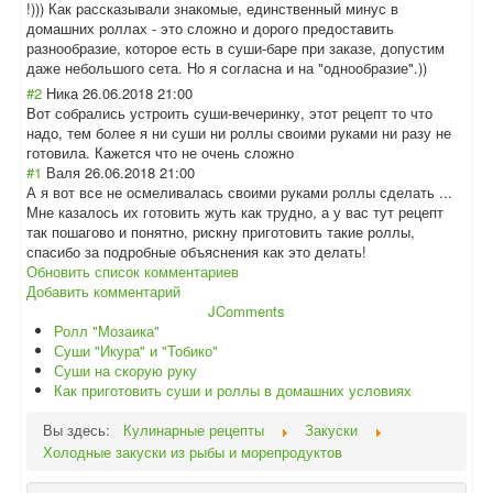
!))) Как рассказывали знакомые, единственный минус в
домашних роллах - это сложно и дорого предоставить
разнообразие, которое есть в суши-баре при заказе, допустим
даже небольшого сета. Но я согласна и на "однообразие".)
)
#2
Ника
26.06.2018 21:00
Вот собрались устроить суши-вечеринку, этот рецепт то что
надо, тем более я ни суши ни роллы своими руками ни разу не
готовила. Кажется что не очень сложно
#1
Валя
26.06.2018 21:00
А я вот все не осмеливалась своими руками роллы сделать ...
Мне казалось их готовить жуть как трудно, а у вас тут рецепт
так пошагово и понятно, рискну приготовить такие роллы,
спасибо за подробные объяснения как это делать!
Обновить список комментариев
Добавить комментарий
JComments
Ролл "Мозаика"
Суши "Икура" и "Тобико"
Суши на скорую руку
Как приготовить суши и роллы в домашних условиях
Вы здесь:
Кулинарные рецепты
Закуски
Холодные закуски из рыбы и морепродуктов