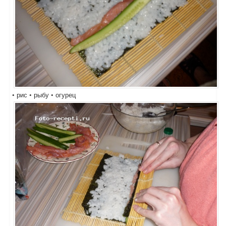
• рис • рыбу • огурец