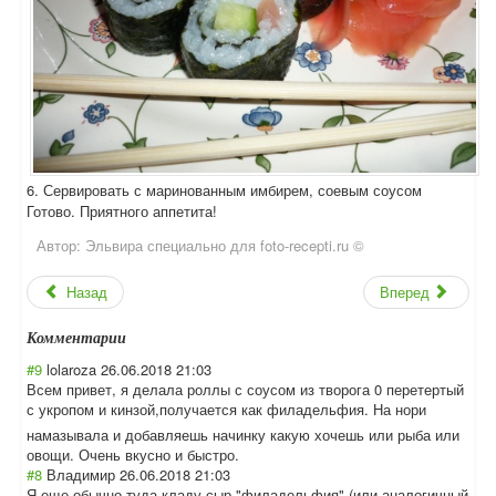
6. Сервировать с маринованным имбирем, соевым соусом
Готово. Приятного аппетита!
Автор:
Эльвира специально для foto-recepti.ru ©
Назад
Вперед
Комментарии
#9
lolaroza
26.06.2018 21:03
Всем привет, я делала роллы с соусом из творога 0 перетертый
с укропом и кинзой,получает
ся как филадельфия. На нори
намазывала и добавляешь начинку какую хочешь или рыба или
овощи. Очень вкусно и быстро.
#8
Владимир
26.06.2018 21:03
Я еще обычно туда кладу сыр "филадельфия" (или аналогичный