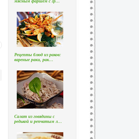
мясным фаршем с гр…
Рецепты блюд из раков:
вареные раки, рак…
Салат из говядины с
редькой и репчатым л…