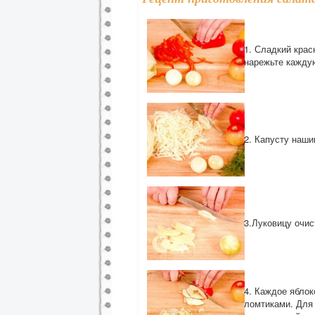
1. Сладкий крас
нарежьте кажду
2. Капусту наши
3.Луковицу очис
4. Каждое яблок
ломтиками. Для 