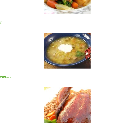
и
сичес…