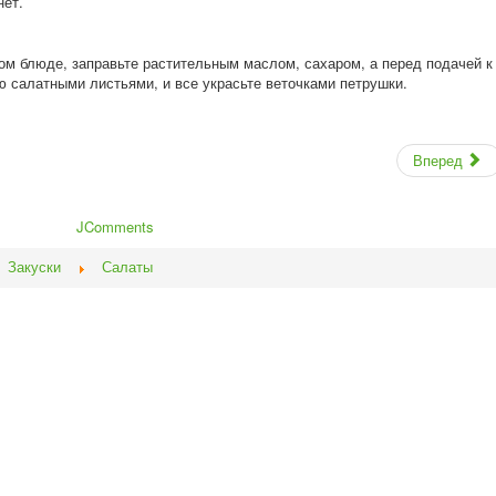
нет.
ом блюде, заправьте растительным маслом, сахаром, а перед подачей к
ю салатными листьями, и все украсьте веточками петрушки.
Вперед
JComments
Закуски
Салаты