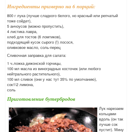
Ингредиенты примерно на 6 порций:
800 г лука (лучше сладкого белого, но красный или репчатый
тоже сойдет),
5 анчоусов (можно пропустить),
4 листика лавра,
хлеб для тостов (6 ломтиков),
подходящий кусок сырого (!) лосося,
оливковое масло, соль-перец
Сливочная заправка для салата:
1 ч.ложка дижонской горчицы,
100 мл масла из виноградных косточек (или любого
нейтрального растительного),
100 мл сливок (они у нас тут 35% по умолчанию),
сок1\2 лимона,
соль
Приготовление бутербродов
Лук нарезаем
кольцами
вдоль (он так
лучше сок
пустит). Мину