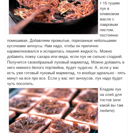
т 15 тушим
лук в
оливковом
масле с
лавровым
листом,
постоянно
помешивая. Добавляем промытые, порезанные небольшими
кусочками анчоусы. Нам надо, чтобы он прилично
карамелизовался и испарилась лишняя жидкость. Можно
добавить ложку сахара или меда, если лук не сильно сладкий.
Получится своеобразный луковый мармелад. Можно добавить в
него немного белого портвейна, будет чудесно. А, если у вас
есть уже готовый луковый мармелад, то вообще идеально - пять
минут на все про все. Если у вас нет анчоусов, лук надо будет
чуть посолить.
Кладем лук
на хлеб для
тостов (или
какой вы там
любите).