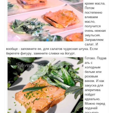
кроме масла.
Потом
постепенно
вливаем
масло,
получится
очень нежная
эмульсия.
Заправляем
салат. И
вообще - запомните ее, для салатов чудесная штука. Если
берегете фигуру, замените сливки на йогурт.
Готово. Подав
ать с
холодным
белым или
розовым
вином. И как
закуска для
аперитива
пойдет
идеально.
Можно перед
подачей
посыпать