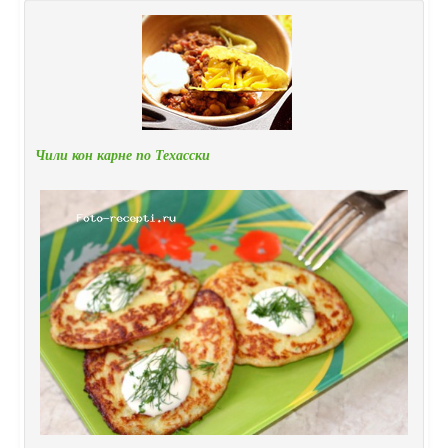
Чили кон карне по Техасски