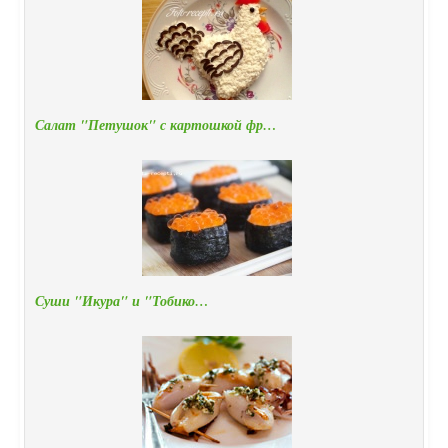
Салат "Петушок" с картошкой фр…
Суши "Икура" и "Тобико…