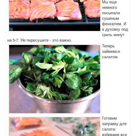
Мы еще
немного
посыпали
сушеным
фенхелем. И
в духовку под
гриль минут
на 5-7. Не пересушите - это важно.
Теперь
займемся
салатом.
Готовим
заправку для
салата:
взбиваем все