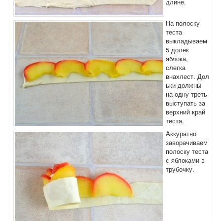
длине.
На полоску
теста
выкладываем
5 долек
яблока,
слегка
внахлест. Дол
ьки должны
на одну треть
выступать за
верхний край
теста.
Аккуратно
заворачиваем
полоску теста
с яблоками в
трубочку.