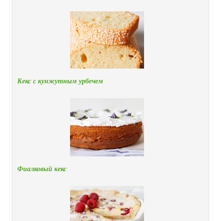
Кекс с кунжутным урбечем
Фиалковый кекс