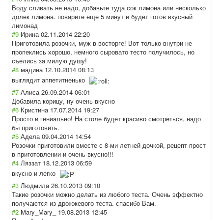
Воду сливать не надо, добавьте туда сок лимона или несколько
долек лимона. поварите еще 5 минут и будет готов вкусный
лимонад
#9
Ирина
02.11.2014 22:20
Приготовила розочки, муж в восторге! Вот только внутри не
пропеклись хорошо, немного сыровато тесто получилось, но
съелись за милую душу!
#8
мадина
12.10.2014 08:13
выглядит аппетитненько
#7
Алиса
26.09.2014 06:01
Добавила корицу, ну очень вкусно
#6
Кристина
17.07.2014 19:27
Просто и гениально! На столе будет красиво смотреться, надо
бы приготовить.
#5
Адела
09.04.2014 14:54
Розочки приготовили вместе с 8-ми летней дочкой, рецепт прост
в приготовлении и очень вкусно!!!
#4
Ляззат
18.12.2013 06:59
вкусно и легко
#3
Людмила
26.10.2013 09:10
Такие розочки можно делать из любого теста. Очень эффектно
получаются из дрожжевого теста. спасибо Вам.
#2
Mary_Mary_
19.08.2013 12:45