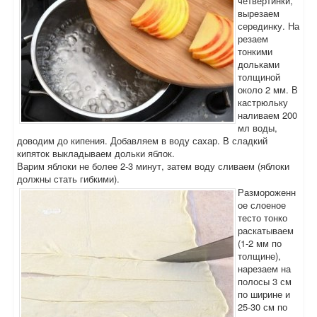
четвертинки,
вырезаем
серединку. На
резаем
тонкими
дольками
толщиной
около 2 мм. В
кастрюльку
наливаем 200
мл воды,
доводим до кипения. Добавляем в воду сахар.
В сладкий
кипяток выкладываем дольки яблок.
Варим яблоки не более 2-3 минут, затем воду сливаем (яблоки
должны стать гибкими).
Размороженн
ое слоеное
тесто тонко
раскатываем
(1-2 мм по
толщине),
нарезаем
на
полосы 3 см
по ширине и
25-30 см по