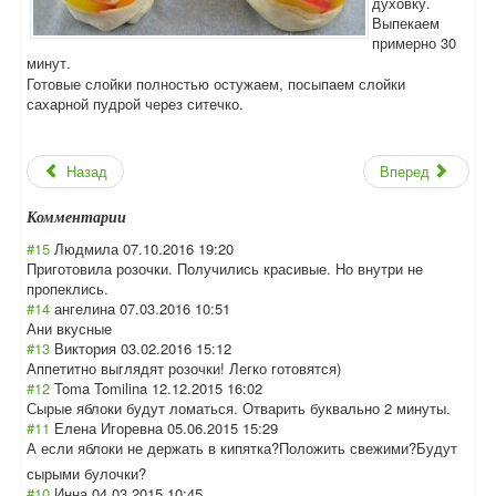
духовку.
Выпекаем
примерно 30
минут.
Готовые слойки полностью остужаем, посыпаем слойки
сахарной пудрой через ситечко.
Назад
Вперед
Комментарии
#15
Людмила
07.10.2016 19:20
Приготовила розочки. Получились красивые. Но внутри не
пропеклись.
#14
ангелина
07.03.2016 10:51
Ани вкусные
#13
Виктория
03.02.2016 15:12
Аппетитно выглядят розочки! Легко готовятся)
#12
Toma Tomilina
12.12.2015 16:02
Сырые яблоки будут ломаться. Отварить буквально 2 минуты.
#11
Елена Игоревна
05.06.2015 15:29
А если яблоки не держать в кипятка?Положит
ь свежими?Будут
сырыми булочки?
#10
Инна
04.03.2015 10:45