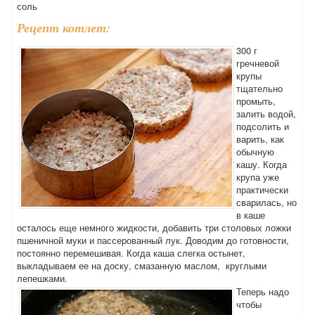
соль
Рецепт котлет:
300 г
гречневой
крупы
тщательно
промыть,
залить водой,
подсолить и
варить, как
обычную
кашу. Когда
крупа уже
практически
сварилась, но
в каше
осталось еще немного жидкости, добавить три столовых ложки
пшеничной муки и пассерованный лук. Доводим до готовности,
постоянно перемешивая. Когда каша слегка остынет,
выкладываем ее на доску, смазанную маслом, круглыми
лепешками.
Теперь надо
чтобы