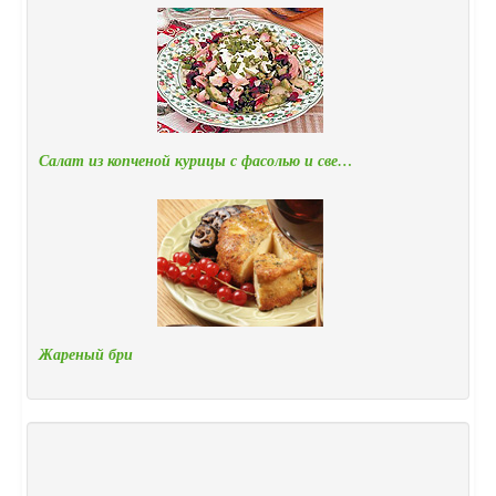
Салат из копченой курицы с фасолью и све…
Жареный бри