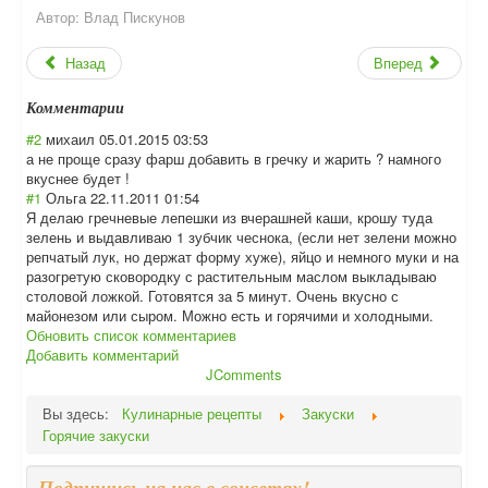
Автор:
Влад Пискунов
Назад
Вперед
Комментарии
#2
михаил
05.01.2015 03:53
а не проще сразу фарш добавить в гречку и жарить ? намного
вкуснее будет !
#1
Ольга
22.11.2011 01:54
Я делаю гречневые лепешки из вчерашней каши, крошу туда
зелень и выдавливаю 1 зубчик чеснока, (если нет зелени можно
репчатый лук, но держат форму хуже), яйцо и немного муки и на
разогретую сковородку с растительным маслом выкладываю
столовой ложкой. Готовятся за 5 минут. Очень вкусно с
майонезом или сыром. Можно есть и горячими и холодными.
Обновить список комментариев
Добавить комментарий
JComments
Вы здесь:
Кулинарные рецепты
Закуски
Горячие закуски
Подпишись на нас в соцсетях!