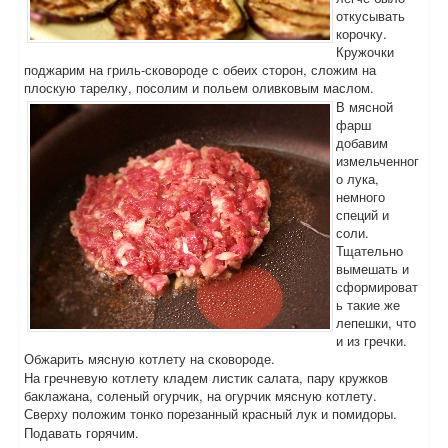
откусывать
корочку.
Кружочки
поджарим на гриль-сковороде с обеих сторон, сложим на
плоскую тарелку, посолим и польем оливковым маслом.
В мясной
фарш
добавим
измельченног
о лука,
немного
специй и
соли.
Тщательно
вымешать и
сформироват
ь такие же
лепешки, что
и из гречки.
Обжарить мясную котлету на сковороде.
На гречневую котлету кладем листик салата, пару кружков
баклажана, соленый огурчик, на огурчик мясную котлету.
Сверху положим тонко порезанный красный лук и помидоры.
Подавать горячим.