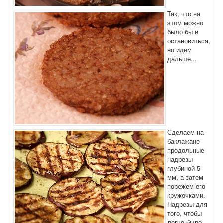
Так, что на
этом можно
было бы и
остановиться,
но идем
дальше...
Сделаем на
баклажане
продольные
надрезы
глубиной 5
мм, а затем
порежем его
кружочками.
Надрезы для
того, чтобы
легче было