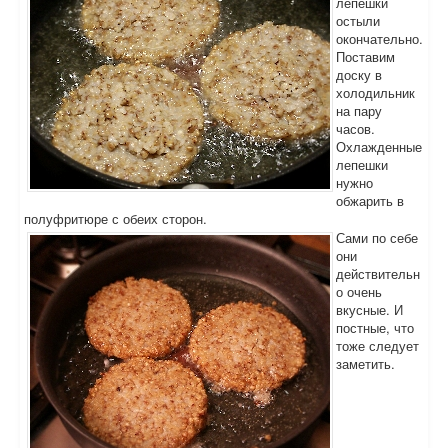
лепешки
остыли
окончательно.
Поставим
доску в
холодильник
на пару
часов.
Охлажденные
лепешки
нужно
обжарить в
полуфритюре с обеих сторон.
Сами по себе
они
действительн
о очень
вкусные. И
постные, что
тоже следует
заметить.