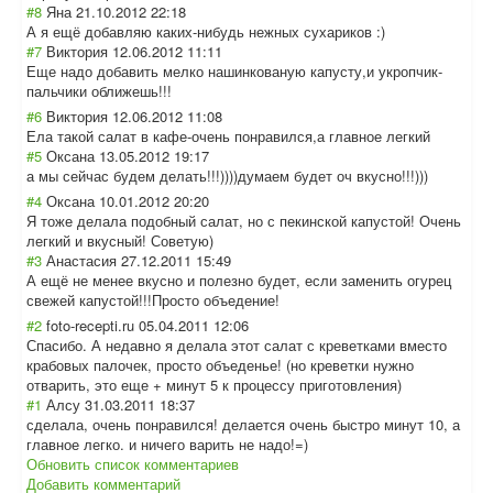
#8
Яна
21.10.2012 22:18
А я ещё добавляю каких-нибудь нежных сухариков :)
#7
Виктория
12.06.2012 11:11
Еще надо добавить мелко нашинкованую капусту,и укропчик-
пальчи
ки оближешь!!!
#6
Виктория
12.06.2012 11:08
Ела такой салат в кафе-очень понравился,а главное легкий
#5
Оксана
13.05.2012 19:17
а мы сейчас будем делать!!!))))ду
маем будет оч вкусно!!!)))
#4
Оксана
10.01.2012 20:20
Я тоже делала подобный салат, но с пекинской капустой! Очень
легкий и вкусный! Советую)
#3
Анастасия
27.12.2011 15:49
А ещё не менее вкусно и полезно будет, если заменить огурец
свежей капустой!!!Прос
то объедение!
#2
foto-recepti.ru
05.04.2011 12:06
Спасибо. А недавно я делала этот салат с креветками вместо
крабовых палочек, просто объеденье! (но креветки нужно
отварить, это еще + минут 5 к процессу приготовления)
#1
Алсу
31.03.2011 18:37
сделала, очень понравился! делается очень быстро минут 10, а
главное легко. и ничего варить не надо!=)
Обновить список комментариев
Добавить комментарий