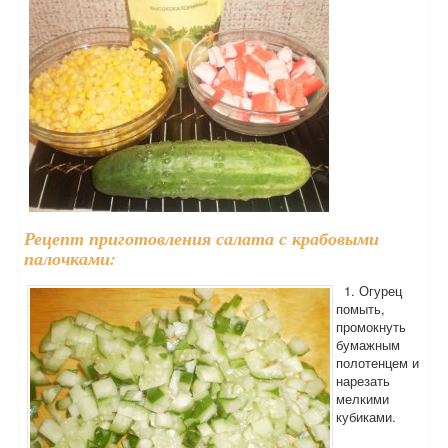
Рецепт приготовления салата с крабовыми
палочками:
1. Огурец
помыть,
промокнуть
бумажным
полотенцем и
нарезать
мелкими
кубиками.