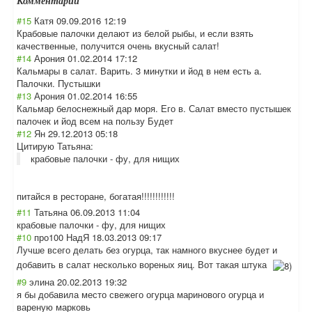
Комментарии
#15
Катя
09.09.2016 12:19
Крабовые палочки делают из белой рыбы, и если взять
качественные, получится очень вкусный салат!
#14
Арония
01.02.2014 17:12
Кальмары в салат. Варить. 3 минутки и йод в нем есть а.
Палочки. Пустышки
#13
Арония
01.02.2014 16:55
Кальмар белоснежный дар моря. Его в. Салат вместо пустышек
палочек и йод всем на пользу Будет
#12
Ян
29.12.2013 05:18
Цитирую Татьяна:
крабовые палочки - фу, для нищих
питайся в ресторане, богатая!!!!!!!!
!!!!
#11
Татьяна
06.09.2013 11:04
крабовые палочки - фу, для нищих
#10
про100 НадЯ
18.03.2013 09:17
Лучше всего делать без огурца, так намного вкуснее будет и
добавить в салат несколько вореных яиц. Вот такая штука
#9
элина
20.02.2013 19:32
я бы добавила место свежего огурца маринового огурца и
вареную марковь