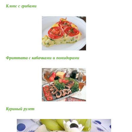
Клопс с грибами
Фриттата с кабачками и помидорами
Куриный рулет