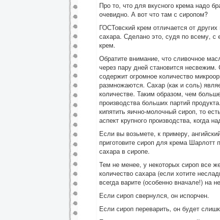
Про то, что для вкусного крема надо б
очевидно. А вот что там с сиропом?
ГОСТовский крем отличается от других 
сахара. Сделано это, судя по всему, с
крем.
Обратите внимание, что сливочное масл
через пару дней становится несвежим. 
содержит огромное количество микроор
размножаются. Сахар (как и соль) явля
количестве. Таким образом, чем больше
производства больших партий продукта
кипятить яично-молочный сироп, то ест
аспект крупного производства, когда н
Если вы возьмете, к примеру, ангийский
приготовите сироп для крема Шарлотт п
сахара в сиропе.
Тем не менее, у некоторых сироп все ж
количество сахара (если хотите несладк
всегда варите (особенно вначале!) на 
Если сироп свернулся, он испорчен.
Если сироп переварить, он будет слиш