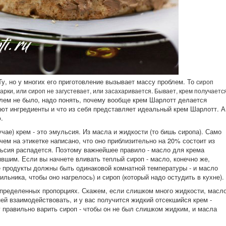
у, но у многих его приготовление вызывает массу проблем. То
сироп
варки, или
сироп не загустевает, или
засахаривается. Бывает,
крем получаетс
лем не было, надо понять, почему вообще крем Шарлотт делается
рают ингредиенты и что из себя представляет идеальный крем Шарлотт. А
.
ае) крем - это эмульсия. Из масла и жидкости (то бишь сиропа). Само
чем на этикетке написано, что оно приблизительно на 20% состоит из
льсия распадется. Поэтому важнейшее правило - масло для крема
вшим. Если вы начнете вливать теплый сироп - масло, конечно же,
е продукты должны быть одинаковой комнатной температуры - и масло
ильника, чтобы оно нагрелось) и сироп (который надо остудить в кухне).
 определенных пропорциях. Скажем, если слишком много жидкости, масл
ней взаимодействовать, и у вас получится жидкий отсекшийся крем -
 правильно варить сироп - чтобы он не был слишком жидким, и масла