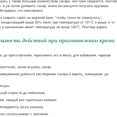
ешать с таким большим количеством сахара, оно тоже свернется, поэтом
 а уж потом добавить сахар, иначе вы рискуете получить крупинки
 Исправить это невозможно.
х сварить сироп на водяной бане, "чтобы точно не свернулось".
 концентрацией выше 50% кипят при температуре от 101°С и выше, в то
ю и назначению имеет температуру не выше 100°С. Поэтому варить
льность действий при приготовлении крема
ас до приготовления, переложить его в миску для взбивания, нарезав
желтком), затем всыпать сахар.
помешивании добиться растворения сахара и варить, помешивая, до
атуры.
ьной скорости до побеления.
ми, каждый раз тщательно взбивая.
ингредиенты (если указано).
гко соскальзывает с венчиков.