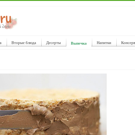
а
Вторые блюда
Десерты
Напитки
Консер
Выпечка