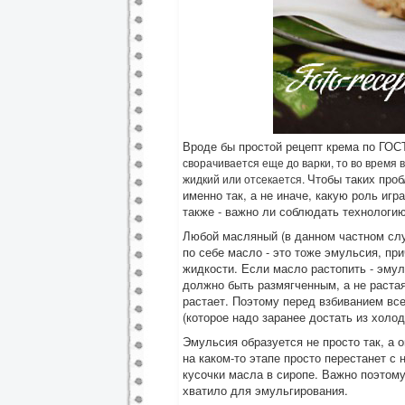
Вроде бы простой рецепт крема по ГОСТ
сворачивается еще до варки, то
во время 
Чтобы таких проб
жидкий или
отсекается.
именно так, а не иначе, какую роль иг
также - важно ли соблюдать технологию
Любой масляный (в данном частном случ
по себе масло - это тоже эмульсия, при
жидкости. Если масло растопить - эму
должно быть размягченным, а не растая
растает. Поэтому перед взбиванием вс
(которое надо заранее достать из холод
Эмульсия образуется не просто так, а
на каком-то этапе просто перестанет с 
кусочки масла в сиропе. Важно поэтому
хватило для эмульгирования.