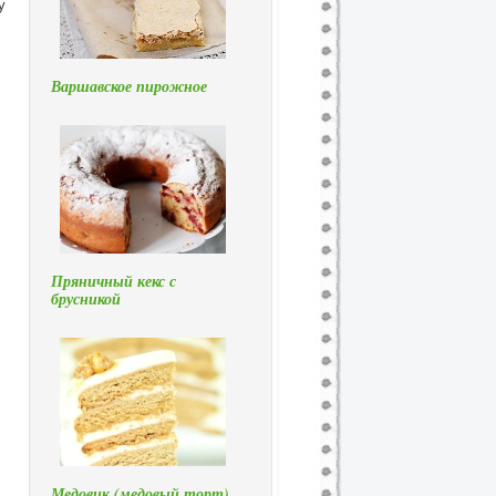
у
Варшавское пирожное
Пряничный кекс с
брусникой
Медовик (медовый торт)