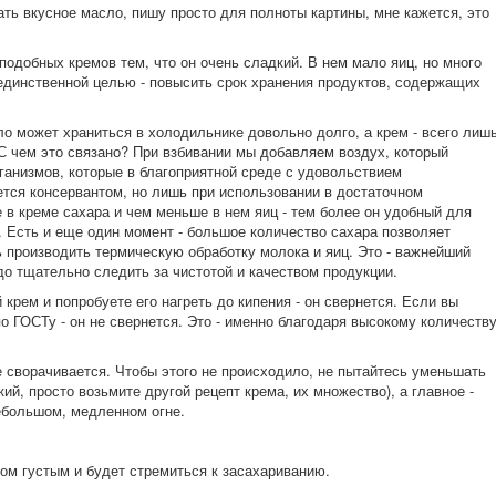
рать вкусное масло, пишу просто для полноты картины, мне кажется, это
подобных кремов тем, что он очень сладкий. В нем мало яиц, но много
 единственной целью - повысить срок хранения продуктов, содержащих
о может храниться в холодильнике довольно долго, а крем - всего лиш
С чем это связано? При взбивании мы добавляем воздух, который
ганизмов, которые в благоприятной среде с удовольствием
ется консервантом, но лишь при использовании в достаточном
 в креме сахара и чем меньше в нем яиц - тем более он удобный для
. Есть и еще один момент - большое количество сахара позволяет
ь производить термическую обработку молока и яиц. Это - важнейший
адо тщательно следить за чистотой и качеством продукции.
 крем и попробуете его нагреть до кипения - он свернется. Если вы
о ГОСТу - он не свернется. Это - именно благодаря высокому количеств
е сворачивается. Чтобы этого не происходило, не пытайтесь уменьшать
ий, просто возьмите другой рецепт крема, их множество), а главное -
небольшом, медленном огне.
ком густым и будет стремиться к засахариванию.