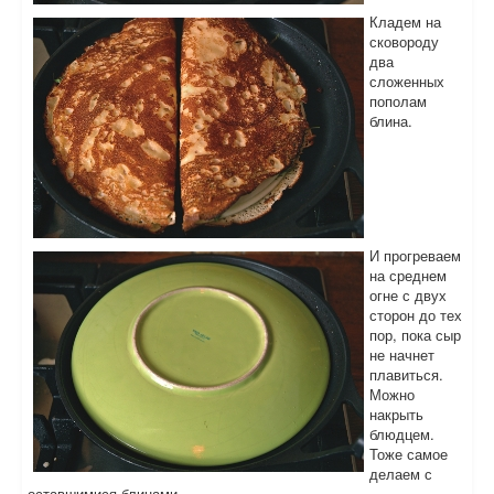
Кладем на
сковороду
два
сложенных
пополам
блина.
И прогреваем
на среднем
огне с двух
сторон до тех
пор, пока сыр
не начнет
плавиться.
Можно
накрыть
блюдцем.
Тоже самое
делаем с
оставшимися блинами.