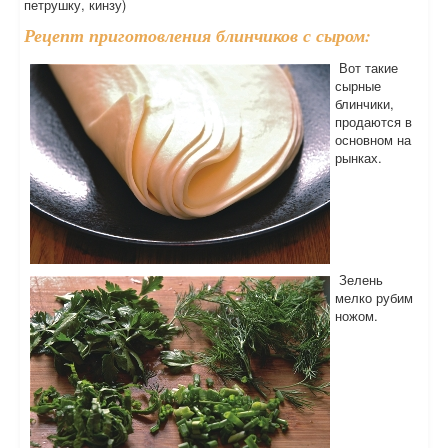
петрушку, кинзу)
Рецепт приготовления блинчиков с сыром:
Вот такие
сырные
блинчики,
продаются в
основном на
рынках.
Зелень
мелко рубим
ножом.