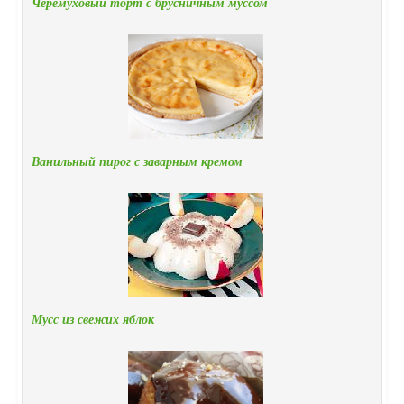
Черемуховый торт с брусничным муссом
Ванильный пирог с заварным кремом
Мусс из свежих яблок