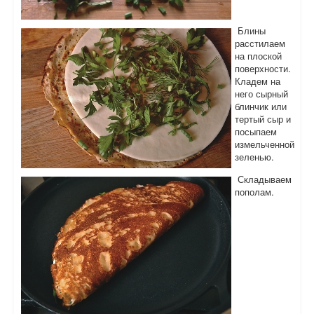
Блины
расстилаем
на плоской
поверхности.
Кладем на
него сырный
блинчик или
тертый сыр и
посыпаем
измельченной
зеленью.
Складываем
пополам.