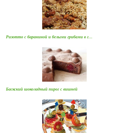
Ризотто с бараниной и белыми грибами в г…
Баскский шоколадный пирог с вишней