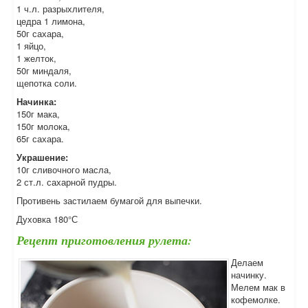
1 ч.л. разрыхлителя,
цедра 1 лимона,
50г сахара,
1 яйцо,
1 желток,
50г миндаля,
щепотка соли.
Начинка:
150г мака,
150г молока,
65г сахара.
Украшение:
10г сливочного масла,
2 ст.л. сахарной пудры.
Противень застилаем бумагой для выпечки.
Духовка 180°С
Рецепт приготовления рулета:
Делаем
начинку.
Мелем мак в
кофемолке.