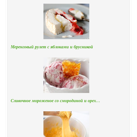
Меренговый рулет с яблоками и брусникой
Сливочное мороженое со смородиной и орех…