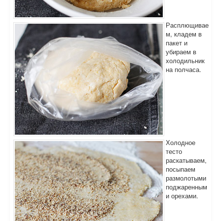
Расплющивае
м, кладем в
пакет и
убираем в
холодильник
на полчаса.
Холодное
тесто
раскатываем,
посыпаем
размолотыми
поджаренным
и орехами.