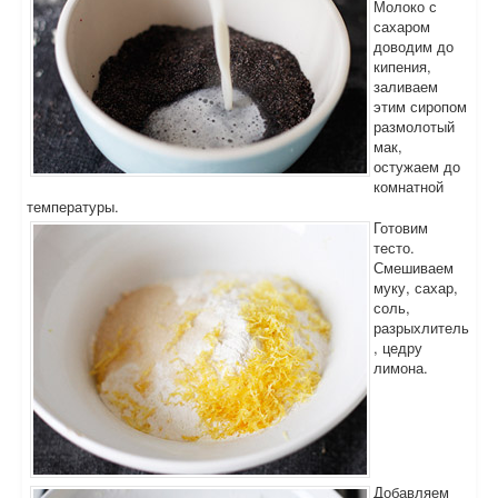
Молоко с
сахаром
доводим до
кипения,
заливаем
этим сиропом
размолотый
мак,
остужаем до
комнатной
температуры.
Готовим
тесто.
Смешиваем
муку, сахар,
соль,
разрыхлитель
, цедру
лимона.
Добавляем