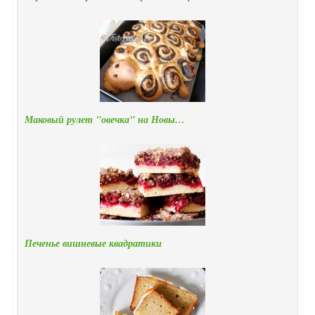
Маковый рулет "овечка" на Новы…
Печенье вишневые квадратики