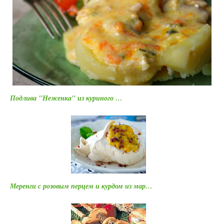
Подлива "Неженка" из куриного …
Меренги с розовым перцем и курдом из мар…