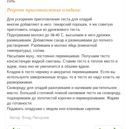
соль
Рецепт приготовления оладьев:
Для ускорения приготовления теста для оладий
многие добавляют в него пекарский порошок, я же советую
приготовить оладьи из дрожжевого теста.
Подогреваем молоко до 38-40 С, высыпаем в него дрожжи,
размешиваем. Добавляем сахар и размешиваем до полного
растворения. Разбиваем в молоко яйца (комнатной
температуры), солим.
Насыпаем муку, постоянно перемешивая. Получаем тесто
консистенции жидкой сметаны. Ставим тесто в теплое место и
ждем, пока оно не увеличится в объеме вдвое.
Кладем в тесто чернику и аккуратно перемешиваем. Если вы
используете замороженные ягоды, то в тесто их надо класть не
размораживая.
Сковороду для оладий разогреваем и наливаем растительное
масло. Большой столовой ложкой наливаем тесто на сковороду,
поджариваем до золотистой корочки и переворачиваем. Жарим
до готовности.
Подавать оладушки с медом или кленовым сиропом.
Автор:
Влад Пискунов