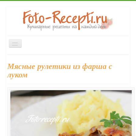
Включить/
выключить
навигацию
Главная
Первые блюда
Вторые блюда
Закуски
Мясные рулетики из фарша с
Десерты
Выпечка
Напитки
Консервирование
луком
Форум