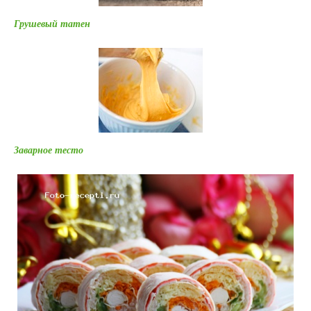
Грушевый татен
Заварное тесто