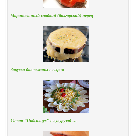
Маринованный сладкий (болгарский) перец
Закуска баклажаны с сыром
Салат "Подсолнух" с кукурузой …