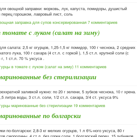
для овощной заправки: морковь, лук, капуста, помидоры, душистый
 перец горошком, лавровый лист, соль
вощная заправка для супов консервированная
7 комментариев
 томате с луком (салат на зиму)
ля салата: 2,5 кг огурцов, 1,25-1,5 кг помидор, 100 г чеснока, 2 средних
того лука, 100 г сахара (4 ст.л. с горкой ), 1,5 ст.л. крупной соли (с
 г, 1 ст.л. 70 % уксуса .
урцы в томате с луком (салат на зиму)
11 комментариев
маринованные без стерилизации
рехкратной заливкой нужно: по 20 г зелени, 5 зубков чеснока, 10 г хрена.
5 литра воды, 3 ст.л. соли, 1/2 ст.л. сахара, 3/4 ст. уксуса 9%
гурцы маринованные без стерилизации
19 комментариев
маринованные по болгарски
ки по-болгарски: 2,8-3 кг мелких огурцов, 1 л 6%-ного уксуса, 80 г
тов смородины, 4 ст.л. без горки соли, 1 болгарский перец, 15 зубчиков