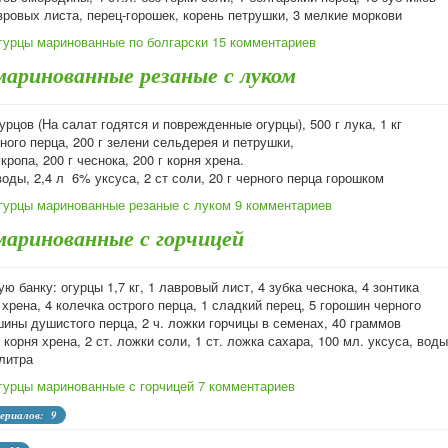
вровых листа, перец-горошек, корень петрушки, 3 мелкие моркови
гурцы маринованные по болгарски
15 комментариев
маринованные резаные с луком
гурцов (На салат годятся и поврежденные огурцы), 500 г лука, 1 кг
ного перца, 200 г зелени сельдерея и петрушки,
кропа, 200 г чеснока, 200 г корня хрена.
воды, 2,4 л 6% уксуса, 2 ст соли, 20 г черного перца горошком
гурцы маринованные резаные с луком
9 комментариев
маринованные с горчицей
ую банку: огурцы 1,7 кг, 1 лавровый лист, 4 зубка чеснока, 4 зонтика
 хрена, 4 колечка острого перца, 1 сладкий перец, 5 горошин черного
шины душистого перца, 2 ч. ложки горчицы в семенах, 40 граммов
 корня хрена, 2 ст. ложки соли, 1 ст. ложка сахара, 100 мл. уксуса, воды
литра
гурцы маринованные с горчицей
7 комментариев
ериалов: 9