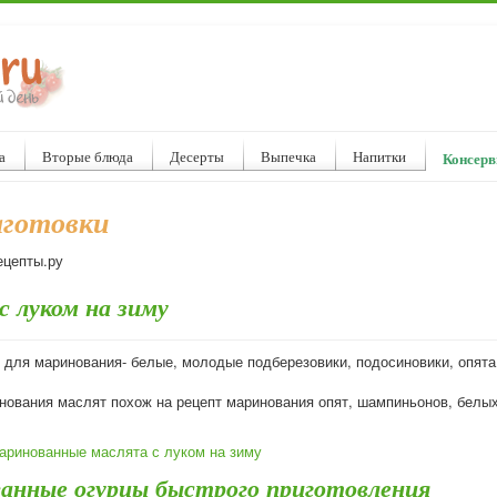
а
Вторые блюда
Десерты
Выпечка
Напитки
Консерв
аготовки
ецепты.ру
 луком на зиму
 для маринования- белые, молодые подберезовики, подосиновики, опята
нования маслят похож на рецепт маринования опят, шампиньонов, белы
аринованные маслята с луком на зиму
анные огурцы быстрого приготовления