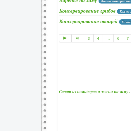
Варенье на зиму
Кол-во материалов
Консервирование грибов
Кол-во
Консервирование овощей
Кол-в
Консервирование помидоров
К
3
4
...
6
7
Консервирование огурцов
Кол-в
Консервирование салатов
Кол-
Консервирование баклажанов,
Салат из помидоров и зелени на зиму