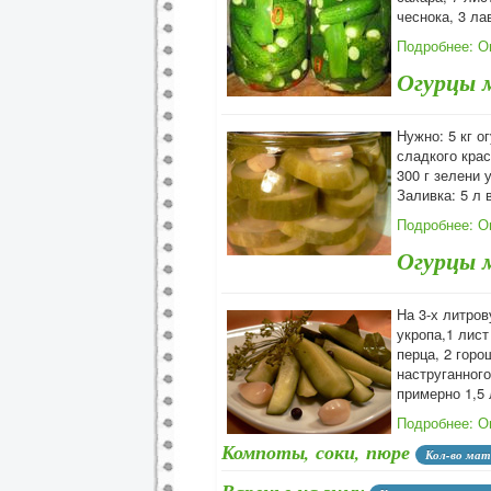
чеснока, 3 ла
Подробнее: О
Огурцы 
Нужно: 5 кг о
сладкого крас
300 г зелени у
Заливка: 5 л 
Подробнее: О
Огурцы 
На 3-х литров
укропа,1 лист
перца, 2 горо
наструганного
примерно 1,5 
Подробнее: О
Компоты, соки, пюре
Кол-во мат