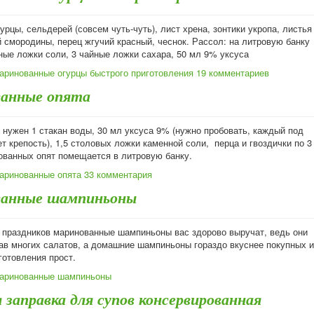
урцы, сельдерей (совсем чуть-чуть), лист хрена, зонтики укропа, листья
 смородины, перец жгучий красный, чеснок. Рассол: на литровую банку
ные ложки соли, 3 чайные ложки сахара, 50 мл 9% уксуса
аринованные огурцы быстрого приготовления
19 комментариев
анные опята
в нужен 1 стакан воды, 30 мл уксуса 9% (нужно пробовать, каждый под
т крепость), 1,5 столовых ложки каменной соли, перца и гвоздички по 3
нованных опят помещается в литровую банку.
аринованные опята
33 комментария
анные шампиньоны
 праздников маринованные шампиньоны вас здорово выручат, ведь они
тав многих салатов, а домашние шампиньоны гораздо вкуснее покупных и
готовления прост.
Маринованные шампиньоны
заправка для супов консервированная