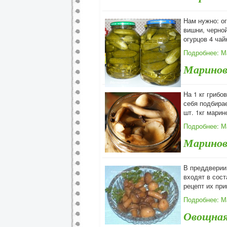
Нам нужно: ог
вишни, черной
огурцов 4 чай
Подробнее: М
Маринов
На 1 кг грибо
себя подбирае
шт. 1кг мари
Подробнее: М
Маринов
В преддверии
входят в сос
рецепт их при
Подробнее: 
Овощная 