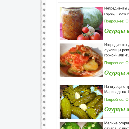
Ингредиенты 
перец, черный
Подробнее: О
Огурцы в
Ингредиенты д
луковицы репча
горкой) или 45
Подробнее: Ог
Огурцы 
На огурцы с т
Маринад: на 1,
Подробнее: О
Огурцы 
Мелкие огурчи
сахара, 7 лис