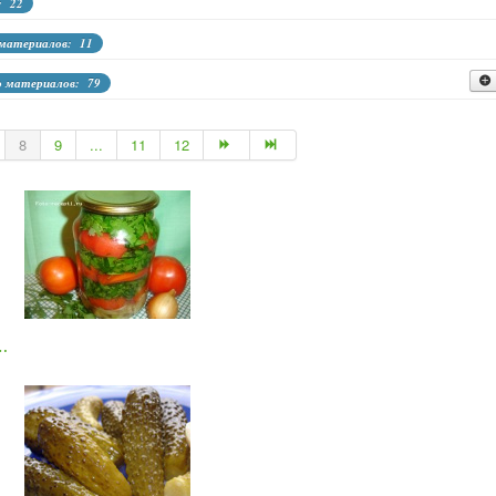
: 22
 материалов: 11
о материалов: 79
ол-во материалов: 26
8
9
...
11
12
о материалов: 19
во материалов: 12
 кабачков, перца, тыквы
Кол-во материалов: 1
 …