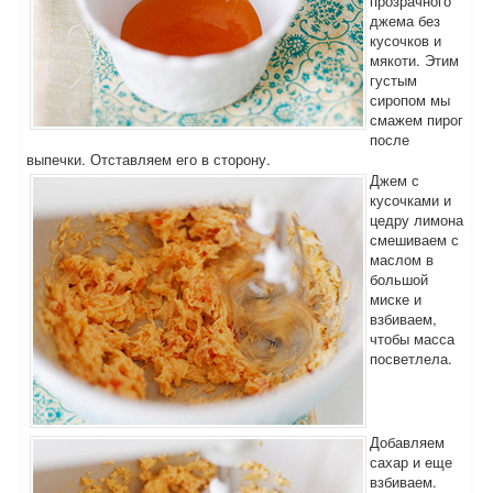
прозрачного
джема без
кусочков и
мякоти. Этим
густым
сиропом мы
смажем пирог
после
выпечки. Отставляем его в сторону.
Джем с
кусочками и
цедру лимона
смешиваем с
маслом в
большой
миске и
взбиваем,
чтобы масса
посветлела.
Добавляем
сахар и еще
взбиваем.