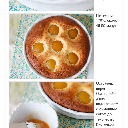
Печем при
170°С около
45-50 минут.
Остужаем
пирог.
Оставшийся
джем
подогреваем
с лимонным
соком до
текучести.
Кисточкой