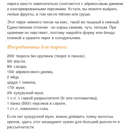
пирога просто замечательно сочетаются с абрикосовым джемом
и консервированными персиками. Кстати, вы можете выбрать
любые фрукты, в том числе яблоки или груши.
Этот пирог немного похож на кекс, такой же пышный и нежный.
Единственное отличие - он хорош свежим, чуть теплым. При
хранении он черствеет, поэтому накройте форму или блюдо
пленкой и храните пирог в холодильнике.
Ингредиенты для пирога:
200г творога без крупинок (творог в пачках),
50г масла,
80г сахара,
150г абрикосового джема,
2 яйца,
цедра 1 лимона,
170г муки,
20г кукурузной муки,
1 ч.л. с горкой разрыхлителя (5г или полпакетика),
1 банка (500г) персиков в сиропе,
1 ст.л. лимонного сока.
Если нет кукурузной муки, можно добавить ложку молотых
орехов, здесь этот ингредиент нужен для большей рыхлости и
рассыпчатости.