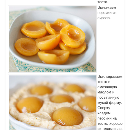
тесто.
Вынимаем
персики из
сиропа.
Выкладываем
тесто в
смазанную
маслом и
посыпанную
мукой форму.
Сверху
кладем
персики на
тесто, хорошо
их вдавливая.