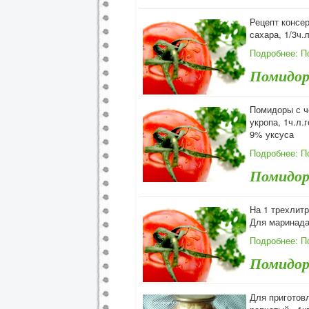
Рецепт консер
сахара, 1/3ч.
Подробнее: П
Помидор
Помидоры с че
укропа, 1ч.л.
9% уксуса
Подробнее: П
Помидор
На 1 трехлитр
Для маринада:
Подробнее: П
Помидор
Для приготов