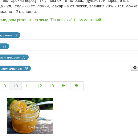
г, болгарский перец - 1кг, чеснок - 5 головок, душистый перец- 5 шт.
 - 2л, соль - 3 ст. ложки, сахар - 6 ст.ложек, эсенция 70% - 1ст. ложка
масло - 2 ст.ложки.
омидоры резаные на зиму "По-чешски"
1 комментарий
ериалов: 9
: 22
 материалов: 11
о материалов: 79
ол-во материалов: 26
9
10
11
12
13
о материалов: 19
во материалов: 12
 кабачков, перца, тыквы
Кол-во материалов: 1