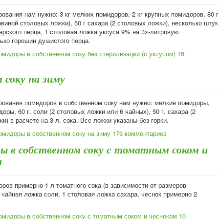
ования нам нужно: 3 кг мелких помидоров, 2 кг крупных помидоров, 80 г
овиной столовых ложки), 50 г сахара (2 столовых ложки), несколько штук
арского перца, 1 столовая ложка уксуса 9% на 3х-литровую
ько горошин душистого перца.
омидоры в собственном соку без стерилизации (с уксусом)
16
 соку на зиму
рования помидоров в собственном соку нам нужно: мелкие помидоры,
оры, 60 г. соли (2 столовых ложки или 6 чайных), 50 г. сахара (2
и) в расчете на 3 л. сока. Все ложки указаны без горки.
омидоры в собственном соку на зиму
176 комментариев
ы в собственном соку с томатным соком и
м
оров примерно 1 л томатного сока (в зависимости от размеров
 чайная ложка соли, 1 столовая ложка сахара, чеснок примерно 2
омидоры в собственном соку с томатным соком и чесноком
10