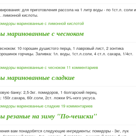
вирования: для приготовления рассола на 1 литр воды - по 1ст.л. соли и
л. лимонной кислоты.
омидоры маринованные с лимонной кислотой
ы маринованные с чесноком
сноком: 10 горошин душистого перца, 1 лавровый лист, 2 зонтика
горошинок горчицы. Заливка: 1л. воды, 1ст.л.соли, 4 ст.л. сахара, 1/4ст.
омидоры маринованные с чесноком
11 комментариев
ы маринованные сладкие
овую банку: 2,5-3кг. помидоров, 1 болгарский перец.
 150г.сахара, 60г.соли, 2ст. ложки 9%-ного уксуса.
омидоры маринованные сладкие
19 комментариев
ы резаные на зиму "По-чешски"
ления вам понадобятся следующие ингредиенты: помидоры - 3кг, лук