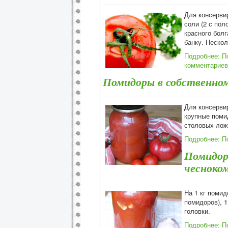
Для консервир
соли (2 с пол
красного болг
банку. Нескол
Подробнее: П
комментариев
Помидоры в собственном
Для консерви
крупные помид
столовых ложк
Подробнее: П
Помидор
чесноко
На 1 кг помид
помидоров), 1
головки.
Подробнее: П