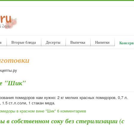
а
Вторые блюда
Десерты
Выпечка
Напитки
Консерв
аготовки
ецепты.ру
не "Шик"
ования помидоров нам нужно: 2 кг мелких красных помидоров, 0,7 л.
, 1.5 ст.л.соли, 1 стакан меда.
омидоры в красном вине "Шик"
6 комментариев
 в собственном соку без стерилизации (с