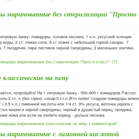
ы маринованные без стерилизации "Просто
итровую банку: помидоры, головка чеснока, 1 ч.л. уксусной эсенции.
р воды, 2 ст. ложки соли, 6 ст ложек с небольшой горкой сахара; 7
, 7 гвоздичек, пара листиков черной смородины, 2 маленьких зонтика
омидоры маринованные без стерилизации "Просто класс!"
177
классические на зиму
ется, попробуйте! На 1 литровую банку - 500–600 г помидоров Рассол:
соль-2 ст. л (без горки), сахар-3 ст.л.(Кто любит сладкие помидоры можн
 г ( 0.5 ч.л.) лимонной кислоты или 1/4 ст. 9% уксуса, веточка укропа с
стья вишни и черной смородины, черный и душистый перец, гвоздика,
чике ножа или если не любите корицу - долька чеснока.
омидоры маринованные классические на зиму
1 комментарий
ы маринованные с лимонной кислотой