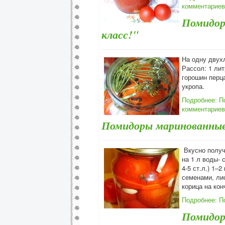
комментариев
Помидор
класс!"
На одну двухл
Рассол: 1 лит
горошин перца
укропа.
Подробнее: П
комментариев
Помидоры маринованные 
Вкусно получа
на 1 л воды- 
4-5 ст.л.) 1–2
семенами, ли
корица на кон
Подробнее: П
Помидор