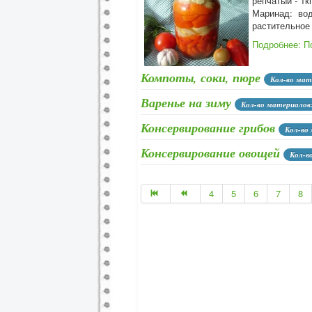
репчатый - 1к
Маринад: вода
растительное 
Подробнее: П
Компоты, соки, пюре
Кол-во мат
Варенье на зиму
Кол-во материалов
Консервирование грибов
Кол-во
Консервирование овощей
Кол-в
Консервирование помидоров
К
4
5
6
7
8
Консервирование огурцов
Кол-в
Консервирование салатов
Кол-
Консервирование баклажанов,