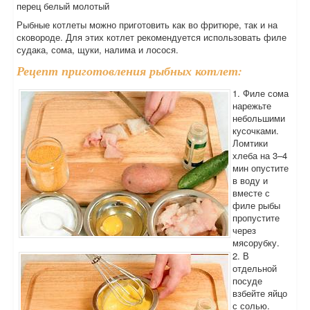
перец белый молотый
Рыбные котлеты можно приготовить как во фритюре, так и на
сковороде. Для этих котлет рекомендуется использовать филе
судака, сома, щуки, налима и лосося.
Рецепт приготовления рыбных котлет:
1. Филе сома
нарежьте
небольшими
кусочками.
Ломтики
хлеба на 3–4
мин опустите
в воду и
вместе с
филе рыбы
пропустите
через
мясорубку.
2. В
отдельной
посуде
взбейте яйцо
с солью.