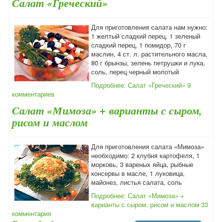
Салат «Греческий»
Для приготовления салата нам нужно:
1 желтый сладкий перец, 1 зеленый
сладкий перец, 1 помидор, 70 г
маслин, 4 ст. л. растительного масла,
80 г брынзы, зелень петрушки и лука,
соль, перец черный молотый
Подробнее: Салат «Греческий»
9
комментариев
Салат «Мимоза» + варианты с сыром,
рисом и маслом
Для приготовления салата «Мимоза»
необходимо: 2 клубня картофеля, 1
морковь, 3 вареных яйца, рыбные
консервы в масле, 1 луковица,
майонез, листья салата, соль
Подробнее: Салат «Мимоза» +
варианты с сыром, рисом и маслом
33
комментария