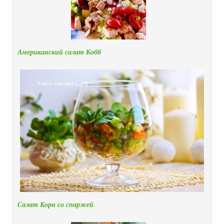
Американский салат Кобб
Салат Корн со спаржей