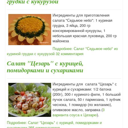
грудки с кукурузой
Ингредиенты для приготовления
салата "Седьмое небо": 1 куриная
грудка, 3 яйца, 200 гр
консервированной кукурузы, 1
небольшая красная луковица, 200 гр
майонеза
Подробнее: Салат "Седьмое небо" из
куриной грудки с кукурузой
32 комментария
Салат "Цезарь" с курицей,
помидорками и сухариками
Ингредиенты для салата "Цезарь" с
курицей и сухариками: 1/2 батона
(200г), 300 г куриного филе, 1 большой
пучок салата, 50 г пармезана, 1 зубчик
чеснока, 1 помидор (по желанию),
оливковое масло, заправка (
3
варианта соуса к Цезарю
).
Подробнее: Салат "Цезарь" с курицей, помидорками и
сухариками
255 комментариев