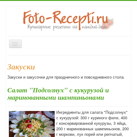
Включить/
выключить
навигацию
Главная
Первые блюда
Вторые блюда
Закуски
Закуски
Десерты
Выпечка
Напитки
Консервирование
Закуски и закусочки для праздничного и повседневного стола.
Форум
Салат "Подсолнух" с кукурузой и
маринованными шампиньонами
Ингредиенты для салата "Подсолнух"
с кукурузой: 300 г куриного филе, 400
г консервированной кукурузы, 3 яйца,
200 г маринованных шампиньонов, 200
г моркови, лук порей или репчатый,