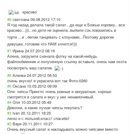
красиво
#8
светлана
09.08.2012 17:10
Я год назад делала такой салат...да еще и Божью коровку...все
красиво...)))..
.но дети не оценила..выпили сок.повазились в
торте ...и ..бегом танцевать с клоунами...Поэт
ому дорогие
девушки..готови
м что НАМ хочется!)))
#7
Ирина
24.07.2012 08:16
Алена, загрузите сначала фотку на какой-нибудь
файлообменник и полученную ссылку вставьте, очень нам охота
посмотреть ваш салатик
#6
Аленка
24.07.2012 06:53
очень вкусно! я украсила вот так Фото-0260
#5
Оксана
10.03.2012 09:09
Оле: чипсы Принглс очень ровные и аккуратные, хорошо
смотрятся в салате и вкус у них ненавязчивый.
#4
Оля
10.03.2012 05:49
Девочки, а какие лучше чипсы покупать?
#3
ivan
20.12.2011 18:25
легко и с пользой,класс! спасибо!
#2
Варя
20.11.2011 10:27
Очень вкусный салат и накладывать можно чипсами вместо