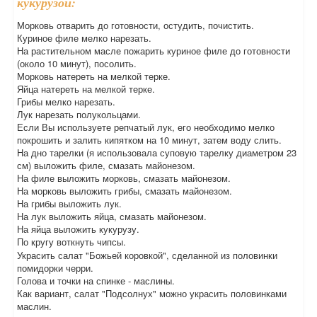
кукурузой:
Морковь отварить до готовности, остудить, почистить.
Куриное филе мелко нарезать.
На растительном масле пожарить куриное филе до готовности
(около 10 минут), посолить.
Морковь натереть на мелкой терке.
Яйца натереть на мелкой терке.
Грибы мелко нарезать.
Лук нарезать полукольцами.
Если Вы используете репчатый лук, его необходимо мелко
покрошить и залить кипятком на 10 минут, затем воду слить.
На дно тарелки (я использовала суповую тарелку диаметром 23
см) выложить филе, смазать майонезом.
На филе выложить морковь, смазать майонезом.
На морковь выложить грибы, смазать майонезом.
На грибы выложить лук.
На лук выложить яйца, смазать майонезом.
На яйца выложить кукурузу.
По кругу воткнуть чипсы.
Украсить салат "Божьей коровкой", сделанной из половинки
помидорки черри.
Голова и точки на спинке - маслины.
Как вариант, салат "Подсолнух" можно украсить половинками
маслин.