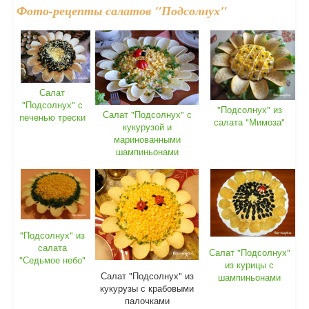
Фото-рецепты салатов "Подсолнух"
Салат
"Подсолнух" с
"Подсолнух" из
Салат "Подсолнух" с
печенью трески
салата "Мимоза"
кукурузой и
маринованными
шампиньонами
"Подсолнух" из
салата
Салат "Подсолнух"
"Седьмое небо"
из курицы с
Салат "Подсолнух" из
шампиньонами
кукурузы с крабовыми
палочками